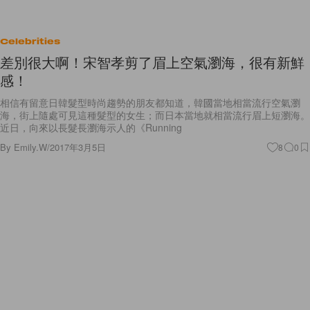
Celebrities
差別很大啊！宋智孝剪了眉上空氣瀏海，很有新鮮
感！
相信有留意日韓髮型時尚趨勢的朋友都知道，韓國當地相當流行空氣瀏
海，街上隨處可見這種髮型的女生；而日本當地就相當流行眉上短瀏海。
近日，向來以長髮長瀏海示人的《Running
By
Emily.W
/
2017年3月5日
8
0