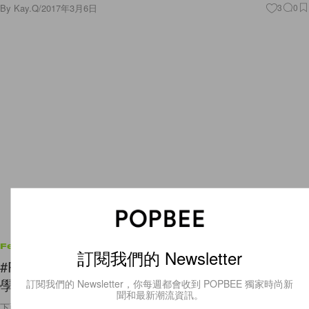
By
Kay.Q
/
2017年3月6日
3
0
Features
訂閱我們的 Newsletter
#POPBEETV：為 10 個小指頭添上立體感－1 分鐘
學懂 DIY 日本大熱 3D 水珠美甲！
訂閱我們的 Newsletter，你每週都會收到 POPBEE 獨家時尚新
聞和最新潮流資訊。
下雨天時，偶爾會有一、兩滴雨水不小心淺在你的皮膚上，那顆小水珠晶