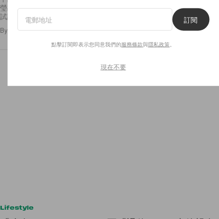
瑩剔透，看起來很可愛；如果說你可以讓它停留在你的手指頭上，你會想
試試嗎？這款超可愛的 3D
訂閱
By
Emily.W
/
2017年3月6日
22
0
點擊訂閱即表示您同意我們的
服務條款
與
隱私政策
。
現在不要
Lifestyle