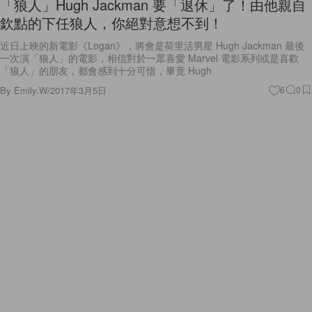
「狼人」Hugh Jackman 要「退休」了！由他親自
欽點的下任狼人，你絕對意想不到！
近日上映的新電影《Logan》，將會是荷里活男星 Hugh Jackman 最後
一次演「狼人」的電影，相信對於一眾喜愛 Marvel 電影系列或是喜歡
「狼人」的朋友，都會感到十分可惜，畢竟 Hugh
By
Emily.W
/
2017年3月5日
6
0