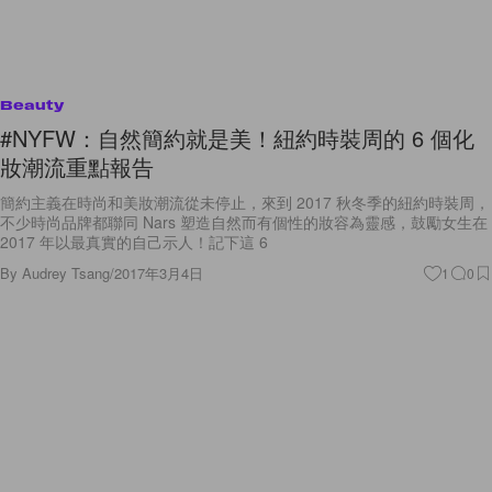
Beauty
#NYFW：自然簡約就是美！紐約時裝周的 6 個化
妝潮流重點報告
簡約主義在時尚和美妝潮流從未停止，來到 2017 秋冬季的紐約時裝周，
不少時尚品牌都聯同 Nars 塑造自然而有個性的妝容為靈感，鼓勵女生在
2017 年以最真實的自己示人！記下這 6
By
Audrey Tsang
/
2017年3月4日
1
0