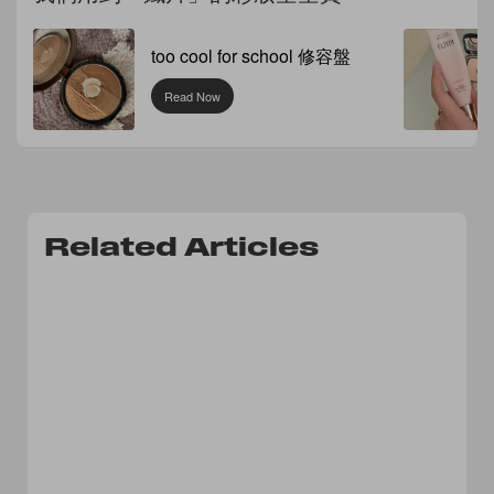
too cool for school 修容盤
Read Now
Related Articles