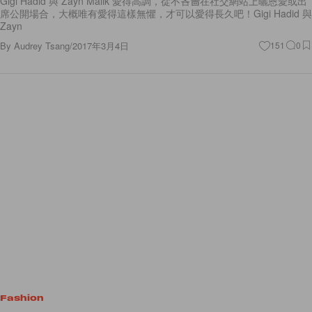
Gigi Hadid 與 Zayn Malik 愛得高調，從不吝嗇在社交網站上曬恩愛或出
席公開場合，大概唯有愛得這樣無懼，才可以愛得長久吧！Gigi Hadid 與
Zayn
By
Audrey Tsang
/
2017年3月4日
151
0
Fashion