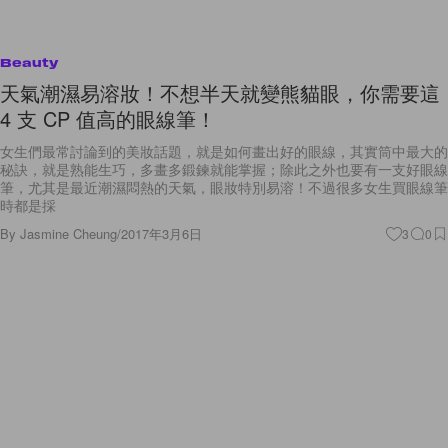
Beauty
天氣潮濕易溶妝！不想半天就變熊貓眼，你需要這
4 支 CP 值高的眼線筆！
女生們最常討論到的美妝話題，就是如何畫出好的眼線，其實筒中最大的
秘訣，就是熟能生巧，多畫多鍛鍊就能掌握；除此之外也要有一支好眼線
筆，尤其是最近潮濕悶熱的天氣，眼妝特別易溶！不過很多女生買眼線筆
時都是採
By
Jasmine Cheung
/
2017年3月6日
3
0