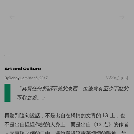
Art and Culture
By
Debby Lam
/
Mar 6, 2017
29
0
「其實任何所謂不美的東西，也總會有至少丁點的
可取之處。」
再聽到這句說話，不是出自在矯情的文青的 IG 上，也
不是出自惺惺作態的人身上，而是出自《13 点》的作者
－李惠珍老師的口中，邊說還邊流露著炯炯的眼神，她