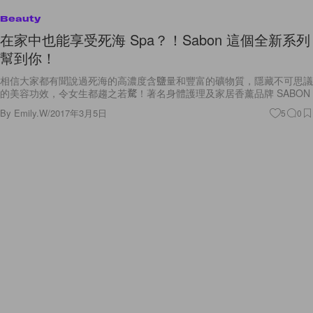
Beauty
在家中也能享受死海 Spa？！Sabon 這個全新系列
幫到你！
相信大家都有聞說過死海的高濃度含鹽量和豐富的礦物質，隱藏不可思議
的美容功效，令女生都趨之若騖！著名身體護理及家居香薰品牌 SABON
By
Emily.W
/
2017年3月5日
5
0