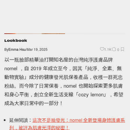
訂閱
點擊訂閱即表示您同意我們的
服務條款
與
隱私政策
。
現在不要
Lookbook
By
Emma Hsu
/
Mar 19, 2025
1.1K
0
以一瓶臉部精華油打開知名度的台灣純淨護膚品牌
nomel ，自 2019 年成立至今，因其「純淨、全素、無
動物實驗」成分的健康發光肌保養產品，收穫一群死忠
粉絲。而今除了日常保養，nomel 也開始探索更多肌膚
和身心平衡，創立全新生活支線「cozy lemon」，希望
成為大家日常中的一部分！
延伸閱讀：
這次不是臉發光：nomel 全新登場身體護膚系
列，被評為肌膚光澤的秘密！