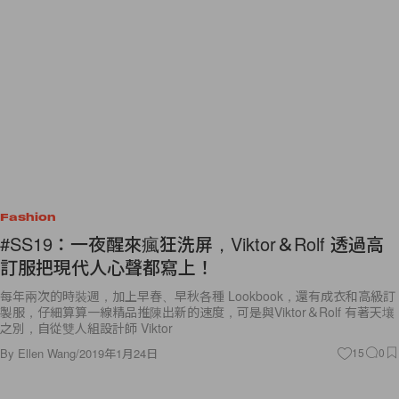
Fashion
#SS19：一夜醒來瘋狂洗屏，Viktor＆Rolf 透過高
訂服把現代人心聲都寫上！
每年兩次的時裝週，加上早春、早秋各種 Lookbook，還有成衣和高級訂
製服，仔細算算一線精品推陳出新的速度，可是與Viktor＆Rolf 有著天壤
之別，自從雙人組設計師 Viktor
By
Ellen Wang
/
2019年1月24日
15
0