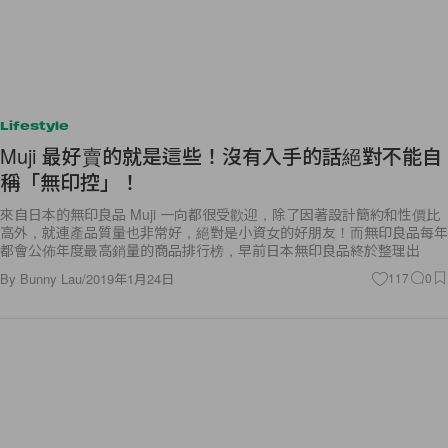
Lifestyle
Muji 最好賣的就是這些！沒有入手的話絕對不能自
稱「無印控」！
來自日本的無印良品 Muji 一向都很受歡迎，除了因著設計簡約和性價比
高外，就連產品質量也非常好，絕對是小資女的好朋友！而無印良品每年
都會公佈年度最高銷量的商品排行榜，早前日本無印良品終於整理出
By
Bunny Lau
/
2019年1月24日
117
0