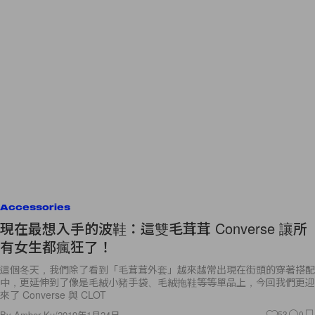
Accessories
現在最想入手的波鞋：這雙毛茸茸 Converse 讓所
有女生都瘋狂了！
這個冬天，我們除了看到「毛茸茸外套」越來越常出現在街頭的穿著搭配
中，更延伸到了像是毛絨小豬手袋、毛絨拖鞋等等單品上，今回我們更迎
來了 Converse 與 CLOT
By
Amber Ku
/
2019年1月24日
53
0