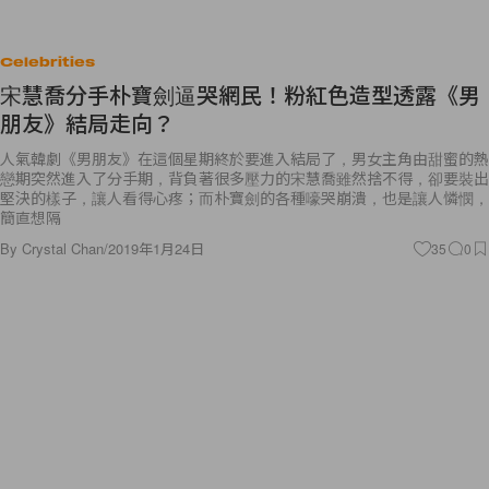
Celebrities
宋慧喬分手朴寶劍逼哭網民！粉紅色造型透露《男
朋友》結局走向？
人氣韓劇《男朋友》在這個星期終於要進入結局了，男女主角由甜蜜的熱
戀期突然進入了分手期，背負著很多壓力的宋慧喬雖然捨不得，卻要裝出
堅決的樣子，讓人看得心疼；而朴寶劍的各種嚎哭崩潰，也是讓人憐憫，
簡直想隔
By
Crystal Chan
/
2019年1月24日
35
0