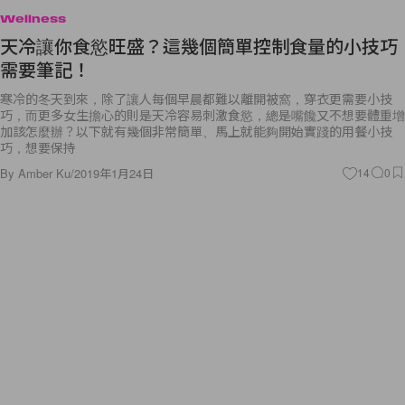
Wellness
天冷讓你食慾旺盛？這幾個簡單控制食量的小技巧
需要筆記！
寒冷的冬天到來，除了讓人每個早晨都難以離開被窩，穿衣更需要小技
巧，而更多女生擔心的則是天冷容易刺激食慾，總是嘴饞又不想要體重增
加該怎麼辦？以下就有幾個非常簡單、馬上就能夠開始實踐的用餐小技
巧，想要保持
By
Amber Ku
/
2019年1月24日
14
0