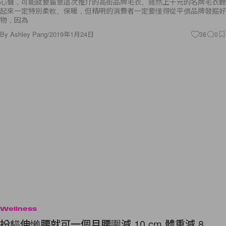
心聲，可能就要留意這次推介的高街品牌毛衣。雖然上千元的名牌毛衣聽
起來一定特別柔軟、保暖，但精明的消費者一定要懂得從平價品牌發掘好
物，因為
By
Ashley Pang
/
2019年1月24日
38
0
Wellness
扮貓伸懶腰就可一個月腰圍減 10 cm 體重減 8