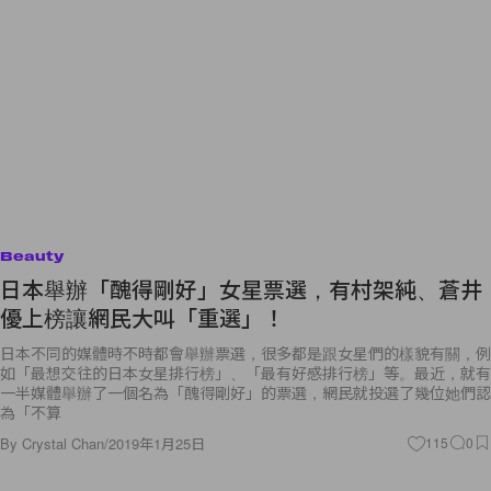
Beauty
日本舉辦「醜得剛好」女星票選，有村架純、蒼井
優上榜讓網民大叫「重選」！
日本不同的媒體時不時都會舉辦票選，很多都是跟女星們的樣貌有關，例
如「最想交往的日本女星排行榜」、「最有好感排行榜」等。最近，就有
一半媒體舉辦了一個名為「醜得剛好」的票選，網民就投選了幾位她們認
為「不算
By
Crystal Chan
/
2019年1月25日
115
0