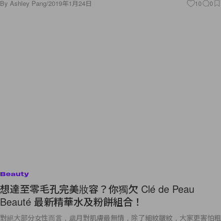
By
Ashley Pang
/
2019年1月24日
10
0
Beauty
想達至零毛孔完美妝容？你獨欠 Clé de Peau
Beauté 最新精華水及粉餅組合！
對絕大部分女性而言，歲月對肌膚最無情，除了細紋皺紋，大家更害怕粗