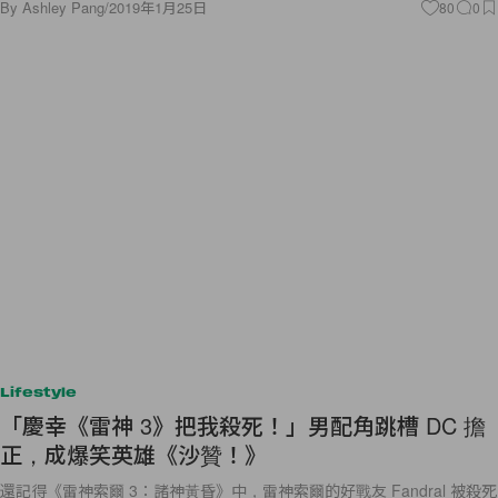
By
Ashley Pang
/
2019年1月25日
80
0
Lifestyle
「慶幸《雷神 3》把我殺死！」男配角跳槽 DC 擔
正，成爆笑英雄《沙贊！》
還記得《雷神索爾 3：諸神黃昏》中，雷神索爾的好戰友 Fandral 被殺死