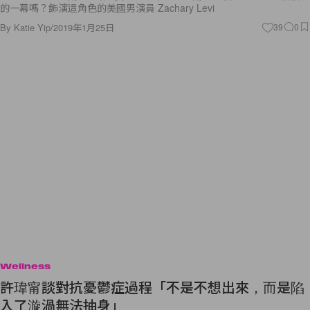
的一幕嗎？飾演這角色的美國男演員 Zachary Levi
By
Katie Yip
/
2019年1月25日
39
0
Wellness
許瑋甯談對抗憂鬱症過程「不是不想出來，而是陷
入了漩渦無法抽身」