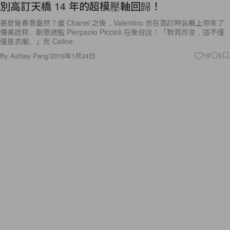
別高訂天橋 14 年的超模壓軸回歸！
甚麼是春意盎然？繼 Chanel 之後，Valentino 也在高訂時裝展上帶來了
優美詮釋。創意總監 Pierpaolo Piccioli 在後台說：「對我而言，這不僅
僅是衣服。」而 Celine
By
Ashley Pang
/
2019年1月24日
19
0