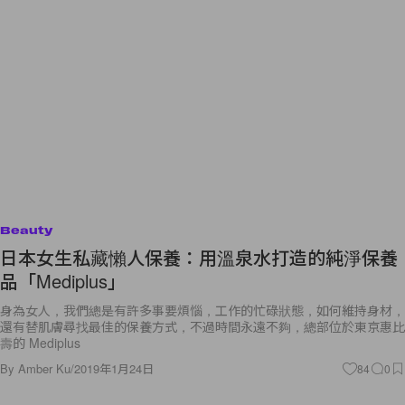
Beauty
日本女生私藏懶人保養：用溫泉水打造的純淨保養
品「Mediplus」
身為女人，我們總是有許多事要煩惱，工作的忙碌狀態，如何維持身材，
還有替肌膚尋找最佳的保養方式，不過時間永遠不夠，總部位於東京惠比
壽的 Mediplus
By
Amber Ku
/
2019年1月24日
84
0