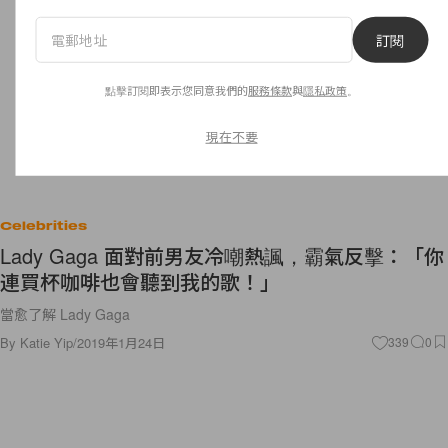
訂閱
點擊訂閱即表示您同意我們的
服務條款
與
隱私政策
。
現在不要
Celebrities
Lady Gaga 面對前男友冷嘲熱諷，霸氣反擊：「你
連買杯咖啡也會聽到我的歌！」
當愈了解 Lady Gaga
By
Katie Yip
/
2019年1月24日
339
0