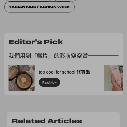
ASIAN KIDS FASHION WEEK
Editor's Pick
我們用到「鐵片」的彩妝空空賞
too cool for school 修容盤
Read Now
Related Articles