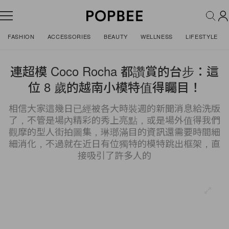
FASHION
ACCESSORIES
BEAUTY
WELLNESS
LIFESTYLE
連超模 Coco Rocha 都讚賞的台步：這
位 8 歲的越南小模特值得矚目！
相信大家這幾日已經被各大時裝週的新聞消息給洗版
了，不管是場內精彩的秀上亮點，或是場外值得我們
觀摩的型人街拍圖集，琳瑯滿目的資訊還需要時間細
細消化，不過就在近日有位獨特的模特跳出框架，直
接吸引了許多人的