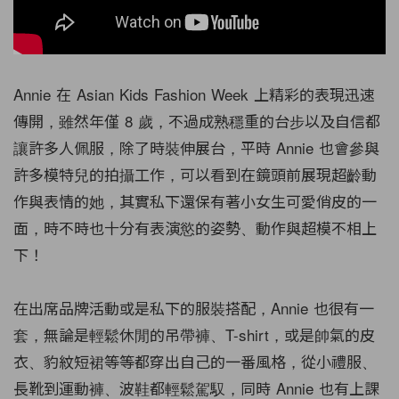
Annie 在 Asian Kids Fashion Week 上精彩的表現迅速
傳開，雖然年僅 8 歲，不過成熟穩重的台步以及自信都
讓許多人佩服，除了時裝伸展台，平時 Annie 也會參與
許多模特兒的拍攝工作，可以看到在鏡頭前展現超齡動
作與表情的她，其實私下還保有著小女生可愛俏皮的一
面，時不時也十分有表演慾的姿勢、動作與超模不相上
下！
在出席品牌活動或是私下的服裝搭配，Annie 也很有一
套，無論是輕鬆休閒的吊帶褲、T-shirt，或是帥氣的皮
衣、豹紋短裙等等都穿出自己的一番風格，從小禮服、
長靴到運動褲、波鞋都輕鬆駕馭，同時 Annie 也有上課