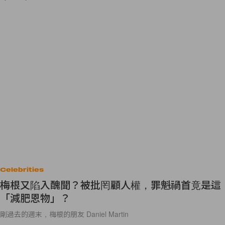
Celebrities
梅根又陷入醜聞？被批罔顧人權，罪魁禍首竟是這
「減肥恩物」？
剛過去的週末，梅根的朋友 Daniel Martin