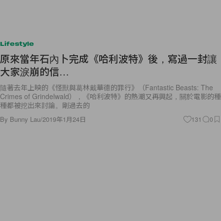
Lifestyle
原來當年石內卜完成《哈利波特》後，寫過一封讓
大家淚崩的信…
隨著去年上映的《怪獸與葛林戴華德的罪行》（Fantastic Beasts: The
Crimes of Grindelwald），《哈利波特》的熱潮又再興起，關於電影的種
種都被挖出來討論。剛過去的
By
Bunny Lau
/
2019年1月24日
131
0