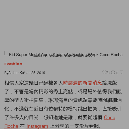
Image from Instagram @annie.khanhan2011
Fashion
By
Amber Ku
/
Jan 25, 2019
34
0
相信大家這幾日已經被各大
時裝週的新聞消息
給洗版
了，不管是場內精彩的秀上亮點，或是場外值得我們觀
摩的型人街拍圖集，琳瑯滿目的資訊還需要時間細細消
化，不過就在近日有位獨特的模特跳出框架，直接吸引
了許多人的目光，想知道她是誰，就要從超模
Coco
Rocha
在
Instagram
上分享的一支影片看起。