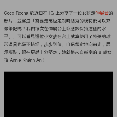
Coco Rocha 於近日在 IG 上分享了一位女孩走
伸展台
的
影片，並寫道「需要走高級定制時裝秀的模特們可以來
做筆記嗎？我們每次在伸展台上都應該保持這樣的水
平。」可以看見這位小女孩在台上就算使用了特殊的球
形道具也毫不怯場，步步到位、自信鎮定地向前走，展
示服裝，眼神更是十分堅定，她就是來自越南的 8 歲女
孩 Annie Khánh An！