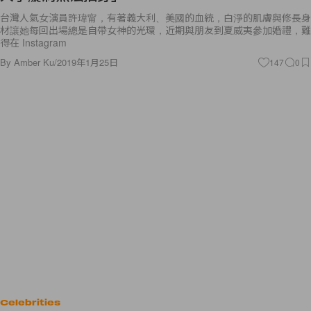
台灣人氣女演員許瑋甯，有著義大利、美國的血統，白淨的肌膚與修長身
材讓她每回出場總是自帶女神的光環，近期與朋友到夏威夷參加婚禮，難
得在 Instagram
By
Amber Ku
/
2019年1月25日
147
0
Celebrities