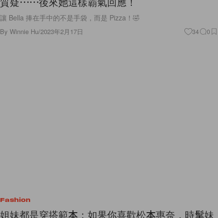
質疑⋯⋯後來她這樣霸氣回應！
讓 Bella 捧在手中的不是手袋，而是 Pizza！🤣
By
Winnie Hu
/
2023年2月17日
34
0
Fashion
姐妹都是穿搭範本：如果你喜歡松本惠奈，時髦妹