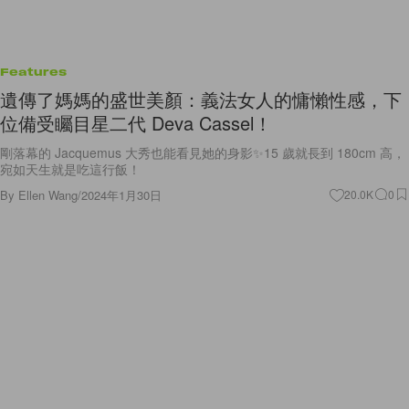
Features
遺傳了媽媽的盛世美顏：義法女人的慵懶性感，下
位備受矚目星二代 Deva Cassel！
剛落幕的 Jacquemus 大秀也能看見她的身影✨15 歲就長到 180cm 高，
宛如天生就是吃這行飯！
By
Ellen Wang
/
2024年1月30日
20.0K
0