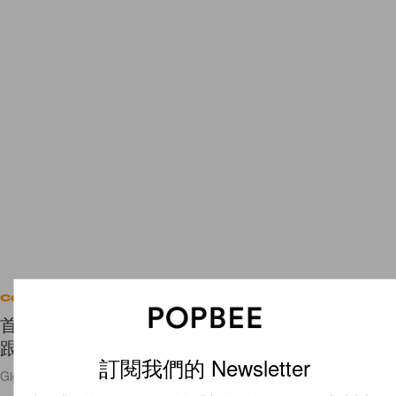
Celebrities
首次為人母就要當「單親媽媽」，Gigi Hadid 剖白
跟前度 Zayn Malik 共同撫養女兒的心情！
訂閱我們的 Newsletter
Gigi Hadid 真的是個很帥氣又溫柔的媽媽呢！