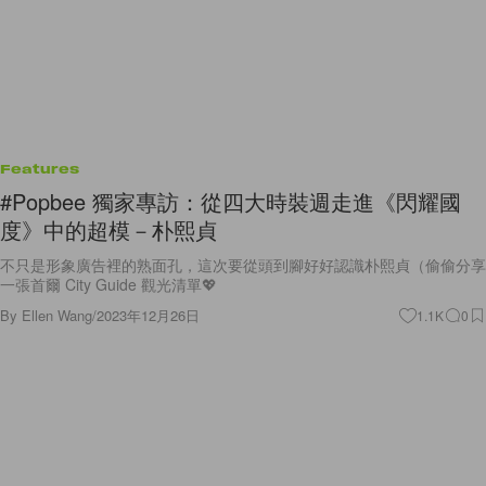
Features
#Popbee 獨家專訪：從四大時裝週走進《閃耀國
度》中的超模－朴熙貞
不只是形象廣告裡的熟面孔，這次要從頭到腳好好認識朴熙貞（偷偷分享
一張首爾 City Guide 觀光清單💖
By
Ellen Wang
/
2023年12月26日
1.1K
0