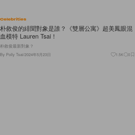
Celebrities
朴敘俊的緋聞對象是誰？《雙層公寓》超美鳳眼混
血模特 Lauren Tsai！
朴敘俊最新對象？
By
Polly Tsai
/
2024年5月23日
1.5K
0