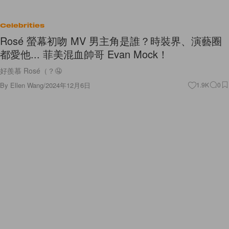
Celebrities
Rosé 螢幕初吻 MV 男主角是誰？時裝界、演藝圈
都愛他... 菲美混血帥哥 Evan Mock！
好羨慕 Rosé（？🤤
By
Ellen Wang
/
2024年12月6日
1.9K
0