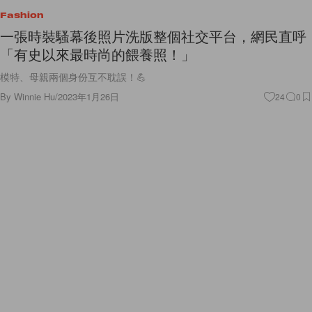
Fashion
一張時裝騷幕後照片洗版整個社交平台，網民直呼
「有史以來最時尚的餵養照！」
模特、母親兩個身份互不耽誤！💪
By
Winnie Hu
/
2023年1月26日
24
0