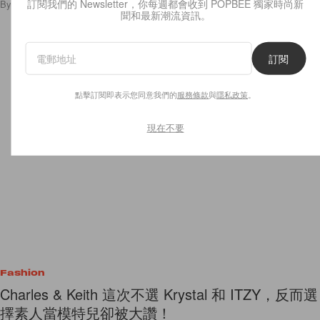
訂閱我們的 Newsletter，你每週都會收到 POPBEE 獨家時尚新
By
POPBEE Team
/
2023年3月8日
7.5K
0
聞和最新潮流資訊。
訂閱
點擊訂閱即表示您同意我們的
服務條款
與
隱私政策
。
現在不要
Fashion
Charles & Keith 這次不選 Krystal 和 ITZY，反而選
擇素人當模特兒卻被大讚！