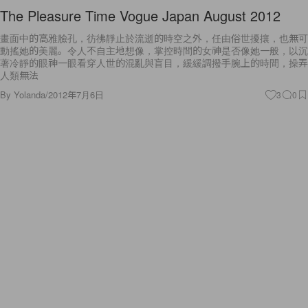
The Pleasure Time Vogue Japan August 2012
畫面中的高雅臉孔，彷彿靜止於流逝的時空之外，任由俗世擾攘，也無可
動搖她的美麗。令人不自主地想像，掌控時間的女神是否像她一般，以沉
著冷靜的眼神一眼看穿人世的混亂與盲目，緩緩調撥手腕上的時間，操弄
人類無法
By
Yolanda
/
2012年7月6日
3
0