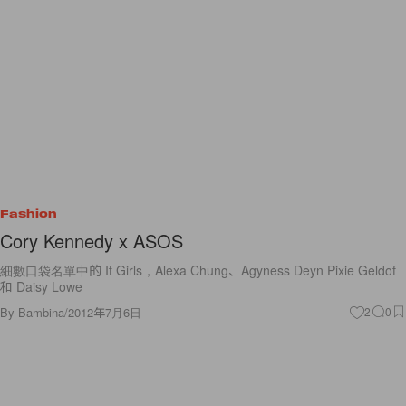
Fashion
Cory Kennedy x ASOS
細數口袋名單中的 It Girls，Alexa Chung、Agyness Deyn Pixie Geldof
和 Daisy Lowe
By
Bambina
/
2012年7月6日
2
0