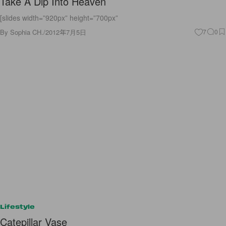
Take A Dip Into Heaven
[slides width=”920px” height=”700px”
By
Sophia CH.
/
2012年7月5日
7
0
Lifestyle
Catepillar Vase