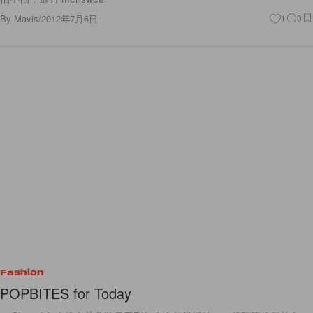
By
Mavis
/
2012年7月6日
1
0
Fashion
POPBITES for Today