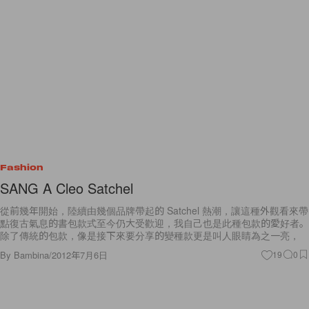
Fashion
SANG A Cleo Satchel
從前幾年開始，陸續由幾個品牌帶起的 Satchel 熱潮，讓這種外觀看來帶
點復古氣息的書包款式至今仍大受歡迎，我自己也是此種包款的愛好者。
除了傳統的包款，像是接下來要分享的變種款更是叫人眼睛為之一亮，
By
Bambina
/
2012年7月6日
19
0