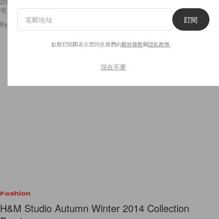
2014年，在眾多無論是持續火熱或出乎意料的時尚潮流中，有哪些很是
令人匪夷所思呢？我腦袋中馬上浮現的是已經撐霸春夏兩季的
訂閱
By
Anaïs
/
2014年7月21日
5
0
點擊訂閱即表示您同意我們的
服務條款
與
隱私政策
。
現在不要
Fashion
H&M Studio Autumn Winter 2014 Collection