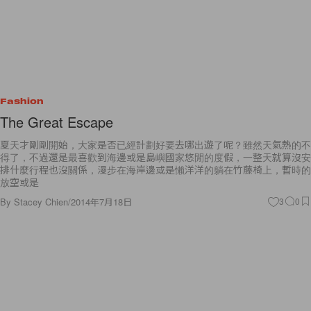
Fashion
The Great Escape
夏天才剛剛開始，大家是否已經計劃好要去哪出遊了呢？雖然天氣熱的不
得了，不過還是最喜歡到海邊或是島嶼國家悠閒的度假，一整天就算沒安
排什麼行程也沒關係，漫步在海岸邊或是懶洋洋的躺在竹藤椅上，暫時的
放空或是
By
Stacey Chien
/
2014年7月18日
3
0