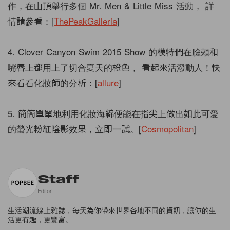
作，在山頂舉行多個 Mr. Men & Little Miss 活動， 詳
情請參看：[
ThePeakGalleria
]
4. Clover Canyon Swim 2015 Show 的模特們在臉頰和
嘴唇上都用上了切合夏天的橙色， 看起來活潑動人！快
來看看化妝師的分析：[
allure
]
5. 簡簡單單地利用化妝海綿便能在指尖上做出如此可愛
的螢光粉紅陰影效果，立即一試。[
Cosmopolitan
]
Staff
Editor
生活潮流線上雜誌，每天為你帶來世界各地不同的資訊，讓你的生
活更有趣，更豐富。