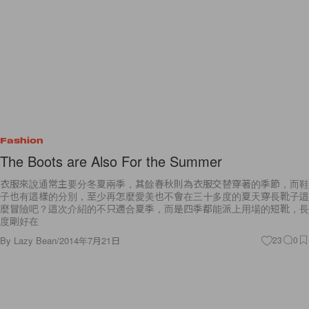
Fashion
The Boots are Also For the Summer
衣服來說通常主要分冬夏兩季，其餘春秋則為衣服交替穿著的季節，而鞋
子也有這樣的分別，至少再怎麼愛美也不會在三十多度的夏天穿長靴子這
麼冒險吧？這次介紹的不只適合夏季，而是四季都能派上用場的短靴，長
度剛好在
By
Lazy Bean
/
2014年7月21日
23
0