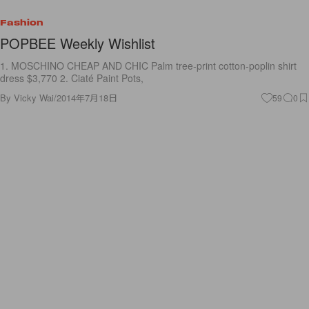
Fashion
POPBEE Weekly Wishlist
1. MOSCHINO CHEAP AND CHIC Palm tree-print cotton-poplin shirt
dress $3,770 2. Ciaté Paint Pots,
By
Vicky Wai
/
2014年7月18日
59
0