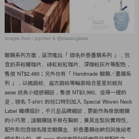
Images from / joychen & @klassicglobal
眼鏡系列方面，這次推出「 聯名折疊墨鏡系列 」，包
含奶茶框暖咖片、磚紅框紅咖片、深咖框灰片等配色，
售價 NT$2,480；另外也有「 Handmade 眼鏡／墨鏡系
列 」，以橢圓框、扁方圓框等輪廓結合星星刻紋與
aeae 經典小翅膀細節，售價 NT$3,980。值得一提的
是，聯名 T-shirt 的領口特別加入 Special Woven Neck
Label 織標設計，不只是品牌細節，更能作為掛放眼鏡
的小巧思，讓眼鏡隨手掛在胸前，兼具造型與實用性。
配件則包含聯名限定眼鏡盒、折疊墨鏡收納包與微縮老
帽造型小包，將 aeae 的俏皮設計延伸至日常配件之