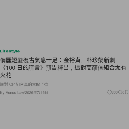
Lifestyle
俏麗短髮復古氣息十足：金裕貞、朴珍榮新劇
《100 日的謊言》預告釋出，這對高顏值組合太有
火花
這對 CP 組合真的太配了😍
By
Venus Law
/
2026年7月6日
300
0