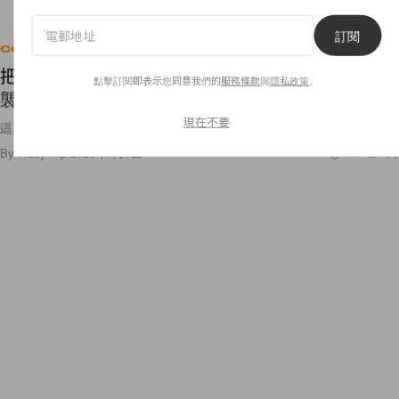
訂閱
Celebrities
把世界巡演的感動穿上身！Nike x BTS 夢幻聯名來
點擊訂閱即表示您同意我們的
服務條款
與
隱私政策
。
襲，還有 10 款專屬客製圖樣
現在不要
這次不搶怎麼行！
By
Tracy Yip
/
2026年7月7日
2.5K
0