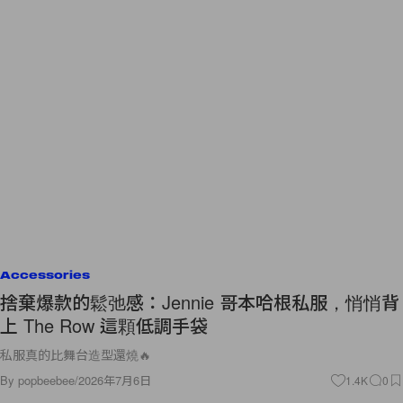
Accessories
捨棄爆款的鬆弛感：Jennie 哥本哈根私服，悄悄背
上 The Row 這顆低調手袋
私服真的比舞台造型還燒🔥
By
popbeebee
/
2026年7月6日
1.4K
0