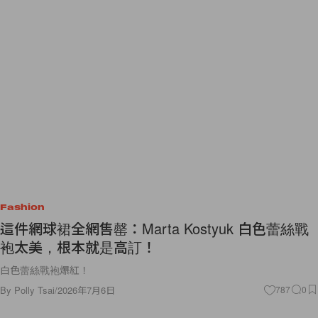
Fashion
這件網球裙全網售罄：Marta Kostyuk 白色蕾絲戰
袍太美，根本就是高訂！
白色蕾絲戰袍爆紅！
By
Polly Tsai
/
2026年7月6日
787
0