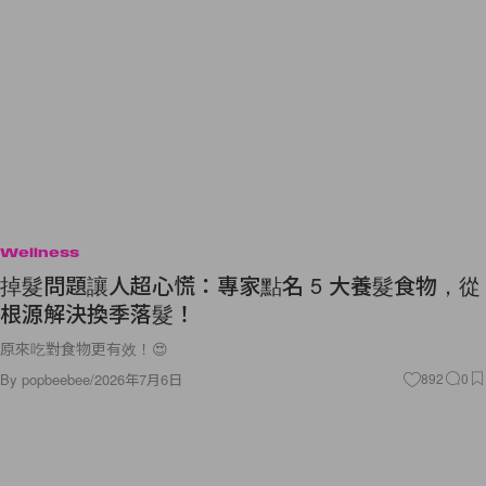
Wellness
掉髮問題讓人超心慌：專家點名 5 大養髮食物，從
根源解決換季落髮！
原來吃對食物更有效！😍
By
popbeebee
/
2026年7月6日
892
0