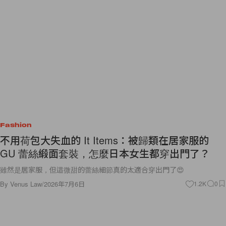
Fashion
不用荷包大失血的 It Items：被歸類在居家服的
GU 蕾絲緞面套裝，怎麼日本女生都穿出門了？
雖然是居家服，但這微甜的蕾絲細節真的太適合穿出門了😍
By
Venus Law
/
2026年7月6日
1.2K
0