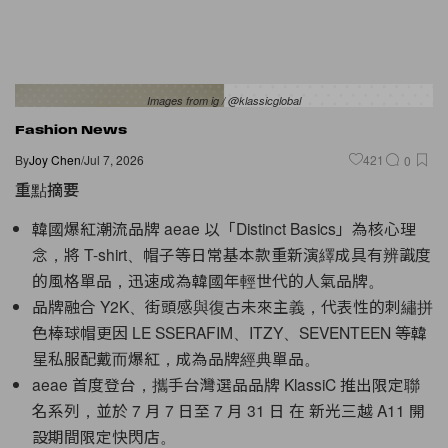
Images from ig / @klassicglobal
Fashion News
By
Joy Chen
/
Jul 7, 2026
421
0
重點摘要
韓國爆紅潮流品牌 aeae 以「Distinct Basics」為核心理
念，將 T-shirt、帽子等日常基本款重新演繹成具有辨識度
的風格單品，迅速成為韓國年輕世代的人氣品牌。
品牌融合 Y2K、街頭感與復古未來主義，代表性的刺繡拼
色棒球帽更因 LE SSERAFIM、ITZY、SEVENTEEN 等韓
星私服配戴而爆紅，成為品牌經典單品。
aeae 首度登台，攜手台灣選品品牌 KlassiC 推出限定聯
名系列，並於 7 月 7 日至 7 月 31 日 在 新光三越 A11 開
設期間限定快閃店。