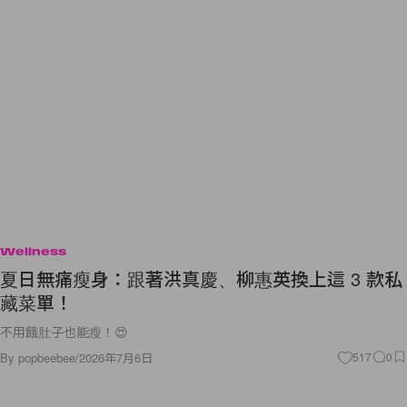
Wellness
夏日無痛瘦身：跟著洪真慶、柳惠英換上這 3 款私
藏菜單！
不用餓肚子也能瘦！😍
By
popbeebee
/
2026年7月6日
517
0