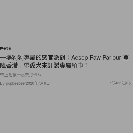
Pets
一場狗狗專屬的感官派對：Aesop Paw Parlour 登
陸香港，帶愛犬來訂製專屬領巾！
帶上毛孩一起去打卡🐾
By
popbeebee
/
2026年7月6日
486
0