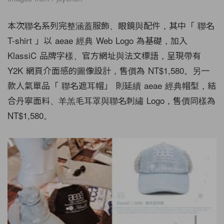
本次聯名系列完整涵蓋服飾、眼鏡與配件，其中「 聯名
T-shirt 」以 aeae 經典 Web Logo 為基礎，加入
KlassiC 品牌字樣、官方網址與法文標語，呈現帶有
Y2K 網頁介面感的圖像設計，售價為 NT$1,580。另一
款人氣單品「 聯名遮耳帽」 則延續 aeae 經典帽型，結
合丹寧面料、羊羔毛耳罩與聯名刺繡 Logo，售價同樣為
NT$1,580。