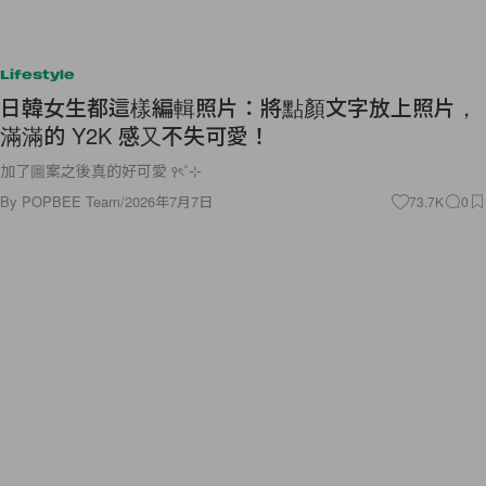
Lifestyle
日韓女生都這樣編輯照片：將點顏文字放上照片，
滿滿的 Y2K 感又不失可愛！
加了圖案之後真的好可愛 ꣑ৎ˚⊹
By
POPBEE Team
/
2026年7月7日
73.7K
0