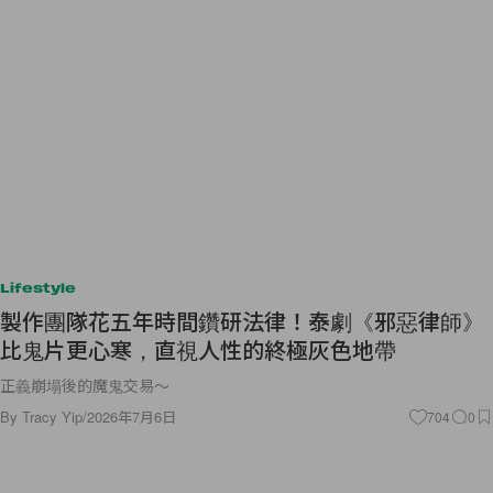
Lifestyle
製作團隊花五年時間鑽研法律！泰劇《邪惡律師》
比鬼片更心寒，直視人性的終極灰色地帶
正義崩塌後的魔鬼交易～
By
Tracy Yip
/
2026年7月6日
704
0