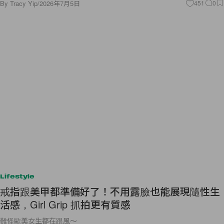
By
Tracy Yip
/
2026年7月5日
451
0
Lifestyle
戒指跟美甲都準備好了！不用露臉也能展現隨性生
活感，Girl Grip 抓拍更有質感
難怪歐美女生都在跟風～