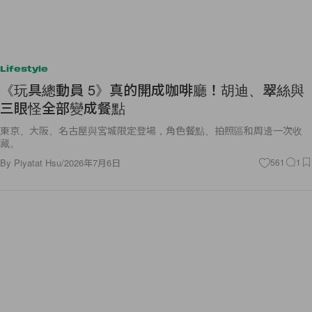
Lifestyle
《玩具總動員 5》真的開成咖啡廳！胡迪、翠絲與
三眼怪全部變成餐點
東京、大阪、名古屋與宮城限定登場，角色餐點、拍照區和周邊一次收
藏。
By
Piyatat Hsu
/
2026年7月6日
561
1