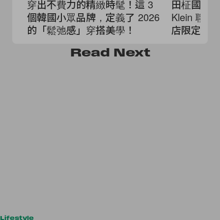
穿出不費力的精緻時髦！這 3
田柾國快閃東
個韓國小眾品牌，定義了 2026
Klein 
的「鬆弛感」穿搭美學！
店限定開
Read
Next
Lifestyle