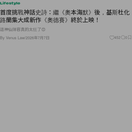
Lifestyle
首度挑戰神話史詩：繼《奧本海默》後，基斯杜化
路蘭集大成新作《奧德賽》終於上映！
這神仙陣容真的太狂了😍
By
Venus Law
/
2026年7月7日
452
0