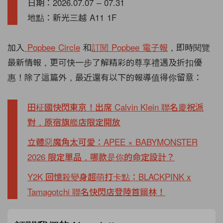
日期：2026.07.07 – 07.31
地點：新光三越 A11 1F
加入
Popbee Circle
和
訂閱 Popbee 電子報
，即時閱覽
最新情報，更可快一步了解精彩的尊享禮遇及折扣優
惠！除了這篇外，最近還有以下的報導值得你留意：
田柾國快閃東京！出席 Calvin Klein 聯名慶祝派
對，原宿旗艦店限定開放
立體惡魔角太可愛：APEE × BABYMONSTER
2026 限定單品，哪款是你的命定設計？
Y2K 回憶殺變身超萌打卡點：BLACKPINK x
Tamagotchi 聯名快閃店登陸首爾林！