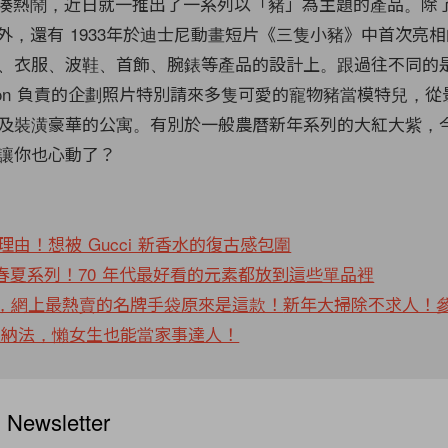
湊熱鬧，近日就一推出了一系列以「豬」為主題的產品。除
小豬外，還有 1933年於迪士尼動畫短片《三隻小豬》中首次亮
、衣服、波鞋、首飾、腕錶等產品的設計上。跟過往不同的
 Lebon 負責的企劃照片特別請來多隻可愛的寵物豬當模特兒，
及裝潢豪華的公寓。有別於一般農曆新年系列的大紅大紫，
讓你也心動了？
由！想被 Gucci 新香水的復古感包圍
019 春夏系列！70 年代最好看的元素都放到這些單品裡
數據，網上最熱賣的名牌手袋原來是這款！
新年大掃除不求人！
潔收納法，懶女生也能當家事達人！
ewsletter