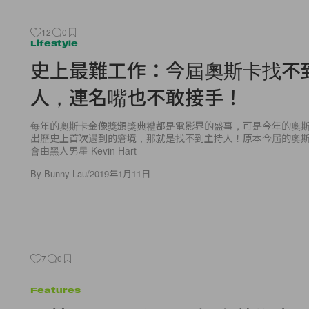
12
0
Lifestyle
史上最難工作：今屆奧斯卡找不
人，連名嘴也不敢接手！
每年的奧斯卡金像獎頒獎典禮都是電影界的盛事，可是今年的奧
出歷史上首次遇到的窘境，那就是找不到主持人！原本今屆的奧
會由黑人男星 Kevin Hart
By
Bunny Lau
/
2019年1月11日
7
0
Features