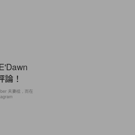
Dawn
評論！
eber 夫妻檔，而在
gram