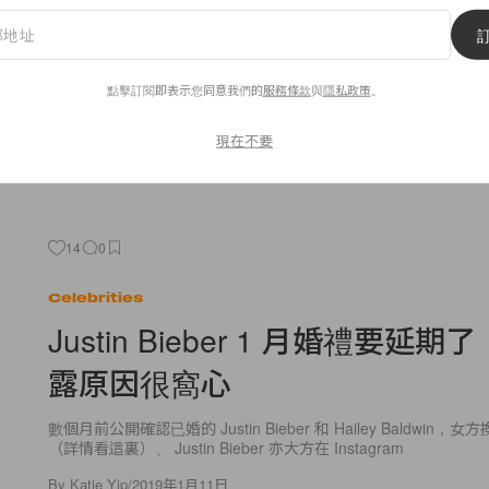
隨著 Raf Simons 在 12 月突然離職，Calvin Klein 也將迎
發放的備忘，Raf Simons 的 2019
點擊訂閱即表示您同意我們的
服務條款
與
隱私政策
。
By
Ashley Pang
/
2019年1月11日
現在不要
14
0
Celebrities
Justin Bieber 1 月婚禮要延
露原因很窩心
數個月前公開確認已婚的 Justin Bieber 和 Hailey Baldwin
（詳情看這裏）、 Justin Bieber 亦大方在 Instagram
By
Katie Yip
/
2019年1月11日