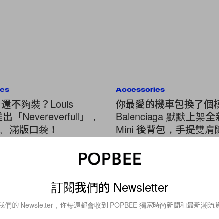
ies
Accessories
ull 還不夠裝？Louis
你最愛的機車包換了個
 推出「Nevereverfull」，
Balenciaga 默默上架全新 
、滿版口袋！
Mini 後背包，手提雙
換！
Fashion
訂閱我們的 Newsletter
Calvin Klein 亮黃旗艦店不復再
我們的 Newsletter，你每週都會收到 POPBEE 獨家時尚新聞和最新潮流
205W39NYC 系列也面臨大改造