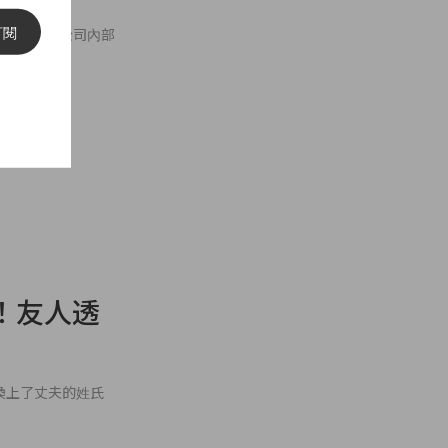
訂閱
來重大的改變。據公司內部
期了！友人透
，女方換上了丈夫的姓氏