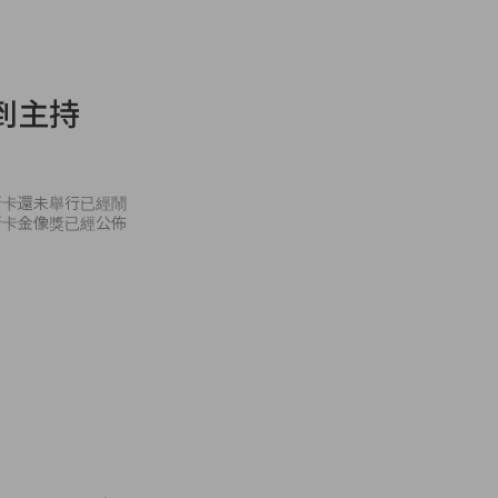
到主持
斯卡還未舉行已經鬧
斯卡金像獎已經公佈