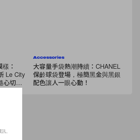
Accessories
Ac
模樣：
大容量手袋熱潮持續：CHANEL
像
Le City
保齡球袋登場，極簡黑金與黑銀
S
肩隨心切
配色讓人一眼心動！
在
！連
資訊。
⋯