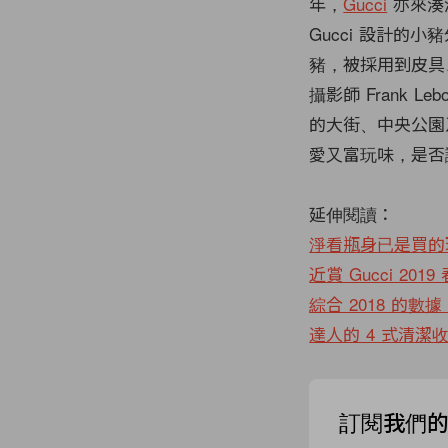
年，
Gucci
亦來湊
Gucci 設計的
豬，被採用到皮具
攝影師 Frank
的大街、中央公園
愛又富玩味，是否
延伸閱讀：
淨看瓶身已是買的理
近賞 Gucci 2
綜合 2018 的
達人的 4 式清
訂閱我們的 N