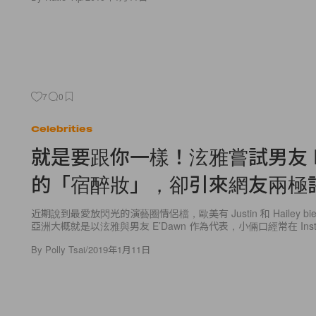
7
0
Celebrities
就是要跟你一樣！泫雅嘗試男友 E'
的「宿醉妝」，卻引來網友兩極
近期說到最愛放閃光的演藝圈情侶檔，歐美有 Justin 和 Hailey bi
亞洲大概就是以泫雅與男友 E’Dawn 作為代表，小倆口經常在 Insta
By
Polly Tsai
/
2019年1月11日