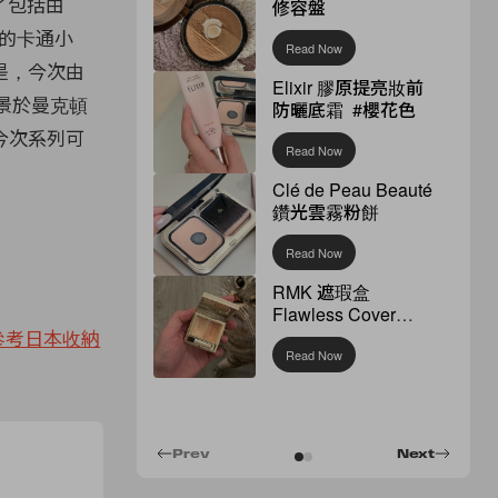
了包括由
修容盤
相的卡通小
Read Now
是，今次由
Elixir 膠原提亮妝前
從景於曼克頓
防曬底霜 #櫻花色
今次系列可
Read Now
Clé de Peau Beauté
鑽光雲霧粉餅
Read Now
RMK 遮瑕盒
Flawless Cover
Concealer
參考日本收納
Read Now
Prev
Next