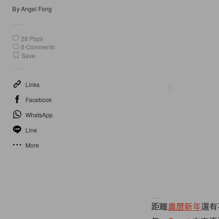
By
Angel Fong
28
Pops
0
Comments
Save
Links
Facebook
WhatsApp
Line
More
距離
農曆新年
還有