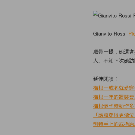
Gianvito Rossi
Pl
順帶一提，她還會
人。不知下次她訪
延伸閱讀：
梅根一成名就愛穿名牌
梅根一年的置裝費是
梅根懷孕時動作多
「應該穿得更像位
凱特手上的戒指原