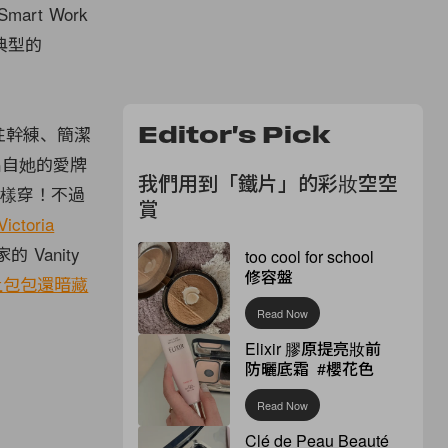
rt Work
典型的
往幹練、簡潔
Editor's Pick
出自她的愛牌
我們用到「鐵片」的彩妝空空
這樣穿！不過
賞
Victoria
Vanity
too cool for school
修容盤
上包包還暗藏
Read Now
Elixir 膠原提亮妝前
防曬底霜 #櫻花色
Read Now
Clé de Peau Beauté