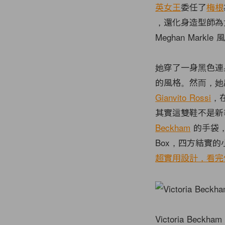
英女王
委任了
梅根
，還化身造型師為
Meghan Mar
她穿了一身黑色
的風格。然而，她
Gianvito Rossi
，
其實這雙鞋不是新
Beckham
的手袋，聖
Box，四方結實
超實用設計，看完
Victoria Beckha