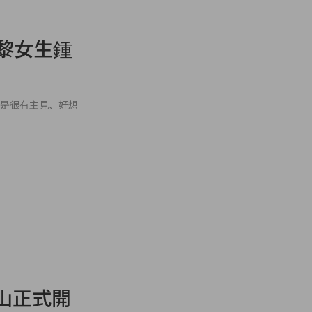
巴黎女生鍾
女神，就是很有主見、好想
風南山正式開