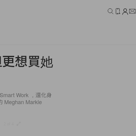
IDEO
CAMPAIGN
但更想買她
t Work ，還化身
an Markle
2 of 4
3 of 4