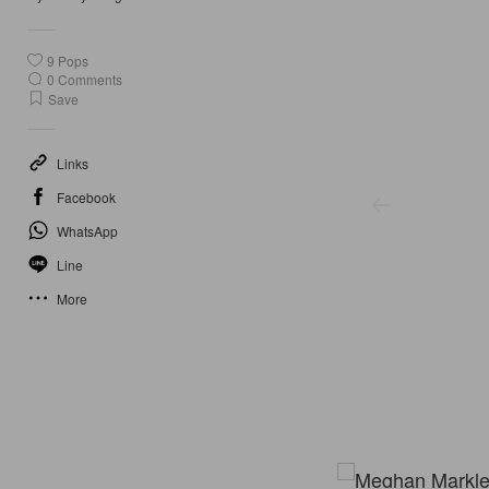
9
Pops
0
Comments
Save
Links
Facebook
WhatsApp
Line
More