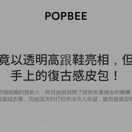
SORIES
BEAUTY
WELLNESS
LIFESTYLE
CELEBRITIES
V
竟以透明高跟鞋亮相，
手上的復古感皮包！
個組織的贊助人，昨日她就訪問了幫助失業婦女的機構 Smar
面試衣著。而她這次的打扮亦沒令人失望，雖然是典型的 Megh
1 of 4