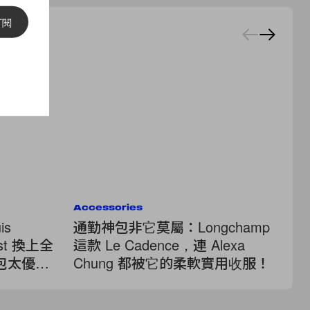
訂閱
Accessories
Ac
s
通勤神包非它莫屬：Longchamp
保
West 換上全
這款 Le Cadence，連 Alexa
2
新包太優
Chung 都被它的柔軟實用收服！
B