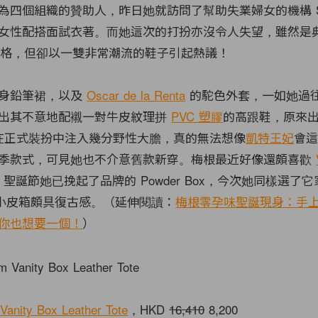
為四個組織的贊助人，昨日她就訪問了幫助失業婦女的機構 Sma
女性配搭面試衣著。而她這次的打扮亦沒令人失望，雖然是
kle 風格，但卻以一雙非常潮流的鞋子引起熱議！
連身鉛筆裙，以及
Oscar de la Renta
的駝色外套，一如她過
出其不意地配襯一對牛皮紋理拼
PVC 塑膠
的高跟鞋，原來
在正式裝扮中注入幾分野性大膽，真的無法想像
凱特王妃
會
季款式，可見她也不介意舊款新穿。梅根最近好像還頗喜歡
誕節她已挽起了品牌的 Powder Box，今次她同樣選了它家的 
的小皮箱頗具復古感。（延伸閱讀：
梅根零孕味聖誕現身：手
你也想要一個！
）
m
Vanity Box Leather Tote
，HKD
16,410
8,200