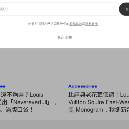
點擊訂閱即表示您同意我們的
服務條款
與
隱私政策
。
現在不要
ies
Accessories
ull 還不夠裝？Louis
比經典老花更低調：Loui
 推出「Nevereverfull」，
Vuitton Squire East-
、滿版口袋！
黑 Monogram，秋冬
雅！