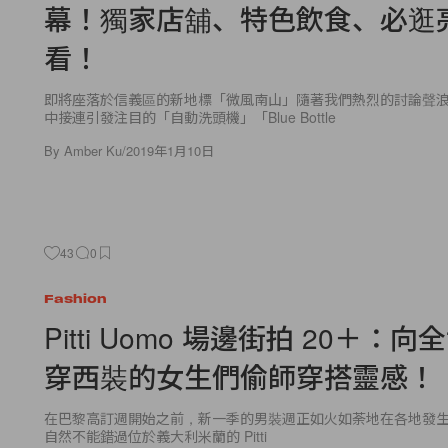
幕！獨家店舖、特色飲食、必逛
看！
即將座落於信義區的新地標「微風南山」隨著我們熱烈的討論聲
中接連引發注目的「自動洗頭機」「Blue Bottle
By
Amber Ku
/
2019年1月10日
43
0
Fashion
Pitti Uomo 場邊街拍 20＋：
穿西裝的女生們偷師穿搭靈感！
在巴黎高訂週開始之前，新一季的男裝週正如火如荼地在各地發
自然不能錯過位於義大利米蘭的 Pitti