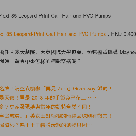
exi 85 Leopard-Print Calf Hair and PVC Pumps
，HKD
6,40
擔任國家大劇院、大英國協大學協會、動物權益機構 Mayhe
問時，還會帶來怎樣的精彩穿搭呢？
？清空衣櫥辦「再見 Zara」Giveaway 派對！
天價！單是 2018 年的手袋竟已花上⋯⋯
多？專家發現她與當年的凱特全然不同！
皇室成員。」英女王對梅根的時裝品味頗有微言！
屬梅根？哈里王子轉贈母親的遺物只因⋯