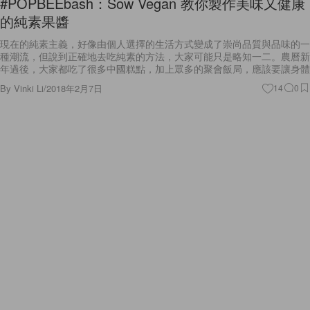
#POPBEEbash：Sow Vegan 教你製作美味又健康
的純素果醬
現在的純素主義，好像由個人選擇的生活方式變成了崇尚品質與品味的一
種潮流，但說到正確地去吃純素的方法，大家可能只是略知一二。農曆新
年過後，大家都吃了很多中國糕點，加上眾多的聚會飯局，應該要讓身體
By
Vinki Li
/
2018年2月7日
14
0