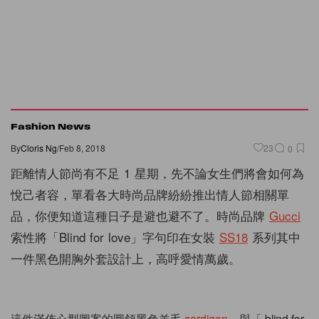
Fashion News
By
Cloris Ng
/
Feb 8, 2018
23
0
距離情人節尚有不足 1 星期，先不論女生們將會如何為
悅己者容，單看各大時尚品牌紛紛推出情人節相關單
品，你便知道這種日子是避也避不了。時尚品牌
Gucci
索性將「Blind for love」字句印在女裝
SS18
系列其中
一件黑色開胸外套設計上，高呼愛情萬歲。
這件滿佈心型圖案的圓領黑色羊毛
cardigan
，與「 blind for