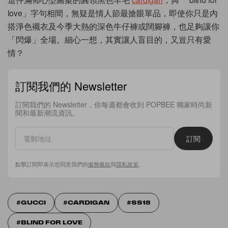
love」字句相間，無疑是情人節最搶眼單品，即使你只是內
搭淨色襯衣及今季大熱的深色牛仔褲或闊腳褲，也足夠讓你
「閃爆」全場。細心一想，其實讓人盲目的，又豈只有愛
情？
訂閱我們的 Newsletter
訂閱我們的 Newsletter，你每週都會收到 POPBEE 獨家時尚新
聞和最新潮流資訊。
訂閱
點擊訂閱即表示您同意我們的
服務條款
與
隱私政策
。
GUCCI
CARDIGAN
SS18
BLIND FOR LOVE