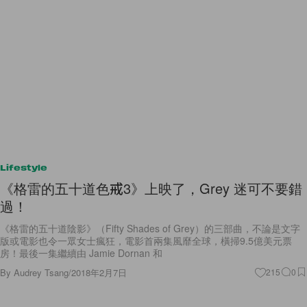
Lifestyle
《格雷的五十道色戒3》上映了，Grey 迷可不要錯
過！
《格雷的五十道陰影》（Fifty Shades of Grey）的三部曲，不論是文字
版或電影也令一眾女士瘋狂，電影首兩集風靡全球，橫掃9.5億美元票
房！最後一集繼續由 Jamie Dornan 和
By
Audrey Tsang
/
2018年2月7日
215
0