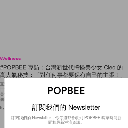
Wellness
#POPBEE 專訪：台灣新世代搞怪美少女 Cleo 的
高人氣秘技：「對任何事都要保有自己的主張！」
互連網時代，想爆紅很容易，但人氣如何持久？才是該學習的課題。約莫
十年前，「網美」兩個字開始成立，在當時泛指在部落格獲得廣大人氣的
美女，普遍以外貌做為先決評判標準。隨著網路使用習慣的改變，網美這
個詞，也
訂閱我們的 Newsletter
By
Nancy Chen
/
2018年2月7日
84
0
訂閱我們的 Newsletter，你每週都會收到 POPBEE 獨家時尚新
聞和最新潮流資訊。