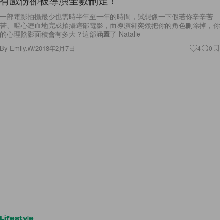
有戲份卻被導演全數刪走！
一部電影拍攝最少也需時半年至一年的時間，試想像一下假若你辛辛苦
苦、嘔心瀝血地完成拍攝這部電影，而導演卻突然把你的角色刪除掉，你
的心理陰影面積會有多大？這部涵蓋了 Natalie
By
Emily.W
/
2018年2月7日
4
0
Lifestyle