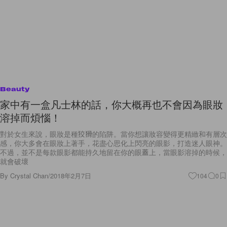
Beauty
家中有一盒凡士林的話，你大概再也不會因為眼妝
溶掉而煩惱！
對於女生來說，眼妝是種狡猾的陷阱。當你想讓妝容變得更精緻和有層次
感，你大多會在眼妝上著手，花盡心思化上閃亮的眼影，打造迷人眼神。
不過，並不是每款眼影都能持久地留在你的眼蓋上，當眼影溶掉的時候，
就會破壞
By
Crystal Chan
/
2018年2月7日
104
0