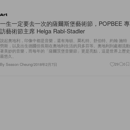
Art
一生一定要去一次的薩爾斯堡藝術節，POPBEE 專
訪藝術節主席 Helga Rabl-Stadler
說起奧地利，印像中都是音樂，還有海頓、莫札特、舒伯特、約翰·施特
勞斯，以及出生德國但長期在奧地利生活的貝多芬等。奧地利到處都流動
著美妙的音樂，而每年的「薩爾茨堡音樂節」更是亮點，這是世界上歷史
最悠久、
By
Season Cheung
/
2018年2月7日
29
0