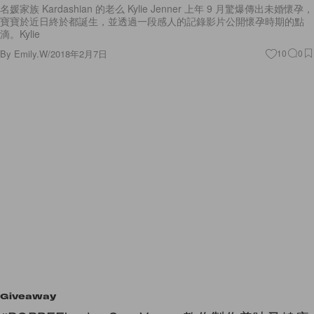
名媛家族 Kardashian 的老么 Kylie Jenner 上年 9 月驚爆傳出未婚懷孕，
寶寶於近日終於都誕生，並透過一段感人的記錄影片公開懷孕時期的點
滴。Kylie
By
Emily.W
/
2018年2月7日
10
0
Giveaway