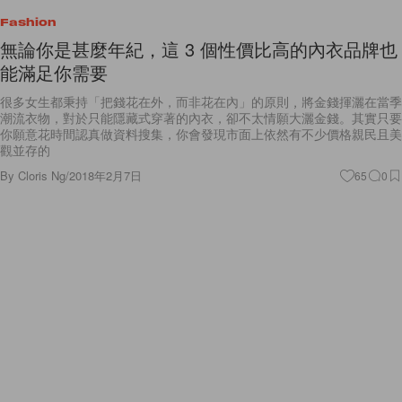
Fashion
無論你是甚麼年紀，這 3 個性價比高的內衣品牌也
能滿足你需要
很多女生都秉持「把錢花在外，而非花在內」的原則﹐將金錢揮灑在當季
潮流衣物，對於只能隱藏式穿著的內衣，卻不太情願大灑金錢。其實只要
你願意花時間認真做資料搜集，你會發現市面上依然有不少價格親民且美
觀並存的
By
Cloris Ng
/
2018年2月7日
65
0