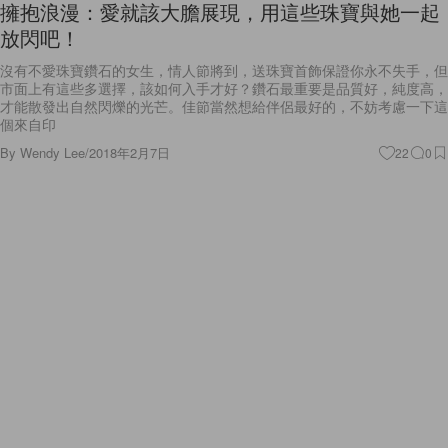
擁抱浪漫：愛就該大膽展現，用這些珠寶與她一起
放閃吧！
沒有不愛珠寶鑽石的女生，情人節將到，送珠寶首飾保證你永不失手，但
市面上有這些多選擇，該如何入手才好？鑽石最重要是品質好，純度高，
才能散發出自然閃爍的光芒。佳節當然想給伴侶最好的，不妨考慮一下這
個來自印
By
Wendy Lee
/
2018年2月7日
22
0