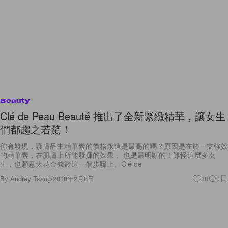
Beauty
Clé de Peau Beauté 推出了全新緊緻精華，讓女生
們都趨之若騖！
你有發現，護膚品中精華素的價格永遠是最高的嗎？原因是在於一支強效
的精華素，在肌膚上所能發揮的效果， 也是最明顯的！難怪這麼多女
生，也願意大花金錢於這一個步驟上。Clé de
By
Audrey Tsang
/
2018年2月8日
38
0