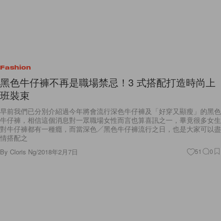
Fashion
黑色牛仔褲不再是職場禁忌！3 式搭配打造時尚上
班裝束
早前我們已分別介紹過今年將會流行深色牛仔褲及「好穿又顯瘦」的黑色
牛仔褲，相信這個消息對一眾職場女性而言也算喜訊之一，畢竟很多女生
對牛仔褲都有一種癮，而當深色／黑色牛仔褲流行之日，也是大家可以盡
情搭配之
By
Cloris Ng
/
2018年2月7日
51
0