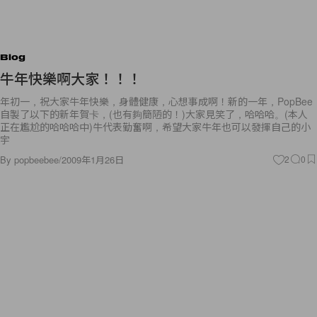
Blog
牛年快樂啊大家！！！
年初一，祝大家牛年快樂，身體健康，心想事成啊！新的一年，PopBee
自製了以下的新年賀卡，(也有夠簡陋的！)大家見笑了，哈哈哈。(本人
正在尷尬的哈哈哈中)牛代表勤奮啊，希望大家牛年也可以發揮自己的小
宇
By
popbeebee
/
2009年1月26日
2
0