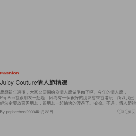
Fashion
Juicy Couture情人節精選
農曆新年過後，大家又要開始為情人節做準備了啊。今年的情人節，
PopBee會跟朋友一起過，因為有一個很好的朋友會來香港玩，所以我已
經決定要放棄男朋友，跟朋友一起愉快的渡過了。哈哈。不過，情人節禮
By
popbeebee
/
2009年1月22日
3
0