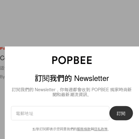
Fashion
Coach 2009 Spring Ad Campaign
這個Coach的春季廣告，除了那個黃色的包包catch my
訂閱我們的 Newsletter
By
popbeebee
/
2009年1月26日
5
0
訂閱我們的 Newsletter，你每週都會收到 POPBEE 獨家時尚新
聞和最新潮流資訊。
訂閱
點擊訂閱即表示您同意我們的
服務條款
與
隱私政策
。