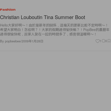
Fashion
Christian Louboutin Tina Summer Boot
Hello大家好啊～！由於是新年的關係，這幾天的更新比較不定時啊～！
希望大家明白！怎樣啊？！大家的假期過得愉快嘛？！PopBee的農曆年
過得很愉快呢，跟家人聚在一起的時間多了，感覺很溫暖啊～！
By
popbeebee
/
2009年1月28日
1
0