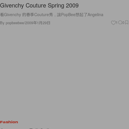
Givenchy Couture Spring 2009
看Givenchy 的春季Couture秀，讓PopBee想起了Angelina
By
popbeebee
/
2009年1月29日
1
0
Fashion