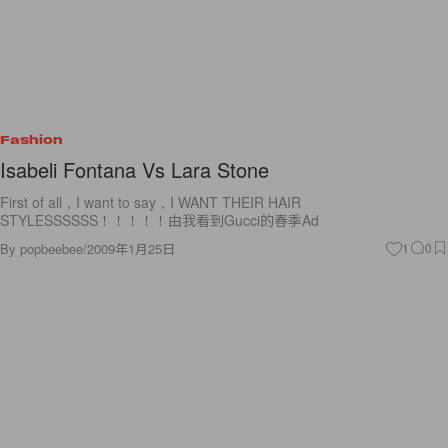
Fashion
Isabeli Fontana Vs Lara Stone
First of all，I want to say，I WANT THEIR HAIR
STYLESSSSSS！！！！！由我看到Gucci的春季Ad
By
popbeebee
/
2009年1月25日
1
0