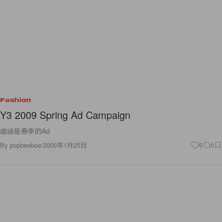
Fashion
Y3 2009 Spring Ad Campaign
繼續是春季的Ad
By
popbeebee
/
2009年1月25日
5
0