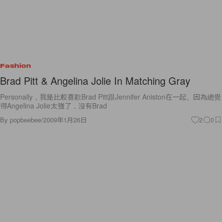
Fashion
Brad Pitt & Angelina Jolie In Matching Gray
Personally，我是比較喜歡Brad Pitt跟Jennifer Aniston在一起。因為總覺
得Angelina Jolie太強了，沒有Brad
By
popbeebee
/
2009年1月26日
2
0