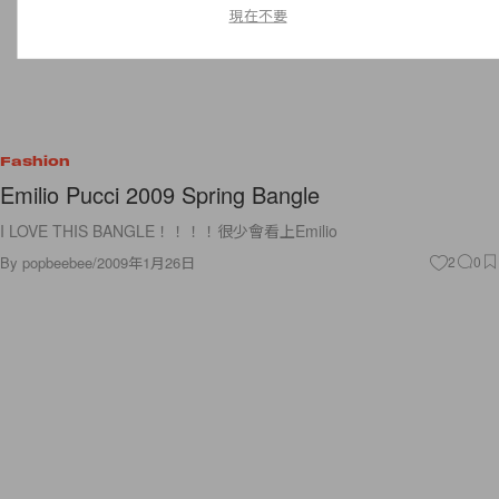
現在不要
Fashion
Emilio Pucci 2009 Spring Bangle
I LOVE THIS BANGLE！！！！很少會看上Emilio
By
popbeebee
/
2009年1月26日
2
0