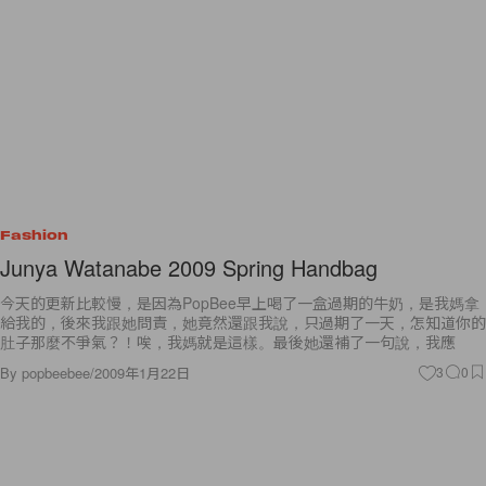
Fashion
Junya Watanabe 2009 Spring Handbag
今天的更新比較慢，是因為PopBee早上喝了一盒過期的牛奶，是我媽拿
給我的，後來我跟她問責，她竟然還跟我說，只過期了一天，怎知道你的
肚子那麼不爭氣？！唉，我媽就是這樣。最後她還補了一句說，我應
By
popbeebee
/
2009年1月22日
3
0