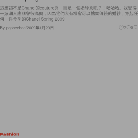
這應該不是Chanel的couture秀，而是一個婚紗秀吧？！哈哈哈。我覺得
一眾潮人應該會很高興，因為他們大有機會可以捨棄傳統的婚紗，穿起任
何一件今季的Chanel Spring 2009
By
popbeebee
/
2009年1月29日
2
0
Fashion