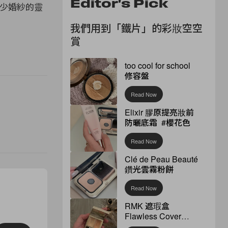
Editor's Pick
到不少婚紗的靈
我們用到「鐵片」的彩妝空空
賞
too cool for school
修容盤
Read Now
Elixir 膠原提亮妝前
防曬底霜 #櫻花色
Read Now
Clé de Peau Beauté
鑽光雲霧粉餅
Read Now
RMK 遮瑕盒
Flawless Cover
Concealer