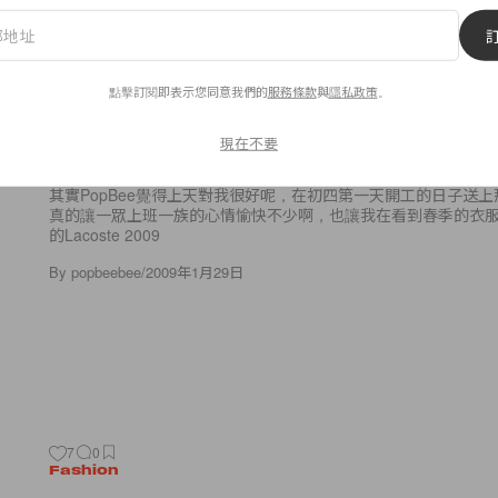
7
0
點擊訂閱即表示您同意我們的
服務條款
與
隱私政策
。
Fashion
Lacoste 2009 Spring Ad Campa
現在不要
其實PopBee覺得上天對我很好呢，在初四第一天開工的日子送
真的讓一眾上班一族的心情愉快不少啊，也讓我在看到春季的衣
的Lacoste 2009
By
popbeebee
/
2009年1月29日
7
0
Fashion