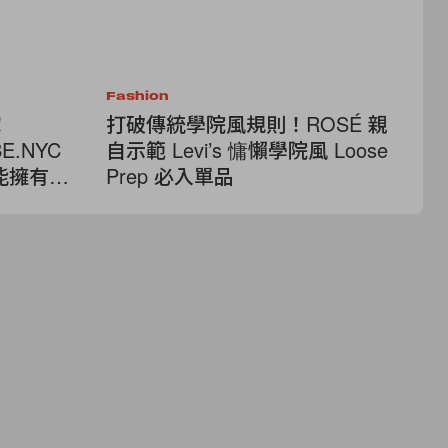
Fashion
Fa
！
打破傳統學院風規則！ROSÉ 親
20
E.NYC
自示範 Levi’s 慵懶學院風 Loose
B
能擁有高
Prep 必入單品
J