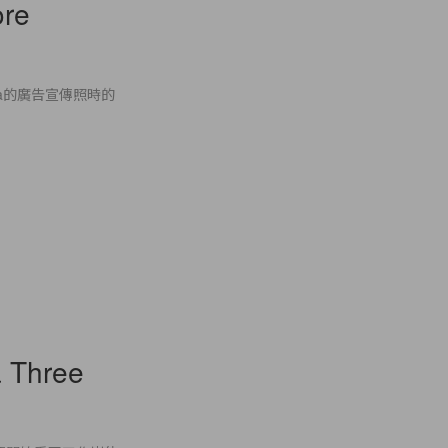
ore
ina的廣告宣傳照時的
 Three