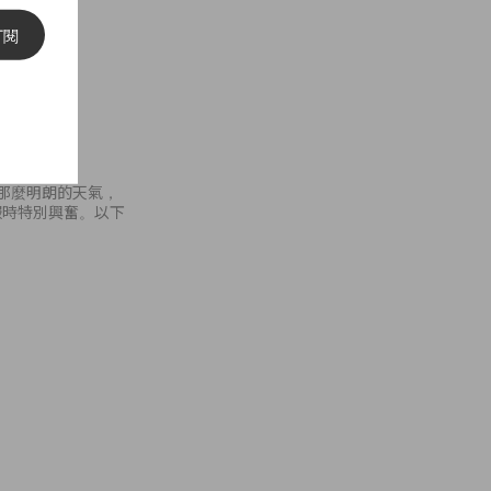
訂閱
ign
上那麼明朗的天氣，
服時特別興奮。以下