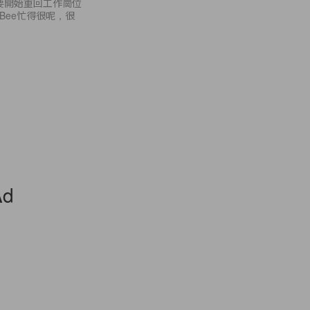
又要開始重回工作崗位
Bee忙得很呢，很
Ad