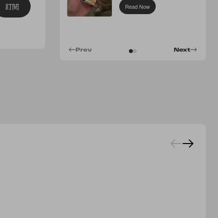
訂閱
Read Now
Prev
Next