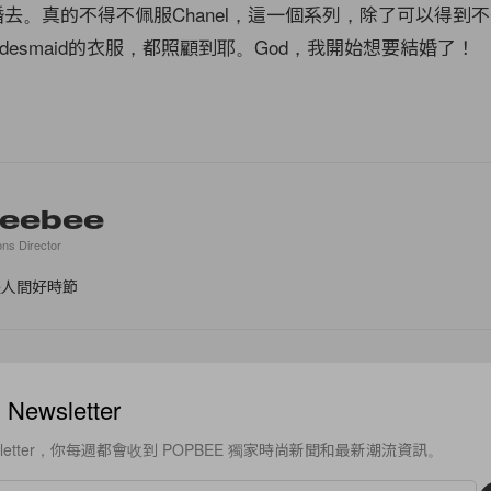
ure結婚去。真的不得不佩服Chanel，這一個系列，除了可以得
idesmaid的衣服，都照顧到耶。God，我開始想要結婚了！
eebee
ons Director
是人間好時節
ewsletter
sletter，你每週都會收到 POPBEE 獨家時尚新聞和最新潮流資訊。