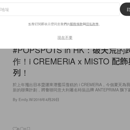
點擊訂閱即表示您同意我們的
服務條款
與
隱私政策
。
14
0
現在不要
POPSPOTS
#POPSPOTS in HK：破天荒
作！i CREMERiA x MISTO 
列！
於上年推出日本空運來港蜜瓜雪糕的 i CREMERiA，今個夏天
新的聯乘計劃，將會聯同意大利著名時裝品牌 ANTEPRIMA 旗下副線
By
Emily.W
/
2016年4月29日
6
0