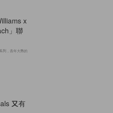
liams x
each」聯
經推出數個系列，去年大熱的
inals 又有