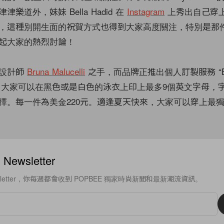
樂道外，妹妹 Bella Hadid 在
Instagram
上秀出自己穿上印有
，這種別開生面的祝賀方式也得到大家高度關注，特別是那
起大家的熱烈討論！
自設計師
Bruna Malucelli
之手，而品牌正推出個人訂製服務 “Ba
suit”，大家可以在黑色或是白色的泳衣上印上最多9個英文字母
擇。每一件為美金220元。適逢夏天快來，大家可以穿上最
ewsletter
sletter，你每週都會收到 POPBEE 獨家時尚新聞和最新潮流資訊。