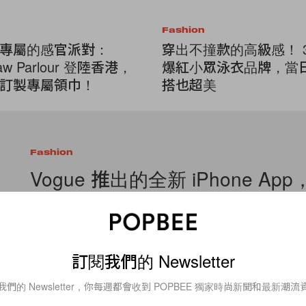
Fashion
專屬的感官派對：
穿出不撞款的高級感！ 
Paw Parlour 登陸香港，
爆紅小眾泳衣品牌，當
訂製專屬領巾！
搭也超美
Fashion
Vogue 推出的全新 iPhone Ap
孩必須趕快下載！
Vogue 推出全新 iPhone App，這或許正是你一直以來想要的一款
尚、美容、明星的資訊，都被裝進其中，隨時隨地都可以查看。比方說 G
訂閱我們的 Newsletter
By
Kay.Q
/
2016年4月29日
我們的 Newsletter，你每週都會收到 POPBEE 獨家時尚新聞和最新潮流