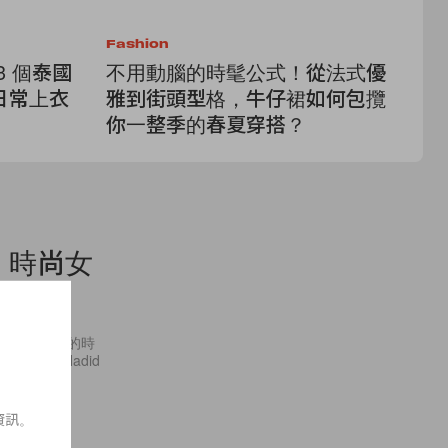
Fashion
Fa
3 個泰國
不用動腦的時髦公式！從法式優
Re
日常上衣
雅到街頭型格，牛仔裙如何包攬
台
你一整季的春夏穿搭？
C
p，時尚女
 app。最新的時
igi Hadid
資訊。