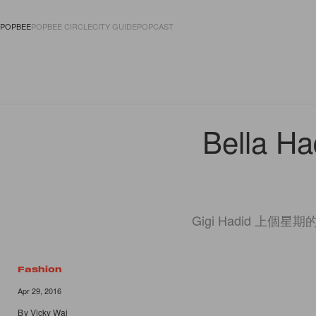
POPBEE
POPBEE CIRCLE
CITY GUIDE
POPCAST
FASHION
ACCES
Bella
Gigi Hadid 上
Fashion
4 of 4
Apr 29, 2016
By
Vicky Wai