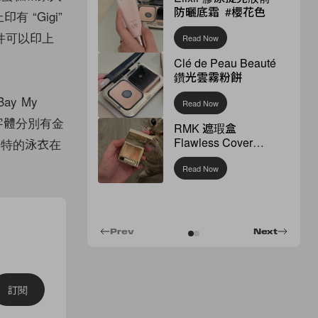
防曬底霜 #櫻花色
 “Gigi”
件可以印上
Read Now
Clé de Peau Beauté
鑽光雲霧粉餅
y My
Read Now
，字體分別有金
RMK 遮瑕盒
Flawless Cover
獨特的泳衣在
Concealer
Read Now
Prev
Next
訂閱