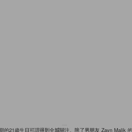
 上個星期的21歲生日可謂得到全城關注。除了男朋友 Zayn Malik