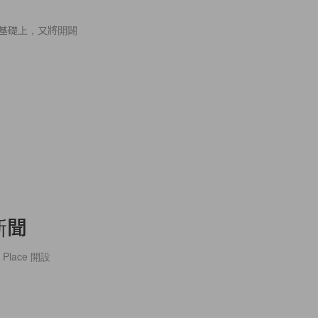
原有的合作基礎上，又將開闢
尚新聞
Place 開設