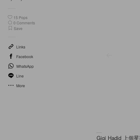
15
Pops
0
Comments
Save
Links
Facebook
WhatsApp
Line
More
Gigi Hadid