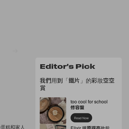
Editor's Pick
我們用到「鐵片」的彩妝空空
賞
too cool for school
修容盤
Read Now
 的蛋糕和家人
Elixir 膠原提亮妝前