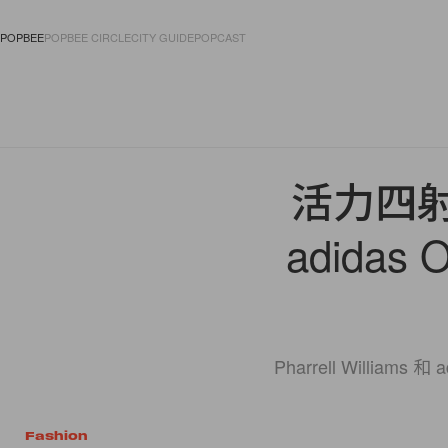
POPBEE
POPBEE CIRCLE
CITY GUIDE
POPCAST
FASHION
ACCES
活力四射的
adidas
Pharrell Willia
Fashion