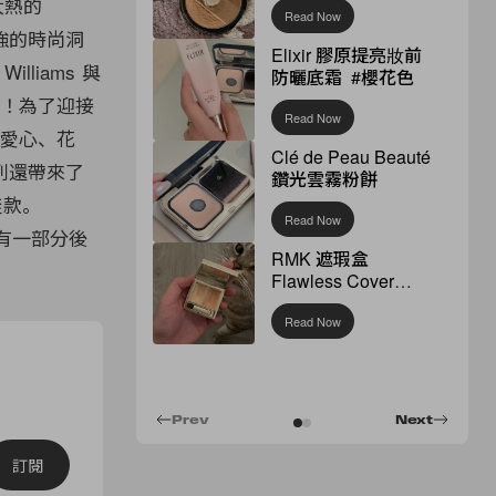
年大熱的
Read Now
他超強的時尚洞
Elixir 膠原提亮妝前
liams 與
防曬底霜 #櫻花色
了！為了迎接
Read Now
將愛心、花
Clé de Peau Beauté
列還帶來了
鑽光雲霧粉餅
 鞋款。
Read Now
還將有一部分後
RMK 遮瑕盒
Flawless Cover
Concealer
Read Now
Prev
Next
訂閱