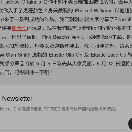
liams 和 adidas Originals 合作不知不覺已經推出數個系列，去
」鞋款你入手了幾種顏色？身兼數職的 Pharrell Williams 以
了一系列成功的作品。我們剛剛才跟大家分享了Pharrell Wil
s 又將有
新合作
的消息，現在我們就可以看到這個全新的系列
來，共同推出了這個「Pink Beach」系列。採用刺繡的工藝，
素添加於襯衫、短褲以及運動套裝上。除了服裝之外，該系
n Smith 風格的 Elastic Slip On 及 Elastic Lace Up
h」系列部分單品將於 5 月 5 日率先與大家見面，5 月 12 日
友們，記得關註一下哦！
ewsletter
sletter，你每週都會收到 POPBEE 獨家時尚新聞和最新潮流資訊。