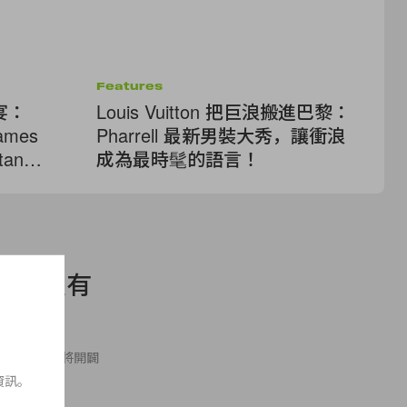
Features
Cel
宴：
Louis Vuitton 把巨浪搬進巴黎：
巴黎
James
Pharrell 最新男裝大秀，讓衝浪
2
tan
成為最時髦的語言！
h
inals 又有
原有的合作基礎上，又將開闢
資訊。