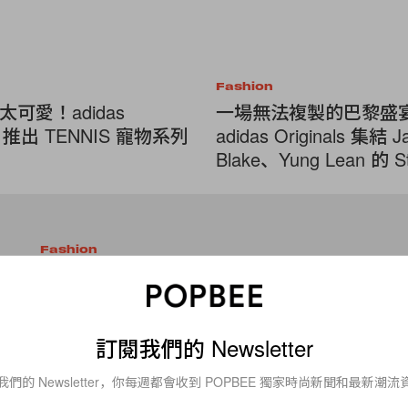
Fashion
可愛！adidas
一場無法複製的巴黎盛
als 推出 TENNIS 寵物系列
adidas Originals 集結 
Blake、Yung Lean 的 S
Smith 沉浸式體驗！
Fashion
Pharrell Williams x adidas Orig
新合作？
訂閱我們的 Newsletter
據悉，Pharrell Williams 與 adidas Originals 在其兩者
一個新的領域。 Skateboard P 與 adidas Originals
我們的 Newsletter，你每週都會收到 POPBEE 獨家時尚新聞和最新潮流
By
Kay.Q
/
2016年4月29日