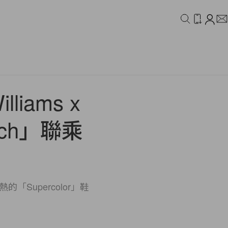
IDEO
CAMPAIGN
iams x
each」聯乘
大熱的「Supercolor」鞋