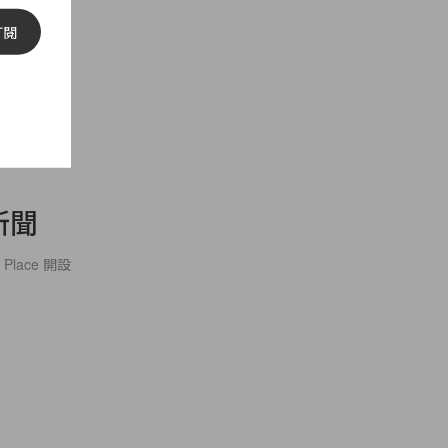
訂閱
尚新聞
Place 開設