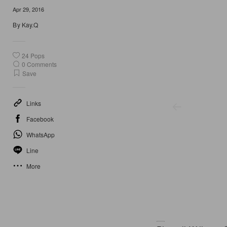
8 of 8
Apr 29, 2016
By
Kay.Q
24
Pops
0
Comments
Save
Links
Facebook
WhatsApp
Line
More