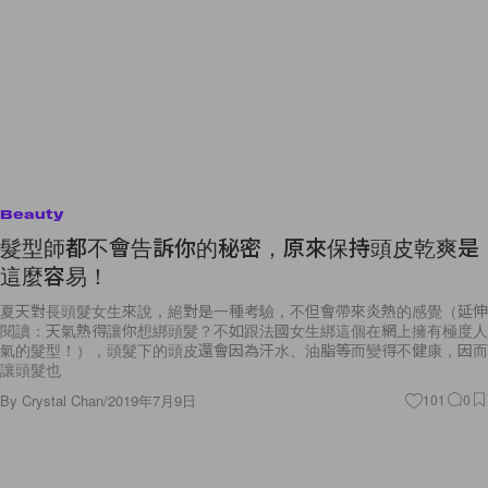
Beauty
髮型師都不會告訴你的秘密，原來保持頭皮乾爽是
這麼容易！
夏天對長頭髮女生來說，絕對是一種考驗，不但會帶來炎熱的感覺（延伸
閱讀：天氣熱得讓你想綁頭髮？不如跟法國女生綁這個在網上擁有極度人
氣的髮型！），頭髮下的頭皮還會因為汗水、油脂等而變得不健康，因而
讓頭髮也
By
Crystal Chan
/
2019年7月9日
101
0