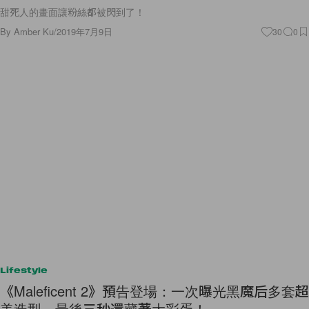
甜死人的畫面讓粉絲都被閃到了！
By
Amber Ku
/
2019年7月9日
30
0
Lifestyle
《Maleficent 2》預告登場：一次曝光黑魔后多套超
美造型，最後三秒還藏著大彩蛋！