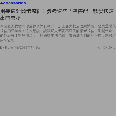
Accessories
別笑這對懶佬涼鞋！參考這些「神搭配」驟變快速
出門恩物
今個夏天我們報導過很多涼鞋款式，加上各大網店陸續減價，是大量購入
涼鞋的好時機！這次想說一說讓潮人們愛不釋手的懶佬涼鞋，剛開始對它
的外表有丁點兒卻步，但經過數季的洗禮，看過潮人們的穿搭後，就發現
原來它能
By
Katie Yip
/
2019年7月9日
13
0