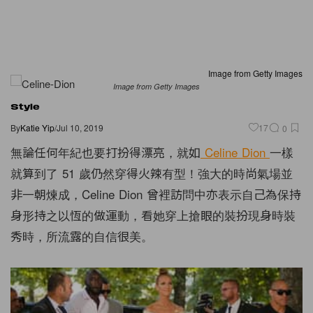
Image from Getty Images
Image from Getty Images
Style
By
Katie Yip
/
Jul 10, 2019
17
0
無論任何年紀也要打扮得漂亮，就如
Celine Dion
一樣
就算到了
51
歲仍然穿得火辣有型！強大的時尚氣場並
非一朝煉成，
Celine Dion
曾裡訪問中亦表示自己為保持
身形持之以恆的做運動，看她穿上搶眼的裝扮現身時裝
秀時，所流露的自信很美。