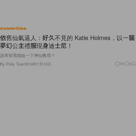
Celebrities
依舊仙氣逼人：好久不見的 Katie Holmes，以一襲
夢幻公主禮服現身迪士尼！
誰來幫我聯絡一下神仙教母？
By
Polly Tsai
/
2019年7月10日
10
0