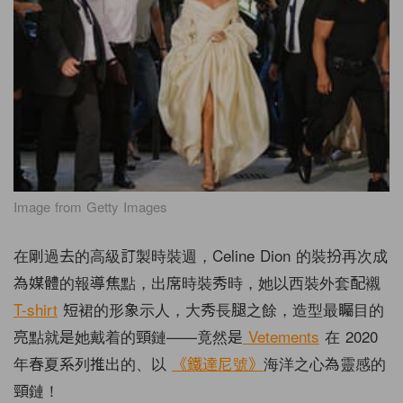
Image from Getty Images
在剛過去的高級訂製時裝週，
Celine Dion
的裝扮再次成
為媒體的報導焦點，出席
時裝
秀時，她以西裝外套配襯
T-shirt
短裙的形象示人，大秀長腿之餘，造型最矚目的
亮點就是她戴着的頸鏈
——
竟然是
Vetements
在
2020
年春夏系列推出的、以
《鐵達尼號》
海洋之心為靈感的
頸鏈！