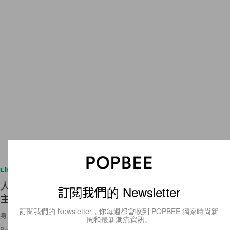
Lifestyle
人氣戀愛手遊《戀與製作人》宣布動畫化，日本男
訂閱我們的 Newsletter
主角聲優名單已經公佈！
訂閱我們的 Newsletter，你每週都會收到 POPBEE 獨家時尚新
身為粉絲的你，怎能不期待呢？
聞和最新潮流資訊。
By
Amber Ku
/
2019年7月9日
14
0