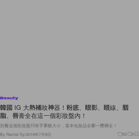
Beauty
韓國 IG 大熱補妝神器！粉底、眼影、眼線、胭
脂、唇膏全在這一個彩妝盤內！
別看這個彩妝盤只有手掌般大小，基本化妝品全都一應俱全！
By
Rachel Sy
/
2019年7月9日
62
0