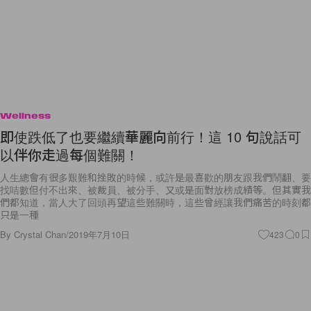
Wellness
即使跌低了也要繼續華麗向前行！這 10 句說話可
以伴你走過每個難關！
人生總會有很多艱難和挫敗的時候，或許是最喜歡的朋友跟我們鬧翻、要
找咭數但付不出來、被裁員、被分手、又或是面對放榜成績等。但其實我
們都知道，當人大了回頭再望這些難關時，這些曾經讓我們痛苦的時刻都
只是一種
By
Crystal Chan
/
2019年7月10日
423
0