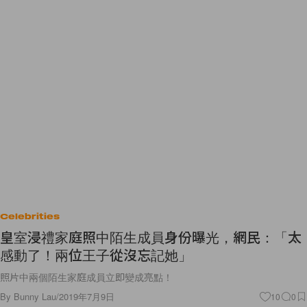
Celebrities
皇室浸禮家庭照中陌生成員身份曝光，網民：「太
感動了！兩位王子從沒忘記她」
照片中兩個陌生家庭成員立即變成亮點！
By
Bunny Lau
/
2019年7月9日
10
0