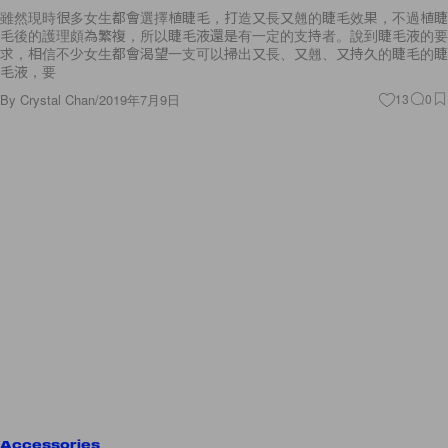
雖然現時很多女生都會選擇植睫毛，打造又長又翹的睫毛效果，不過植睫
毛後的護理頗為繁複，所以睫毛液還是有一定的支持者。說到睫毛液的要
求，相信不少女生都會渴望一支可以掃出又長、又翹、又持久的睫毛的睫
毛液，要
By
Crystal Chan
/
2019年7月9日
13
0
Accessories