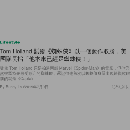
Lifestyle
Tom Holland 試鏡《蜘蛛俠》以一個動作取勝，美
國隊長指「他本來已經是蜘蛛俠！」
雖然 Tom Holland 只是拍過兩部 Marvel《Spider-Man》的電影，但他仍
然被認為是最受歡迎的蜘蛛俠，還記得他首次以蜘蛛俠身份出現於觀眾眼
前的就是《Captain
By
Bunny Lau
/
2019年7月9日
5
0