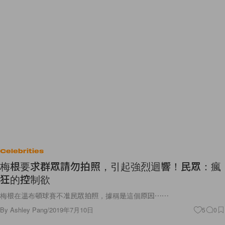
Celebrities
梅根要求群眾請勿拍照，引起強烈迴響！民眾：瘋
狂的控制欲
梅根在溫布頓球賽不准民眾拍照，據稱是這個原因⋯⋯
By
Ashley Pang
/
2019年7月10日
5
0