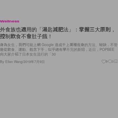
Wellness
外食族也適用的「湯匙減肥法」：掌握三大原則，
控制飲食不會肚子餓！
身為女生，我們可能上網 Google 過成千上萬種瘦身的方法、秘訣，不管
是從飲食、運動、觀念下手，似乎總有學不完的新招，近日，POPBEE
向大家介紹了日本女生流行的「30
By
Ellen Wang
/
2019年7月9日
9
0