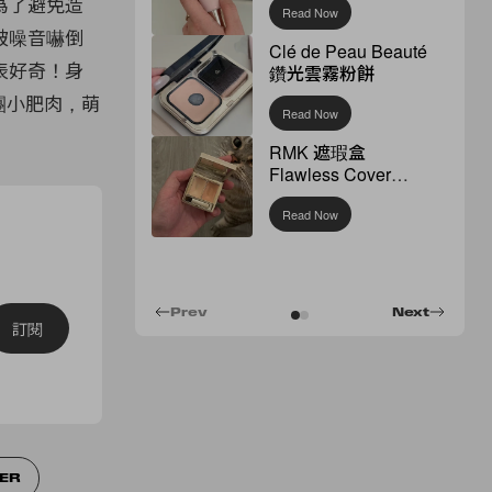
為了避免造
Read Now
被噪音嚇倒
Clé de Peau Beauté
表好奇！身
鑽光雲霧粉餅
兩團小肥肉，萌
Read Now
RMK 遮瑕盒
Flawless Cover
Concealer
Read Now
Prev
Next
訂閱
TER