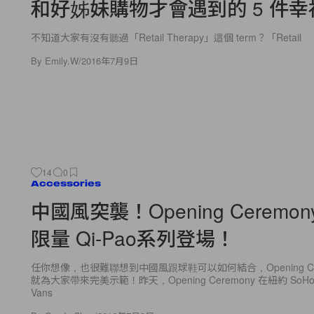
和好姊妹購物才會遇到的 5 件
不知道大家有沒有聽過「Retail Therapy」這個 term？「Retail
By
Emily.W
/
2016年7月9日
14
0
Accessories
中國風突襲！Opening Ceremony 
限量 Qi-Pao系列登場！
任你想像，也很難聯想到中國風跟球鞋可以如何結合，Opening Cerem
就為大家帶來完美示範！昨天，Opening Ceremony 在紐約 So
Vans