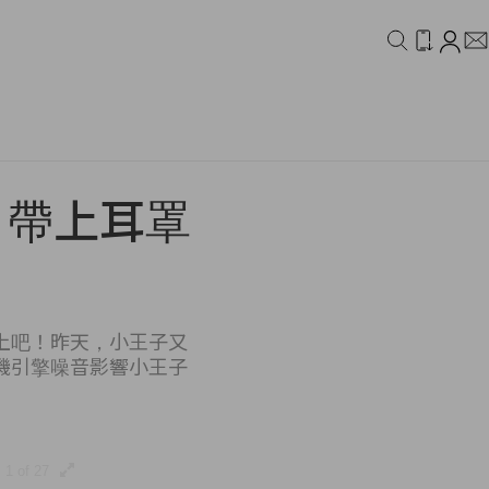
IDEO
CAMPAIGN
！帶上耳罩
上吧！昨天，小王子又
機引擎噪音影響小王子
1 of 27