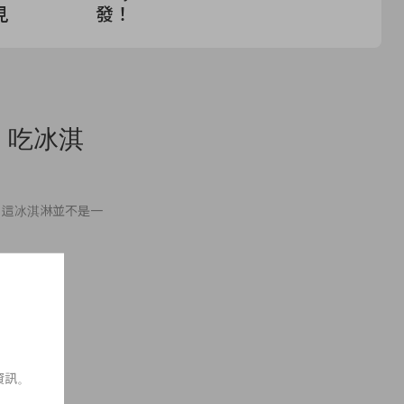
見
發！
戲！吃冰淇
，這冰淇淋並不是一
資訊。