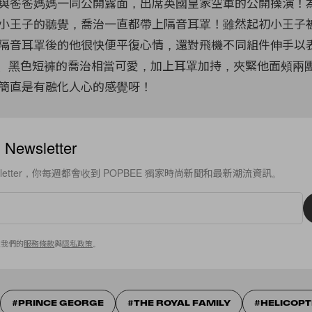
與爸爸媽媽一同公開露面，出席英國皇家空軍的公開操演！
小王子的聽覺，喬治一直都帶上隔音耳罩！雖然起初小王子
隔音耳罩後的他很快便平復心情，還對飛機不同組件伸手以
shirt 、黑色短褲的喬治相當可愛，加上耳罩加持，夾緊他面頰
簡直是有融化人心的感覺呀！
ewsletter
sletter，你每週都會收到 POPBEE 獨家時尚新聞和最新潮流資訊。
意我們的
服務條款
與
隱私政策
。
PRINCE GEORGE
THE ROYAL FAMILY
HELICOP