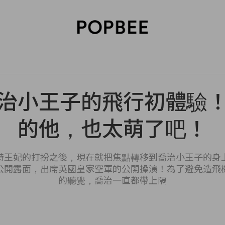
SORIES
BEAUTY
WELLNESS
LIFESTYLE
CELEBRITIES
V
治小王子的飛行初體驗
的他，也太萌了吧！
特王妃的打扮之後，現在就把焦點轉移到喬治小王子的身
公開露面，出席英國皇家空軍的公開操演！為了避免造飛
的聽覺，喬治一直都帶上隔