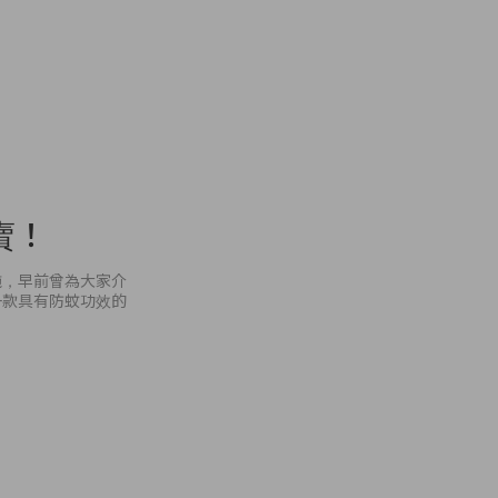
賣！
施，早前曾為大家介
一款具有防蚊功效的