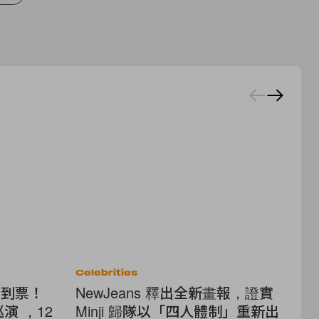
Celebrities
Cel
搶到票！
NewJeans 釋出全新畫報，證實
B
》巡演 ，12
Minji 歸隊以「四人體制」重新出
一