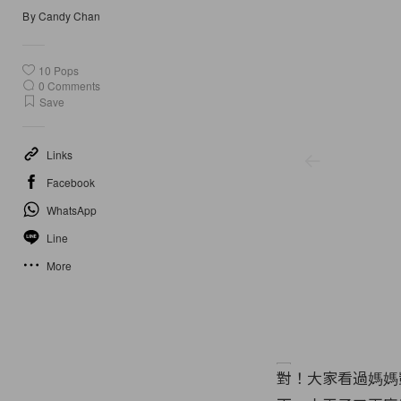
By
Candy Chan
10
Pops
0
Comments
Save
Links
Facebook
WhatsApp
Line
More
對！大家看過媽媽