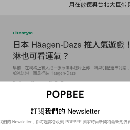
月在啟德與台北大巨蛋
Lifestyle
日本 Häagen-Dazs 推人氣遊
淋也可看運氣？
早前，在網絡上有人把一張冰淇淋照片上傳，結果引起連串討論
般冰淇淋，而是杯裝 Häagen-Dazs
By
Candy Chan
/
2016年7月9日
訂閱我們的 Newsletter
我們的 Newsletter，你每週都會收到 POPBEE 獨家時尚新聞和最新潮流
12
0