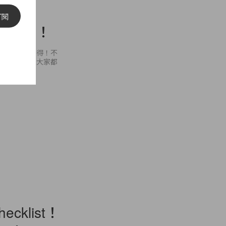
訂閱
妃最愛！
寶首飾隨手可得！不
，深得民心！大家都
klist！