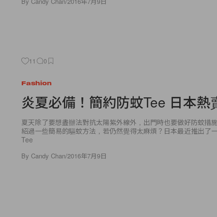
By
Candy Chan
/
2016年7月9日
11
0
Fashion
炎夏必備！簡約防蚊Tee 日本熱
夏天除了要想盡辦法對抗太陽紫外線外，出門時也要做好防蚊措
紹過一些簡易的驅蚊方法，若仍然覺得太麻煩？日本最近推出了
Tee
By
Candy Chan
/
2016年7月9日