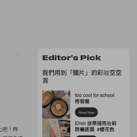
Editor's Pick
我們用到「鐵片」的彩妝空空
賞
too cool for school
修容盤
Read Now
Elixir 膠原提亮妝前
上吧！昨
防曬底霜 #櫻花色