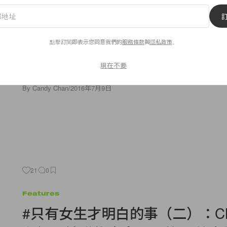
Celebrities
出場率極高！這對耳環絕對是王
點擊訂閱即表示您同意我們的
服務條款
與
隱私政策
。
貴為皇室貴族，一定可以盡享榮華富貴，數之不盡的華衣美服珠
過凱特王妃並沒有因為她的身份而窮奢極侈，反而作風平實大方
現在不要
看過太多王妃的平民時尚及貼地美容方法，她的飾品搭配你
By
Candy Chan
/
2016年7月9日
21
0
Features
#只有女生才明白的事（二）：Chec