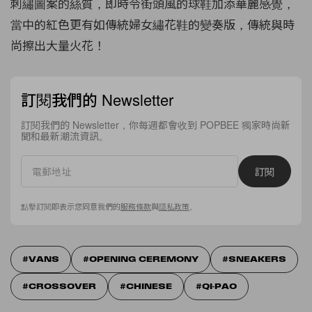
刺繡圖案的絲質，即時令街頭風的球鞋加添華麗感覺，
當中的紅色更有如傳統婦女繡花鞋的變奏版，傳統與時
尚擦出大量火花！
訂閱我們的 Newsletter
訂閱我們的 Newsletter，你每週都會收到 POPBEE 獨家時尚新
聞和最新潮流資訊。
訂閱
點擊訂閱即表示您同意我們的
服務條款
與
隱私政策
。
VANS
OPENING CEREMONY
SNEAKERS
CROSSOVER
CHINESE
QI-PAO