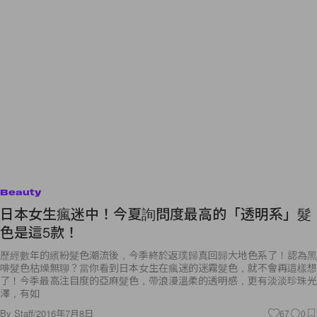
Beauty
日本女生瘋迷中！今夏詢問度最高的「透明系」髮
色是這5款！
歷經數年的繽紛髮色潮流後，今季終於返璞歸真回歸大地色系了！認為黑
啡髮色枯燥無聊？當你看到日本女生在瘋迷的迷霧髮色，就不會再這樣想
了！今季最高注目度的亞麻髮色，帶浪漫溫柔的透明感，更有淡淡珍珠光
澤，有如
By
Staff
/
2016年7月8日
67
0