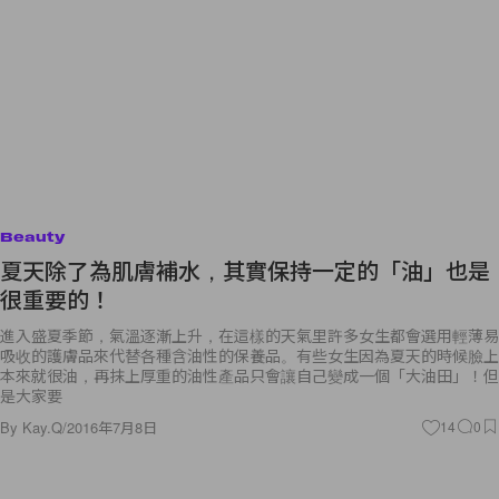
Beauty
夏天除了為肌膚補水，其實保持一定的「油」也是
很重要的！
進入盛夏季節，氣溫逐漸上升，在這樣的天氣里許多女生都會選用輕薄易
吸收的護膚品來代替各種含油性的保養品。有些女生因為夏天的時候臉上
本來就很油，再抹上厚重的油性產品只會讓自己變成一個「大油田」！但
是大家要
By
Kay.Q
/
2016年7月8日
14
0