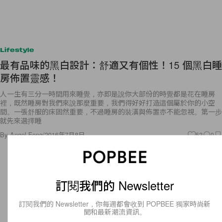
Lifestyle
最有品味的黑白設計：舒適又有個性！15 個黑白睡
房佈置靈感！
人一生有三分一時間用來睡覺，亦即是說你大部份的時覺都是花在睡房
裡，既然睡房對我們來說那麼重要，我們得好好打造這個屬於你的小空
間。一張舒服的床固然重要，不過睡房的裝潢與佈置亦不能忽視。第一步
就先來選擇睡
By
Angel Fong
/
2016年7月8日
52
0
訂閱我們的 Newsletter
訂閱我們的 Newsletter，你每週都會收到 POPBEE 獨家時尚新
聞和最新潮流資訊。