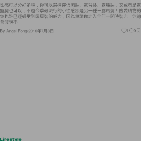
性感可以分好多種，你可以選擇穿低胸裝、露背裝、露腰裝，又或者是露
露腿也可以，不過今季最流行的小性感卻是另一種－露肩裝！熱愛購物的
你也許已經感受到露肩裝的威力，因為無論你走入全何一間時裝店，你總
會發現不
By
Angel Fong
/
2016年7月8日
1
0
Lifestyle