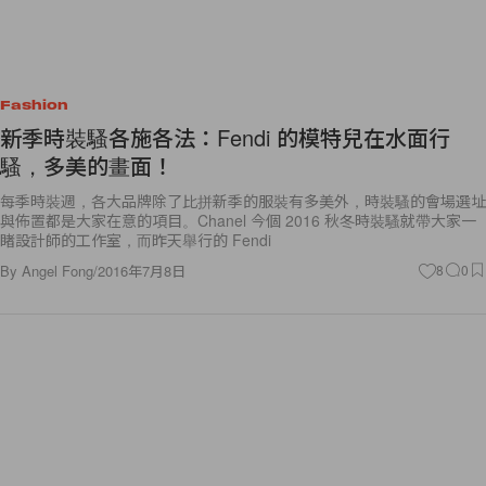
Fashion
新季時裝騷各施各法：Fendi 的模特兒在水面行
騷，多美的畫面！
每季時裝週，各大品牌除了比拼新季的服裝有多美外，時裝騷的會場選址
與佈置都是大家在意的項目。Chanel 今個 2016 秋冬時裝騷就帶大家一
睹設計師的工作室，而昨天舉行的 Fendi
By
Angel Fong
/
2016年7月8日
8
0