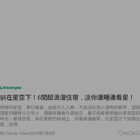
Lifestyle
躺在星空下！6間超浪漫住宿，讓你邊睡邊看星！
閃爍的星空，夢幻唯美，總是引人入勝，不過活在燈火通明的都市，望頭
望星的機會少之有少，偶爾有機會外遊鄉交，盡可能都會把握欣賞夜空的
時光！最理想是，躺在柔軟的床鋪上，抱著身邊最愛，在星空之下談情說
愛，這個
By
Candy Chan
/
2016年7月8日
16
0