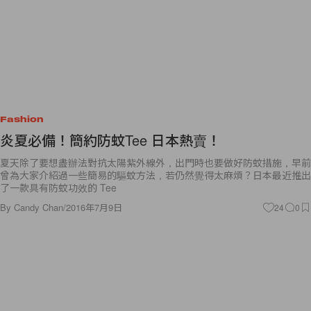
Fashion
炎夏必備！簡約防蚊Tee 日本熱賣！
夏天除了要想盡辦法對抗太陽紫外線外，出門時也要做好防蚊措施，早前
曾為大家介紹過一些簡易的驅蚊方法，若仍然覺得太麻煩？日本最近推出
了一款具有防蚊功效的 Tee
By
Candy Chan
/
2016年7月9日
24
0