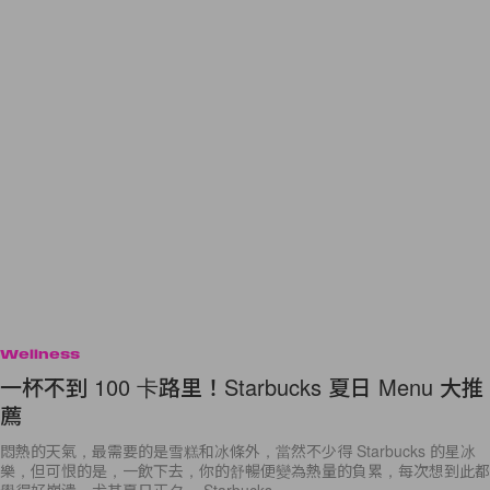
Wellness
一杯不到 100 卡路里！Starbucks 夏日 Menu 大推
薦
悶熱的天氣，最需要的是雪糕和冰條外，當然不少得 Starbucks 的星冰
樂，但可恨的是，一飲下去，你的舒暢便變為熱量的負累，每次想到此都
覺得好崩潰，尤其夏日正夕， Starbucks