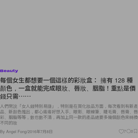
Beauty
每個女生都想要一個這樣的彩妝盒： 擁有 128 種
顏色，一盒就能完成眼妝、唇妝、胭脂！重點是價
錢只需⋯⋯
人們常說「女人錢特別易賺」，特別是在買化妝品方面，每次看到有新產
品、新顏色推出，都心癢癢好想入手。眼影、眼線筆、睫毛膏、唇膏、唇
彩、胭脂等等，數也數不清，再加上同一款的產品總要多幾個顏色來轉換
不同的妝
By
Angel Fong
/
2016年7月8日
7
0