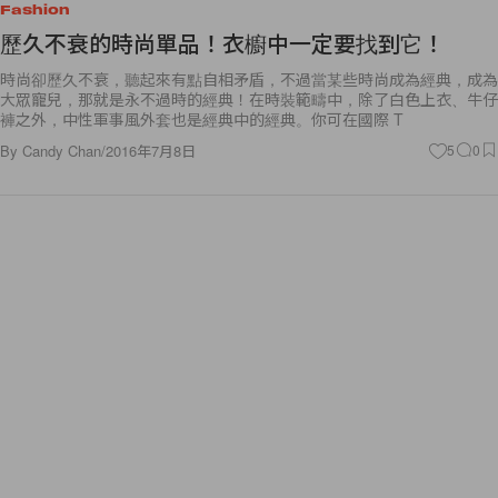
Fashion
歷久不衰的時尚單品！衣櫥中一定要找到它！
時尚卻歷久不衰，聽起來有點自相矛盾，不過當某些時尚成為經典，成為
大眾寵兒，那就是永不過時的經典！在時裝範疇中，除了白色上衣、牛仔
褲之外，中性軍事風外套也是經典中的經典。你可在國際 T
By
Candy Chan
/
2016年7月8日
5
0