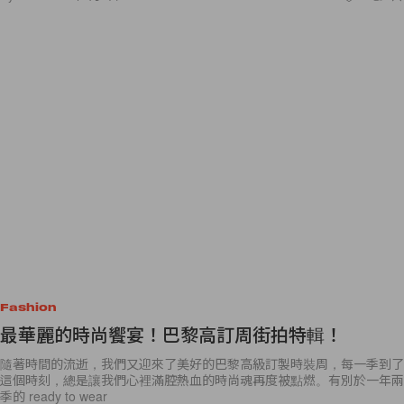
Fashion
最華麗的時尚饗宴！巴黎高訂周街拍特輯！
隨著時間的流逝，我們又迎來了美好的巴黎高級訂製時裝周，每一季到了
這個時刻，總是讓我們心裡滿腔熱血的時尚魂再度被點燃。有別於一年兩
季的 ready to wear