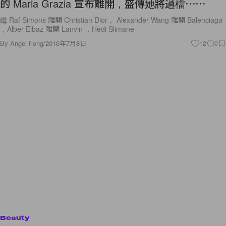
的 Maria Grazia 宣布離開，盛傳她將過檔⋯⋯
繼 Raf Simons 離開 Christian Dior， Alexander Wang 離開 Balenciaga
，Alber Elbaz 離開 Lanvin ，Hedi Slimane
By
Angel Fong
/
2016年7月8日
12
0
Beauty