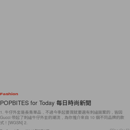
Fashion
POPBITES for Today 每日時尚新聞
1. 牛仔外套是長青單品，不過今季起要買就要選有刺繡圖案的，皆因
Gucci 帶起了刺繡牛仔外套的潮流，為你推介來自 10 個不同品牌的款
式！[WGSN] 2.