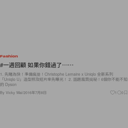
Fashion
#一週回顧 如果你錯過了⋯⋯
1. 先睹為快！準備瘋搶！Christophe Lemaire x Uniqlo 全新系列
「Uniqlo U」造型照及短片率先曝光！ 2. 話題風筒揭秘！6個你不能不知
的 Dyson
By
Vicky Wai
/
2016年7月8日
1
0