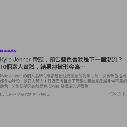
Beauty
Kylie Jenner 帶頭，預告藍色唇妝是下一個潮流？
10個素人實試，結果卻被形容為⋯
Kylie Jenner 的個人品牌向來都是粉絲們瘋搶的對象，每一次有新色推出
都會被秒殺，號召力驚人！最近品牌推出了兩種在唇妝產品屬非常罕見的
顏色，分別是明亮的鮮藍色 Skylie 及啞緻的深藍色
By
Candy Chan
/
2016年7月8日
5
0