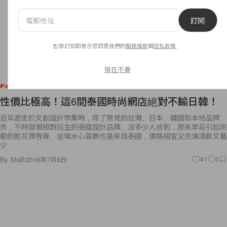
訂閱
點擊訂閱即表示您同意我們的
服務條款
與
隱私政策
。
現在不要
Fashion
性價比極高！這6間泰國時尚網店絕對不輸日韓！
近年遊走於文創設計市集時，除了常見的台灣、日本、韓國和本地品牌
外，不時發現相對陌生的泰國設計品牌。沒多少人猜到，原來早前引起哄
動的乾花潤唇膏、玻璃水心首飾也是來自泰國，價格相宜又充滿清新文藝
少
By
Staff
/
2016年7月8日
41
0