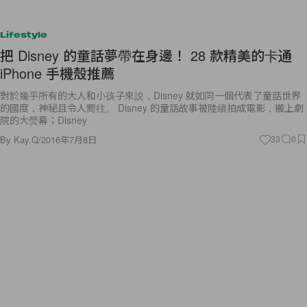
Lifestyle
把 Disney 的童話夢帶在身邊！ 28 款精美的卡通
iPhone 手機殼推薦
對於幾乎所有的大人和小孩子來說，Disney 就如同一個代表了童話世界
的國度，神秘且令人嚮往。 Disney 的童話故事被陸續拍成電影，搬上劇
院的大熒幕；Disney
By
Kay.Q
/
2016年7月8日
33
0