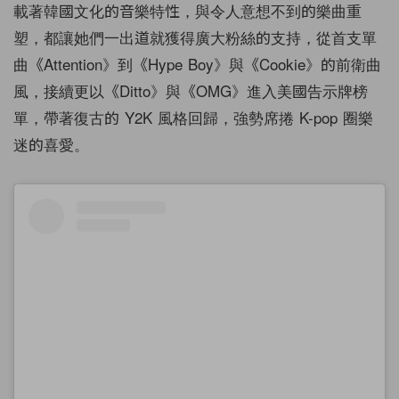
載著韓國文化的音樂特性，與令人意想不到的樂曲重
塑，都讓她們一出道就獲得廣大粉絲的支持，從首支單
曲《Attention》到《Hype Boy》與《Cookie》的前衛曲
風，接續更以《Ditto》與《OMG》進入美國告示牌榜
單，帶著復古的 Y2K 風格回歸，強勢席捲 K-pop 圈樂
迷的喜愛。