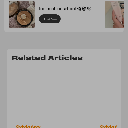
too cool for school 修容盤
Read Now
Related Articles
Celebrities
Celebrities