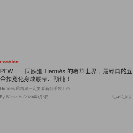
Fashion
PFW：一同跌進 Hermès 的奢華世界，最經典的五
金扣竟化身成腰帶、頸鏈！
Hermès 的粉絲一定要看新款手袋！👜
By
Winnie Hu
/
2023年3月5日
49
0