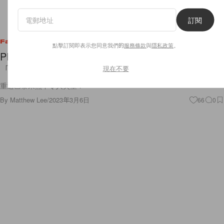
訂閱
Fashion
點擊訂閱即表示您同意我們的
服務條款
與
隱私政策
。
PFW：Alexander McQueen 重返巴黎時裝週 以
「解剖學」重新定義力量美學
現在不要
重返巴黎果然不令人失望！
By
Matthew Lee
/
2023年3月6日
66
0