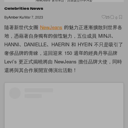
NewJeans 著用單品｜西裝版型丹寧外套
Celebrities News
By
Amber Ku
/
Mar 7, 2023
25
0
隨著新世代女團
NewJeans
的魅力正逐漸擴散到世界各
地，憑藉著自身獨有的個性魅力，五位成員 MINJI、
HANNI、DANIELLE、HAERIN 和 HYEIN 不只是吸引了
奢侈品牌的青睞，這回迎來 150 週年的經典丹寧品牌
Levi’s 更正式揭曉將由 NewJeans 擔任品牌大使，同時
還將與其合作展開宣傳演出活動！