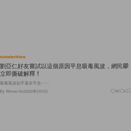
Celebrities
劉亞仁好友嘗試以這個原因平息吸毒風波，網民卻
立即撕破解釋！
吸毒風波似乎還未平息⋯⋯
By
Winnie Hu
/
2023年3月5日
45
0