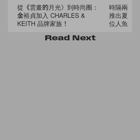
從《雲畫的月光》到時尚圈：
時隔兩年終於
金裕貞加入 CHARLES &
推出夏日
KEITH 品牌家族！
位人魚公
Read
Next