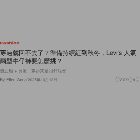
Fashion
穿過就回不去了？準備持續紅到秋冬，Levi's 人氣
繭型牛仔褲要怎麼挑？
翹屁股 + 長腿，穿起來還很舒服🥹
By
Ellen Wang
/
2025年10月18日
2.0K
0