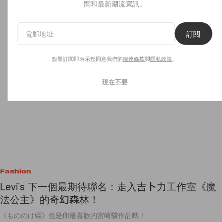
聞和最新潮流資訊。
訂閱
點擊訂閱即表示您同意我們的
服務條款
與
隱私政策
。
現在不要
Fashion
Levi’s 下一個最期待聯名：走入吉卜力工作室《魔
法公主》的奇幻森林！
《もののけ姫》也是你最喜歡的宮崎駿作品嗎！