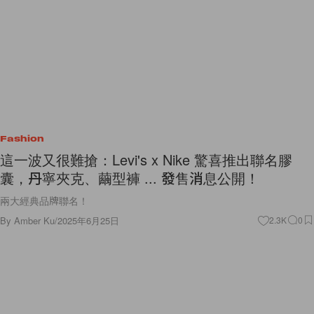
Fashion
這一波又很難搶：Levi's x Nike 驚喜推出聯名膠
囊，丹寧夾克、繭型褲 ... 發售消息公開！
兩大經典品牌聯名！
By
Amber Ku
/
2025年6月25日
2.3K
0