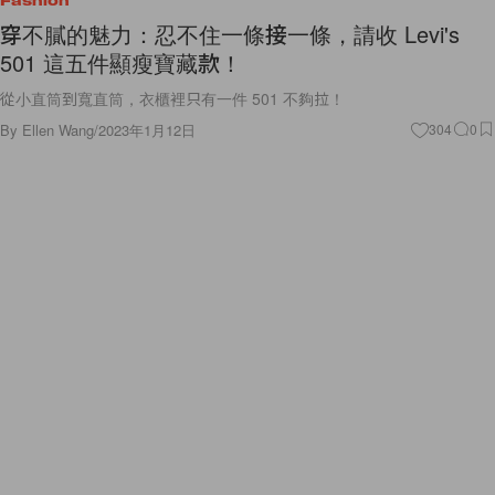
Fashion
穿不膩的魅力：忍不住一條接一條，請收 Levi's
501 這五件顯瘦寶藏款！
從小直筒到寬直筒，衣櫃裡只有一件 501 不夠拉！
By
Ellen Wang
/
2023年1月12日
304
0