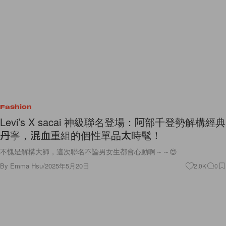
Fashion
Levi’s X sacai 神級聯名登場：阿部千登勢解構經典
丹寧，混血重組的個性單品太時髦！
不愧是解構大師，這次聯名不論男女生都會心動啊～～😍
By
Emma Hsu
/
2025年5月20日
2.0K
0