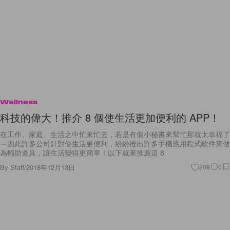
Wellness
科技的偉大！推介 8 個使生活更加便利的 APP！
在工作、家庭、生活之中忙來忙去，若是有個小秘書來幫忙那就太幸福了
～因此許多公司針對使生活更便利，紛紛推出許多手機應用程式軟件來做
為輔助道具，讓生活變得更簡單！以下就來推薦這 8
By
Staff
/
2018年12月13日
208
0