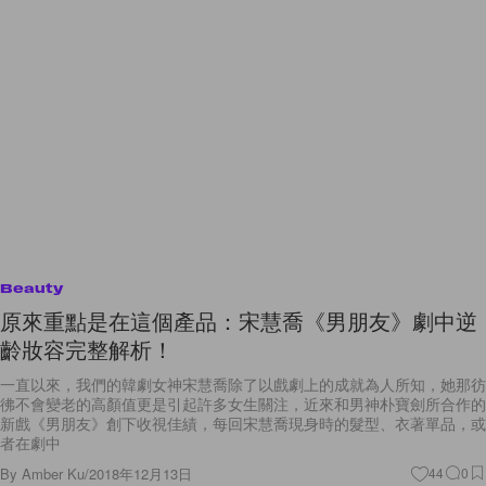
Beauty
原來重點是在這個產品：宋慧喬《男朋友》劇中逆
齡妝容完整解析！
一直以來，我們的韓劇女神宋慧喬除了以戲劇上的成就為人所知，她那彷
彿不會變老的高顏值更是引起許多女生關注，近來和男神朴寶劍所合作的
新戲《男朋友》創下收視佳績，每回宋慧喬現身時的髮型、衣著單品，或
者在劇中
By
Amber Ku
/
2018年12月13日
44
0