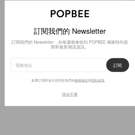
訂閱我們的 Newsletter
Celebrities
Accessorie
JENNIE 新 MV 男主角竟來自台
極簡控的
訂閱我們的 Newsletter，你每週都會收到 POPBEE 獨家時尚新
聞和最新潮流資訊。
灣！神秘新面孔 Nah Kai 是
棄皮革的 The
誰？
手袋，正
訂閱
的安靜奢
Read
Next
點擊訂閱即表示您同意我們的
服務條款
與
隱私政策
。
現在不要