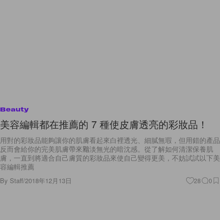
Beauty
美容編輯都在推薦的 7 種使皮膚透亮的彩妝品！
用對的彩妝品能夠讓你的肌膚看起來白裡透光、細膩無瑕，但用錯的產品
反而會給你的完美肌膚帶來黯淡無光的暗沈感。從了解如何清潔保養肌
膚，一直到將適合自己膚質的彩妝品來使自己變得更美，不妨試試以下美
容編輯推薦
By
Staff
/
2018年12月13日
28
0