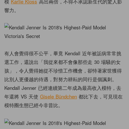
模
Karlie Kloss
高出兩倍，不得不承認新生代的驚人影
響力。
有人會覺得很不公平，畢竟 Kendall 近年被詬病常常挑
選工作，還說出「我從來都不會像那些走 30 場騷的女
孩」，令人覺得她從不珍惜工作機會，卻恃著家世獲得
比別人更優越的待遇，對努力耕耘的同行是個諷刺。
Kendall Jenner 已經連續第二年成為最高收入模特，去
年還將 VS 天使
Gisele Bündchen
都比下去，可見現在
模特圈生態已經今非昔比。