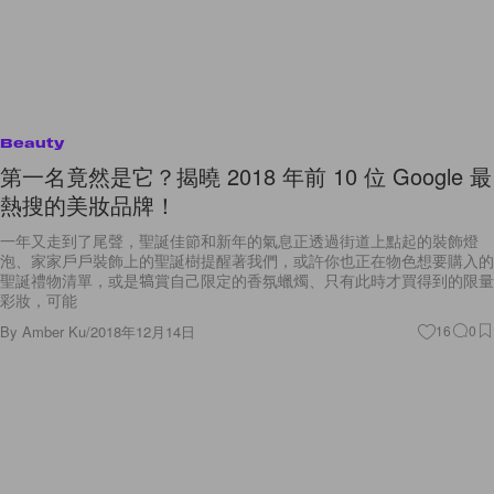
Beauty
第一名竟然是它？揭曉 2018 年前 10 位 Google 最
熱搜的美妝品牌！
一年又走到了尾聲，聖誕佳節和新年的氣息正透過街道上點起的裝飾燈
泡、家家戶戶裝飾上的聖誕樹提醒著我們，或許你也正在物色想要購入的
聖誕禮物清單，或是犒賞自己限定的香氛蠟燭、只有此時才買得到的限量
彩妝，可能
By
Amber Ku
/
2018年12月14日
16
0