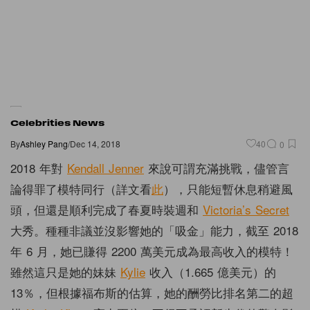
Celebrities News
By
Ashley Pang
/
Dec 14, 2018
40
0
2018 年對
Kendall Jenner
來說可謂充滿挑戰，儘管言
論得罪了模特同行（詳文看
此
），只能短暫休息稍避風
頭，但還是順利完成了春夏時裝週和
Victoria’s Secret
大秀。種種非議並沒影響她的「吸金」能力，截至 2018
年 6 月，她已賺得 2200 萬美元成為最高收入的模特！
雖然這只是她的妹妹
Kylie
收入（1.665 億美元）的
13％，但根據福布斯的估算，她的酬勞比排名第二的超