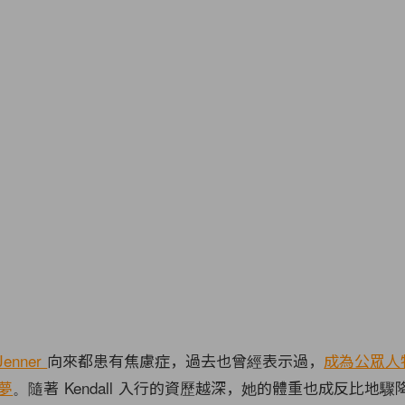
Jenner
向來都患有焦慮症，過去也曾經表示過，
成為公眾人
夢
。隨著 Kendall 入行的資歷越深，她的體重也成反比地