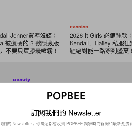
Fashion
dall Jenner買準沒錯：
2026 It Girls 必備鞋款
ua 被瘋搶的 3 款隱藏版
Kendall、Hailey 私
，不要只買膠囊噴霧！
鞋絕對能一路穿到盛夏
Beauty
不愛洗頭的女生們，Byredo 為
最佳的禮物！
訂閱我們的 Newsletter
女生噴香水，很多時只會噴在耳背、手腕等脈搏位置，但偏偏漏
實頭髮很吸味，有時候到了比較有異味的環境，頭髮會吸掉了環
我們的 Newsletter，你每週都會收到 POPBEE 獨家時尚新聞和最新潮流
散發出一陣臭味久久不散。為了避免這些尷尬情況，最佳的