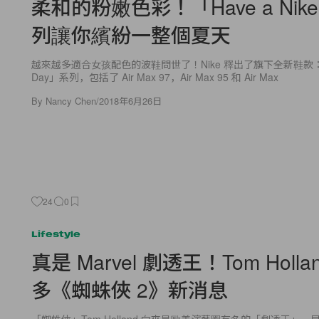
柔和的粉嫩色彩！「Have a Nike
列讓你繽紛一整個夏天
越來越多適合女孩配色的波鞋問世了！Nike 釋出了旗下全新鞋款：「Ha
Day」系列，包括了 Air Max 97，Air Max 95 和 Air Max
By
Nancy Chen
/
2018年6月26日
24
0
Lifestyle
真是 Marvel 劇透王！Tom Holl
多《蜘蛛俠 2》新消息
「蜘蛛俠」Tom Holland 向來是歐美演藝圈有名的「劇透王」