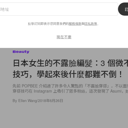
By
Crystal Chan
/
2018年6月26日
點擊訂閱即表示您同意我們的
服務條款
與
隱私政策
。
現在不要
27
0
Beauty
日本女生的不露臉編髮：3 個微
技巧，學起來後什麼都難不倒！
先前 POPBEE 介紹過了許多令人驚豔的「不露臉穿搭」，不以
穿搭技巧在 Instagram 上吸引了眾多粉絲，這次發現了 Asumi，她
By
Ellen Wang
/
2018年6月26日