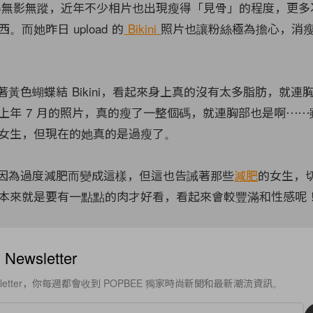
已消失得無影無蹤，近年不少相片也出現瘦得「見骨」的程度，更
而她昨日 upload 的
Bikini
照片也讓粉絲極為擔心，消
l 穿著黃色蝴蝶結 Bikini，看起來身上真的沒有太多脂肪，就
年 7 月的照片，真的瘦了一整個碼，就連胸部也是啊⋯⋯雖然 
女生，但現在的她真的是過瘦了。
l 並非因為過度減肥而變成這樣，但這也告誡著那些
減肥
的女生，
本來就是要有一點點的肉才好看，看起來會較豐滿和性感呢
ewsletter
sletter，你每週都會收到 POPBEE 獨家時尚新聞和最新潮流資訊。