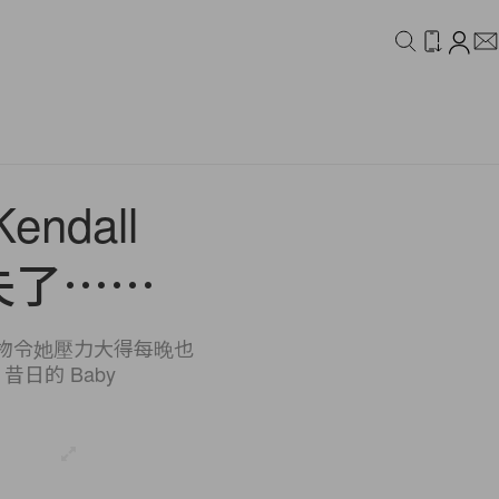
IDEO
CAMPAIGN
dall
消失了⋯⋯
眾人物令她壓力大得每晚也
日的 Baby