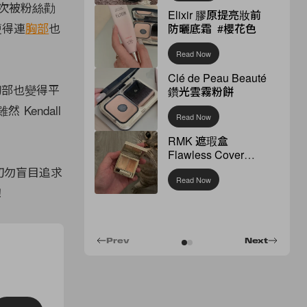
多次被粉絲勸
Elixir 膠原提亮妝前
瘦得連
胸部
也
防曬底霜 #櫻花色
Read Now
Clé de Peau Beauté
連胸部也變得平
鑽光雲霧粉餅
Kendall
Read Now
RMK 遮瑕盒
Flawless Cover
Concealer
切勿盲目追求
Read Now
！
Prev
Next