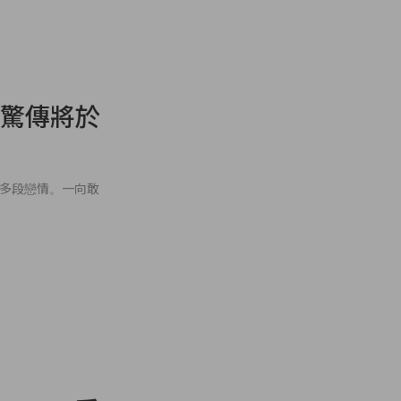
t 驚傳將於
她的多段戀情。一向敢