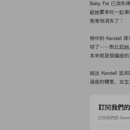
Baby Fat 
籲她要多吃一點東西。
漸漸地消失了：
相中的 Kendal
坦了⋯⋯對比起她上
本來就是個偏瘦的
雖說 Kendal
過瘦的體態。女生
訂閱我們的 N
訂閱我們的 New