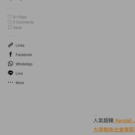
31
Pops
0
Comments
Save
Links
Facebook
WhatsApp
Line
More
人氣超模
Kendall 
大得每晚也會做惡