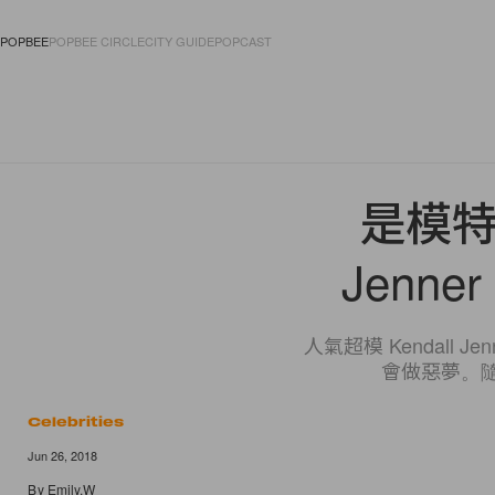
POPBEE
POPBEE CIRCLE
CITY GUIDE
POPCAST
FASHION
ACCES
是模特
Jenn
人氣超模 Kendal
會做惡夢。隨
Celebrities
Jun 26, 2018
By
Emily.W