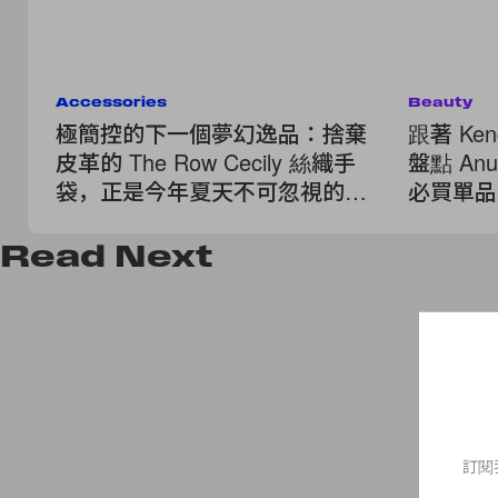
Accessories
Beauty
極簡控的下一個夢幻逸品：捨棄
跟著 Ken
皮革的 The Row Cecily 絲織手
盤點 An
袋，正是今年夏天不可忽視的安
必買單品
靜奢華！
Read
Next
訂閱