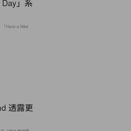
 Day」系
ve a Nike
and 透露更
，早前《復仇者聯盟