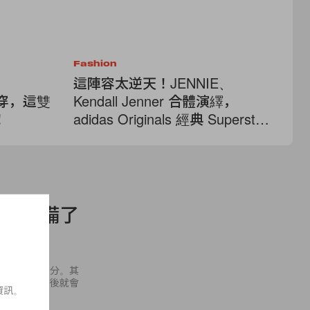
Fashion
Cel
：
這陣容太逆天！JENNIE、
褪
服狂穿，這雙
Kendall Jenner 合體演繹，
公
！
adidas Originals 經典 Superstar
天
不同風格
你們準備了
掉了頭髮這部分。其
境的味道，過後就會
資訊。