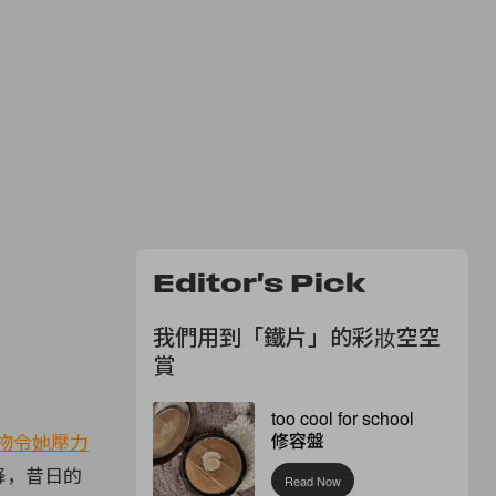
Editor's Pick
我們用到「鐵片」的彩妝空空
賞
too cool for school
修容盤
物令她壓力
驟降，昔日的
Read Now