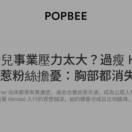
SORIES
BEAUTY
WELLNESS
LIFESTYLE
CELEBRITIES
V
兒事業壓力太大？過瘦 Ken
er 惹粉絲擔憂：胸部都
l Jenner 向來都患有焦慮症，過去也曾經表示過，成為公
著 Kendall 入行的資歷越深，她的體重也成反比地驟降，昔