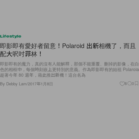
Lifestyle
即影即有愛好者留意！Polaroid 出新相機了，而且
配大呎吋菲林！
即影即有的魔力，真的沒有人能解釋，那個不能重覆、刪掉的影像，在白
色的相框中，每個時刻嵌上更特別的意義。作為即影即有的始祖 Polaroia
趁著今年 80 週年，藉此推出新機！這台名為
By
Debby Lam
/
2017年1月8日
8
0