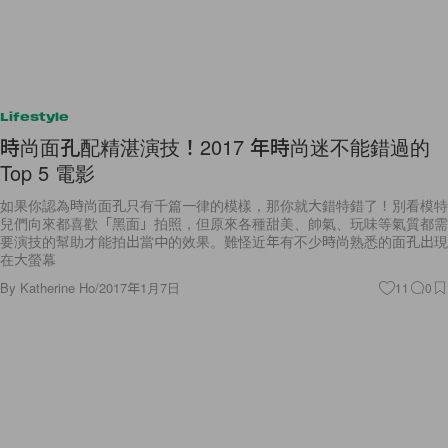
Lifestyle
時尚面孔配精湛演技！2017 年時尚迷不能錯過的
Top 5 電影
如果你認為時尚面孔只有千篇一律的模樣，那你就大錯特錯了！別看模特
兒們向來都喜歡「黑面」拍照，但原來各種甜美、帥氣、玩味等氣質都需
要演技的幫助才能拍出當中的效果。難怪近年有不少時尚熟悉的面孔出現
在大螢幕
By
Katherine Ho
/
2017年1月7日
11
0