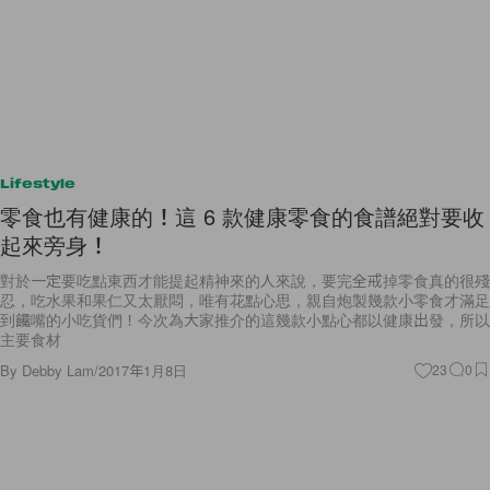
Lifestyle
零食也有健康的！這 6 款健康零食的食譜絕對要收
起來旁身！
對於一定要吃點東西才能提起精神來的人來說，要完全戒掉零食真的很殘
忍，吃水果和果仁又太厭悶，唯有花點心思，親自炮製幾款小零食才滿足
到饞嘴的小吃貨們！今次為大家推介的這幾款小點心都以健康出發，所以
主要食材
By
Debby Lam
/
2017年1月8日
23
0