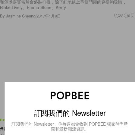
和頒獎嘉賓當然會盛裝打扮，除了紅地毯上爭妍鬥麗的穿搭夠吸睛，
Blake Lively、Emma Stone、Kerry
By
Jasmine Cheung
/
2017年1月9日
22
0
訂閱我們的 Newsletter
Features
訂閱我們的 Newsletter，你每週都會收到 POPBEE 獨家時尚新
#POPBEE 專題：擁有強大內心的女生才是有思想
聞和最新潮流資訊。