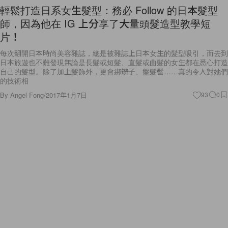
輕鬆打造日系女生髮型：務必 Follow 的日本髮型
師，因為他在 IG 上分享了大量頭髮造型教學短
片！
每次翻開日本時尚美容雜誌，總是被雜誌上日本女生的髮型吸引，而去到
日本旅遊也不難發現無論是長髮或短髮、直髮或曲髮的女生都在悉心打造
自己的髮型。除了加上髮飾外，更會綁辮子、盤髮髻……真的令人對她們
的技術相
By
Angel Fong
/
2017年1月7日
93
0