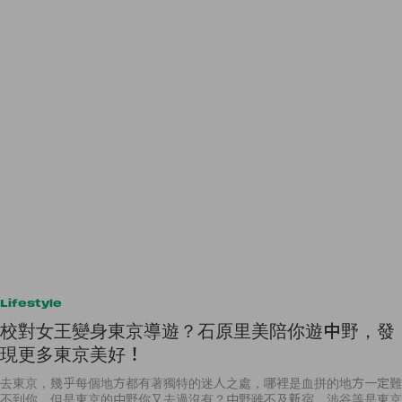
Lifestyle
校對女王變身東京導遊？石原里美陪你遊中野，發
現更多東京美好！
去東京，幾乎每個地方都有著獨特的迷人之處，哪裡是血拼的地方一定難
不到你，但是東京的中野你又去過沒有？中野雖不及新宿、涉谷等是東京