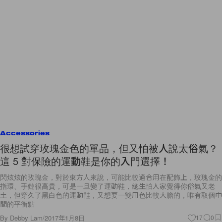
Accessories
很想試穿玫瑰金色的單品，但又怕被人說太俗氣？
這 5 對保險的運動鞋是你的入門選擇！
閃炫炫的玫瑰金，對於東方人來說，可能比較適合用在配飾上，玫瑰金的
指環、手鏈很高貴，可是一旦變了運動鞋，總生怕人家覺得你俗氣又老
土，但穿久了黑白色的運動鞋，又想要一雙用色比較大膽的，唯有取個中
間的平衡點
By
Debby Lam
/
2017年1月8日
17
0