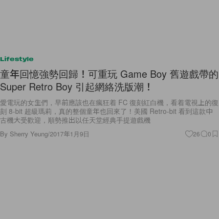
Lifestyle
童年回憶強勢回歸！可重玩 Game Boy 舊遊戲帶的
Super Retro Boy 引起網絡洗版潮！
愛電玩的女生們，早前應該也在瘋狂着 FC 復刻紅白機，看着電視上的復
刻 8-bit 超級瑪莉，真的整個童年也回來了！美國 Retro-bit 看到這款中
古機大受歡迎，順勢推出以任天堂經典手提遊戲機
By
Sherry Yeung
/
2017年1月9日
26
0