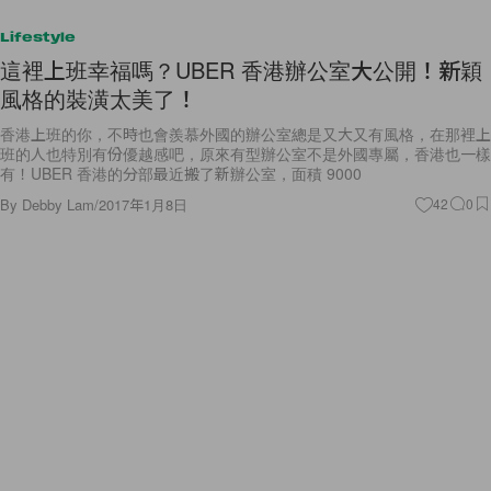
Lifestyle
這裡上班幸福嗎？UBER 香港辦公室大公開！新穎
風格的裝潢太美了！
香港上班的你，不時也會羨慕外國的辦公室總是又大又有風格，在那裡上
班的人也特別有份優越感吧，原來有型辦公室不是外國專屬，香港也一樣
有！UBER 香港的分部最近搬了新辦公室，面積 9000
By
Debby Lam
/
2017年1月8日
42
0