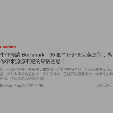
Fashion
牛仔控請 Bookmark：35 個牛仔外套完美造型，為
你帶來源源不絕的穿搭靈感！
無可否認牛仔外套是每個女生衣櫃一定要的時尚單品，皆因它長青而且百
搭，穿好衣服後隨意披上一件牛仔外套，已經可以輕易穿出一種率性的時
尚感。今次就為大家帶來 35
By
Angel Fong
/
2017年1月7日
20
0