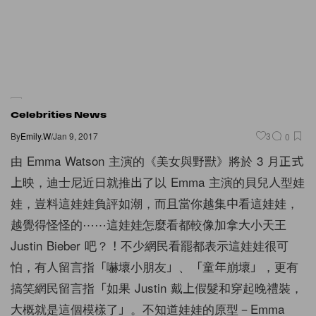
Celebrities News
By
Emily.W
/
Jan 9, 2017
3
0
由 Emma Watson 主演的《美女與野獸》將於 3 月正式
上映，迪士尼近日就推出了以 Emma 主演的貝兒人型娃
娃，豈料這娃娃負評如潮，而且當你越集中看這娃娃，
越覺得怪怪的⋯⋯這娃娃怎麼看都較像加拿大小天王
Justin Bieber 吧？！不少網民看罷都表示這娃娃很可
怕，有人留言指「嚇壞小朋友」、「童年崩壞」，更有
搞笑網民留言指「如果 Justin 戴上假髮和穿起晚禮裝，
大概就是這個模樣了」。不知道娃娃的原型－Emma