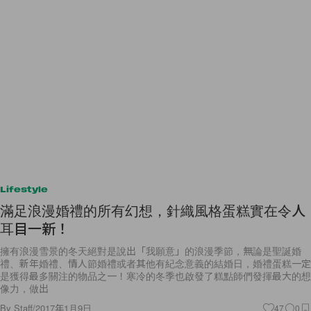
Lifestyle
滿足浪漫婚禮的所有幻想，針織風格蛋糕實在令人
耳目一新！
擁有浪漫雪景的冬天絕對是說出「我願意」的浪漫季節，無論是聖誕婚
禮、新年婚禮、情人節婚禮或者其他有紀念意義的結婚日，婚禮蛋糕一定
是獲得最多關注的物品之一！寒冷的冬季也啟發了糕點師們發揮最大的想
像力，做出
By
Staff
/
2017年1月9日
47
0