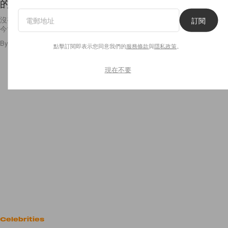
的人！林二汶減肥不是為別人的生活哲學
沒有思想，而只有美麗的外表，只不過是一個沒有靈魂的軀殼。可惜，現
訂閱
今世代的女生似乎不太流行「思考」，只在乎照片的
By
Audrey Tsang
/
2017年1月9日
3
0
點擊訂閱即表示您同意我們的
服務條款
與
隱私政策
。
現在不要
Celebrities