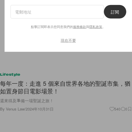
訂閱
點擊訂閱即表示您同意我們的
服務條款
與
隱私政策
。
現在不要
Lifestyle
每年一度：走進 5 個來自世界各地的聖誕市集，猶
如置身節日電影場景！
還來得及準備一場聖誕之旅！
By
Venus Law
/
2024年10月31日
540
0