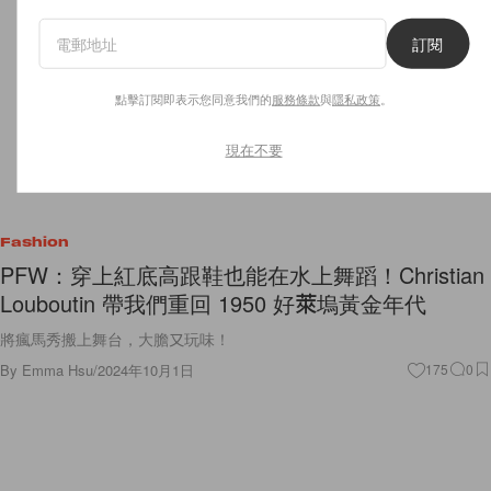
訂閱
點擊訂閱即表示您同意我們的
服務條款
與
隱私政策
。
現在不要
Fashion
PFW：穿上紅底高跟鞋也能在水上舞蹈！Christian
Louboutin 帶我們重回 1950 好萊塢黃金年代
將瘋馬秀搬上舞台，大膽又玩味！
By
Emma Hsu
/
2024年10月1日
175
0