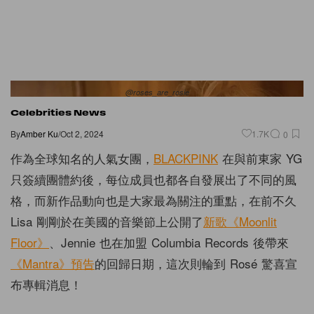
@roses_are_rosie
Celebrities News
By
Amber Ku
/
Oct 2, 2024
1.7K
0
作為全球知名的人氣女團，
BLACKPINK
在與前東家 YG
只簽續團體約後，每位成員也都各自發展出了不同的風
格，而新作品動向也是大家最為關注的重點，在前不久
Lisa 剛剛於在美國的音樂節上公開了
新歌《Moonlit
Floor》
、Jennie 也在加盟 Columbia Records 後帶來
《Mantra》預告
的回歸日期，這次則輪到 Rosé 驚喜宣
布專輯消息！