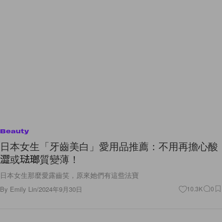
Beauty
日本女生「牙齒美白」愛用品推薦：不用再擔心酸
澀或琺瑯質變薄！
日本女生那麼愛露齒笑，原來她們有這些法寶
By
Emily Lin
/
2024年9月30日
10.3K
0