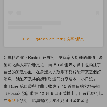
ROSÉ（@roses_are_rosie）分享的貼文
新專輯名稱《Rosie》來自於朋友與家人對她的暱稱，希
望藉此與大家距離更近，而 Rosé 也表示當中也傾注了
自己的無數心血，在身邊人的鼓勵下終於能帶來這個好
消息，她迫不及待的想和歌迷們分享這本「小日記」！
由 Rosé 親自參與作曲，收錄了 12 首曲目的完整專輯
《Rosie》預計將在 12 月 6 日正式推出，目前已經可以
在
網站
上預訂，感興趣的朋友不妨可以多加留意！