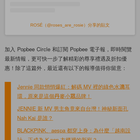
ROSÉ（@roses_are_rosie）分享的貼文
加入 Popbee Circle 和訂閱 Popbee 電子報，即時閱覽
最新情報，更可快一步了解精彩的尊享禮遇及折扣優
惠！除了這篇外，最近還有以下的報導值得你留意：
Jennie 同款悄悄爆紅：解碼 MV 裡的綠色水滴耳
環，原來是這個丹麥小眾品牌！
JENNIE 新 MV 男主角竟來自台灣！神秘新面孔
Nah Kai 是誰？
BLACKPINK、aespa 都穿上身：為什麼「越南設
計」正成為 K-pop 衣櫃裡的新寵？