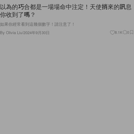
以為的巧合都是一場場命中注定！天使捎來的訊息
你收到了嗎？
如果你經常看到這幾個數字！請注意了！
By
Olivia Liu
/
2024年9月30日
8.1K
0