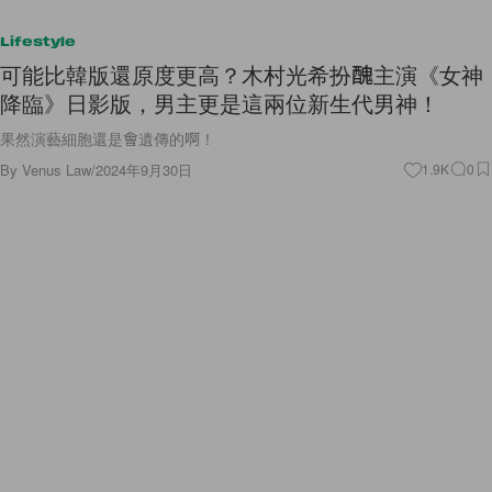
Lifestyle
可能比韓版還原度更高？木村光希扮醜主演《女神
降臨》日影版，男主更是這兩位新生代男神！
果然演藝細胞還是會遺傳的啊！
By
Venus Law
/
2024年9月30日
1.9K
0