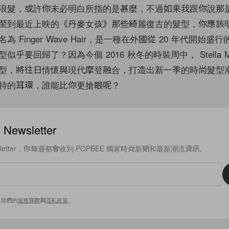
浪髮，或許你未必明白所指的是甚麼，不過如果我跟你說那
至到最近上映的《丹麥女孩》那些綺麗復古的髮型，你應該
 Finger Wave Hair，是一種在外國從 20 年代開始盛
乎要回歸了？因為今個 2016 秋冬的時裝周中， Stella McC
型，將往日情懷與現代摩登融合，打造出新一季的時尚髮型
特的耳環，誰能比你更搶眼呢？
ewsletter
sletter，你每週都會收到 POPBEE 獨家時尚新聞和最新潮流資訊。
意我們的
服務條款
與
隱私政策
。