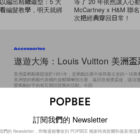
以編出精緻造型：5 大
等了 20 年依然讓人心動：
看編髮教學，明天就綁
McCartney x H&M 
次把經典穿回日常！
Accessories
遨遊大海：Louis Vuitton 美洲
美洲盃帆船賽起源於1851年，是帆船比賽中保存最古老的一項賽
美洲號的帆船代表紐約遊艇俱樂部出賽，贏回首個獎盃後，這項
愛帆船好手的相互聯誼競賽的活動。今回
By
Stacey Chien
/
2016年3月17日
訂閱我們的 Newsletter
我們的 Newsletter，你每週都會收到 POPBEE 獨家時尚新聞和最新潮流