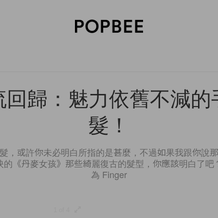
SORIES
BEAUTY
WELLNESS
LIFESTYLE
CELEBRITIES
V
流回歸：魅力依舊不減的
髮！
髮，或許你未必明白所指的是甚麼，不過如果我跟你說
映的《丹麥女孩》那些綺麗復古的髮型，你應該明白了吧
為 Finger
1 of 4