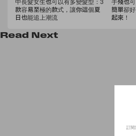
中長髮女生也可以有多變髮型：3
手殘也可
款容易至極的款式，讓你這個夏
簡單卻好
日也能追上潮流
起來！
Read
Next
訂閱