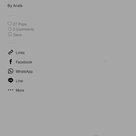
By
Anaïs
27
Pops
0
Comments
Save
Links
Facebook
WhatsApp
Line
More