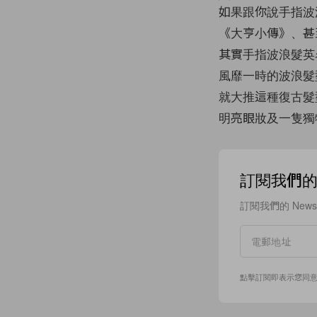
如果跟你說手指波
《大亨小傳》、甚
其實手指波浪髮英名為
風靡一時的波浪髮型似
就大推這種復古髮
明亮眼妝及一隻獨
訂閱我們的 N
訂閱我們的 New
點擊訂閱即表示您同