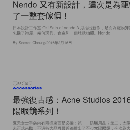
Nendo 又有新設計，這次是為
了一整套傢俱！
日本設計工作室 Oki Sato of nendo 3 月推出新作，是次為
包括了狗屋、幾何玩具、食盒和一個球狀物體。Nendo
By
Season Cheung
/
2016年3月16日
55
0
Accessories
最強復古感：Acne Studios 20
陽眼鏡系列！
夏天女士手袋內有兩樣東西是必備：第一，防曬用品；第二，太
未正式來臨，不過各大品牌最近都推出了不少太陽眼鏡，今次為