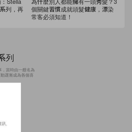
Stella
為什麼別人都能擁有一頭秀髮？3
清
聯名系列，再
個關鍵習慣成就頭髮健康，漂染
狐
常客必須知道！
做
盃系列
事，當時由一艘名為
運動逐漸成為各個喜
資訊。