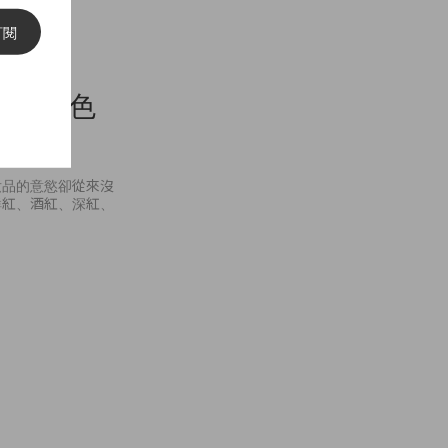
訂閱
的粉紅色
妝品的意慾卻從來沒
鮮紅、酒紅、深紅、