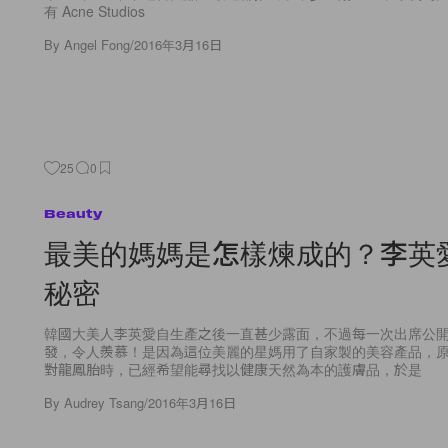
有 Acne Studios
By
Angel Fong
/
2016年3月16日
25
0
Beauty
最美的媽媽是怎樣煉成的？李英
秘密
韓國大美人李英愛自生產之後一直甚少露面，不過每一次出席公
發，令人羨慕！是因為這位美麗的星媽用了自家製的美容產品，
對龍鳳胎時，已經希望能尋找以健康天然為本的護膚品，於是
By
Audrey Tsang
/
2016年3月16日