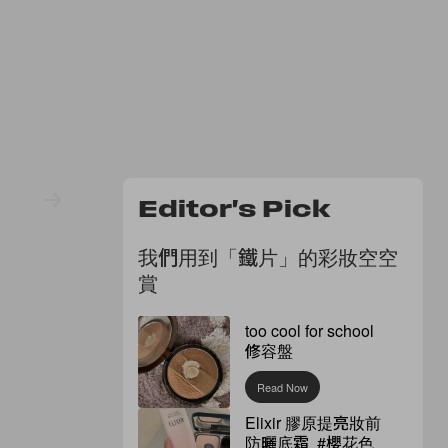
Editor's Pick
我們用到「鐵片」的彩妝空空
賞
too cool for school
修容盤
Read Now
Elixir 膠原提亮妝前
防曬底霜 #櫻花色