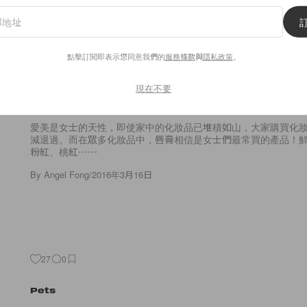
19
0
Beauty
點擊訂閱即表示您同意我們的
服務條款
與
隱私政策
。
嬌嫩迷人的粉紅！9 支女生必備
現在不要
唇膏！
愛美是女士的天性，即使家中的化妝品已堆積如山，大家購買化
減退過。而在眾多化妝品中，唇膏相信是女士們最常買的產品！
粉紅、桃紅⋯⋯
By
Angel Fong
/
2016年3月16日
27
0
Pets