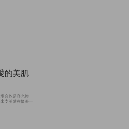
愛的美肌
開場合也是容光煥
原來李英愛在懷著一