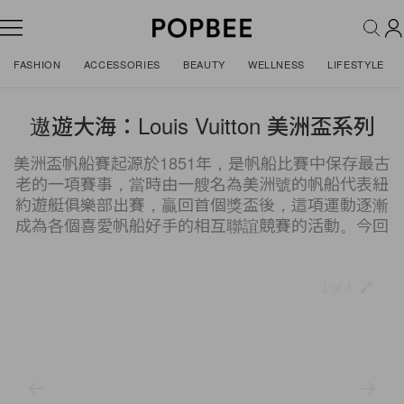
FASHION
ACCESSORIES
BEAUTY
WELLNESS
LIFESTYLE
遨遊大海：Louis Vuitton 美洲盃系列
美洲盃帆船賽起源於1851年，是帆船比賽中保存最古
老的一項賽事，當時由一艘名為美洲號的帆船代表紐
約遊艇俱樂部出賽，贏回首個獎盃後，這項運動逐漸
成為各個喜愛帆船好手的相互聯誼競賽的活動。今回
1 of 4