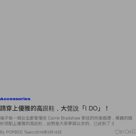
Accessories
請穿上優雅的高跟鞋，大聲說「I DO」！
幾乎每一個女生都會憧憬 Carrie Bradshaw 那樣的完美婚禮，華麗的婚
紗搭配上優雅的高跟鞋，絕對是大家夢寐以求的。已經到了 3
By
POPBEE Team
/
2016年3月16日
21
0