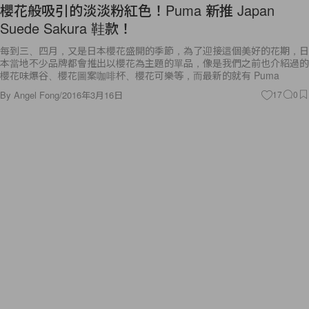
櫻花般吸引的淡淡粉紅色！Puma 新推 Japan
Suede Sakura 鞋款！
每到三、四月，又是日本櫻花盛開的季節，為了迎接這個美好的花期，日
本當地不少品牌都會推出以櫻花為主題的單品，像是我們之前也介紹過的
櫻花味爆谷、櫻花圖案咖啡杯、櫻花可樂等，而最新的就有 Puma
By
Angel Fong
/
2016年3月16日
17
0