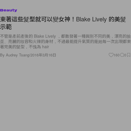
Beauty
束著這些髮型就可以變女神！Blake Lively 的美髮
示範
不管是產前產後的 Blake Lively ，都散發著一種與別不同的美，漂亮的臉
蛋、亮麗的妝容和火辣的身材，不過最能提升氣質的是她每一次出現都束
著完美的髮型，不愧為 hair
By
Audrey Tsang
/
2016年3月16日
160
0