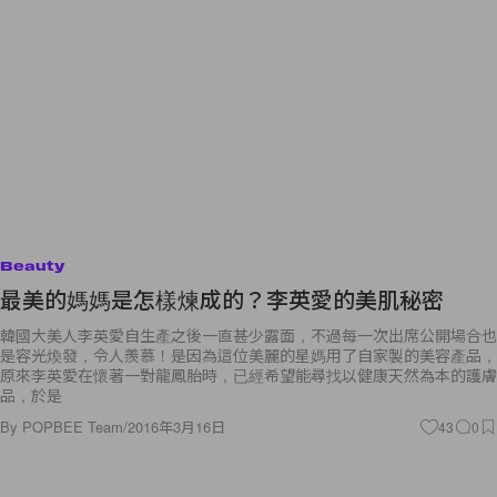
Beauty
最美的媽媽是怎樣煉成的？李英愛的美肌秘密
韓國大美人李英愛自生產之後一直甚少露面，不過每一次出席公開場合也
是容光煥發，令人羨慕！是因為這位美麗的星媽用了自家製的美容產品，
原來李英愛在懷著一對龍鳳胎時，已經希望能尋找以健康天然為本的護膚
品，於是
By
POPBEE Team
/
2016年3月16日
43
0