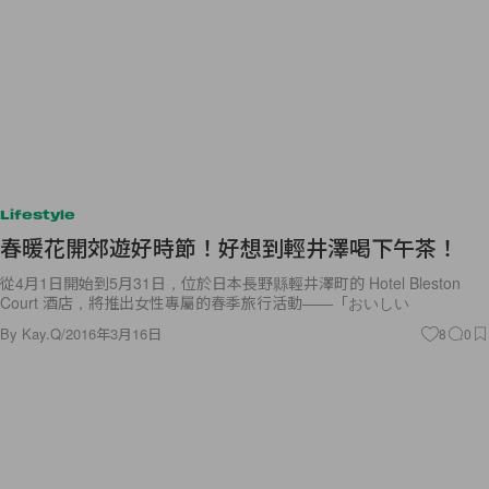
Lifestyle
春暖花開郊遊好時節！好想到輕井澤喝下午茶！
從4月1日開始到5月31日，位於日本長野縣輕井澤町的 Hotel Bleston
Court 酒店，將推出女性專屬的春季旅行活動——「おいしい
By
Kay.Q
/
2016年3月16日
8
0