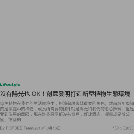
Lifestyle
沒有陽光也 OK！創意發明打造新型植物生態環境
綠色植物在我們的生活環境中，扮演著越來越重要的角色。然而眾所周知
的是家庭中的植物，成長所需要的條件就是陽光和我們的悉心照料。但是
受到住房的局限，現在許多房屋都沒有窗戶，好比酒店、餐廳或是辦公
室。德國的
By
POPBEE Team
/
2016年3月16日
15
0