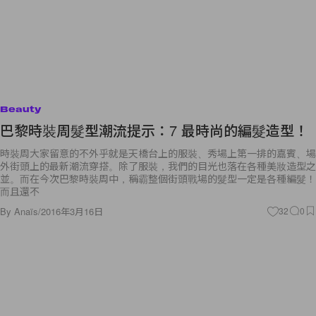
Beauty
巴黎時裝周髮型潮流提示：7 最時尚的編髮造型！
時裝周大家留意的不外乎就是天橋台上的服裝、秀場上第一排的嘉賓、場
外街頭上的最新潮流穿搭。除了服裝，我們的目光也落在各種美妝造型之
並。而在今次巴黎時裝周中，稱霸整個街頭戰場的髮型一定是各種編髮！
而且還不
By
Anaïs
/
2016年3月16日
32
0