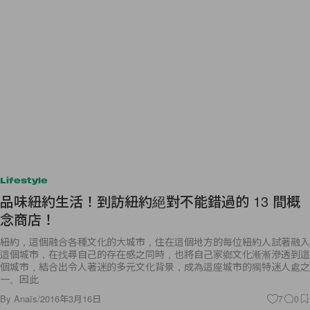
Lifestyle
品味紐約生活！到訪紐約絕對不能錯過的 13 間概
念商店！
紐約，這個融合各種文化的大城市，住在這個地方的每位紐約人試著融入
這個城市，在找尋自己的存在感之同時，也將自己家鄉文化漸漸滲透到這
個城市，結合出令人著迷的多元文化背景，成為這座城市的獨特迷人處之
一。因此
By
Anaïs
/
2016年3月16日
7
0