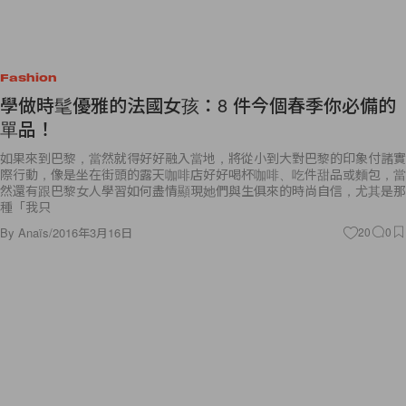
Fashion
學做時髦優雅的法國女孩：8 件今個春季你必備的
單品！
如果來到巴黎，當然就得好好融入當地，將從小到大對巴黎的印象付諸實
際行動，像是坐在街頭的露天咖啡店好好喝杯咖啡、吃件甜品或麵包，當
然還有跟巴黎女人學習如何盡情顯現她們與生俱來的時尚自信，尤其是那
種「我只
By
Anaïs
/
2016年3月16日
20
0