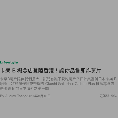
Lifestyle
卡樂 B 概念店登陸香港！讓你品嘗即炸薯片
卡樂B薯片陪伴我們長大！試問有誰不愛吃薯片？四洲集團與日本卡樂 B
聯乘，將於灣仔利東街開設 Okashi Galleria x Calbee Plus 概念零食店，
是卡樂 B 於日本海外之第一間
By
Audrey Tsang
/
2016年3月16日
55
0