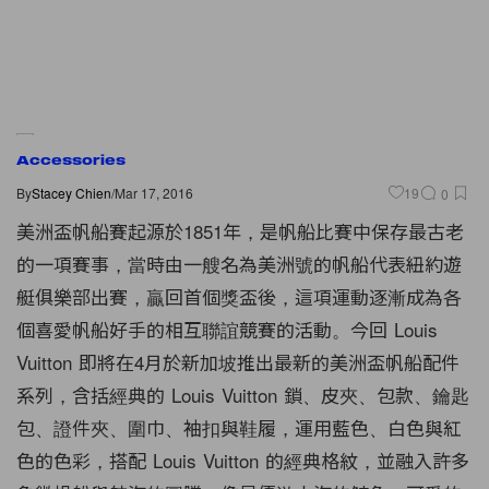
Accessories
By
Stacey Chien
/
Mar 17, 2016
19
0
美洲盃帆船賽起源於1851年，是帆船比賽中保存最古老
的一項賽事，當時由一艘名為美洲號的帆船代表紐約遊
艇俱樂部出賽，贏回首個獎盃後，這項運動逐漸成為各
個喜愛帆船好手的相互聯誼競賽的活動。今回 Louis
Vuitton 即將在4月於新加坡推出最新的美洲盃帆船配件
系列，含括經典的 Louis Vuitton 鎖、皮夾、包款、鑰匙
包、證件夾、圍巾、袖扣與鞋履，運用藍色、白色與紅
色的色彩，搭配 Louis Vuitton 的經典格紋，並融入許多