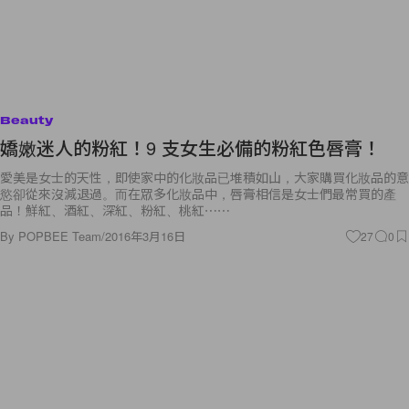
Beauty
嬌嫩迷人的粉紅！9 支女生必備的粉紅色唇膏！
愛美是女士的天性，即使家中的化妝品已堆積如山，大家購買化妝品的意
慾卻從來沒減退過。而在眾多化妝品中，唇膏相信是女士們最常買的產
品！鮮紅、酒紅、深紅、粉紅、桃紅⋯⋯
By
POPBEE Team
/
2016年3月16日
27
0