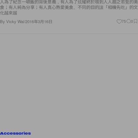
人為了紀念一頓飯的背後意義，有人為了炫耀終於嚐到人人趨之若鶩的美
食；有人純為分享；有人真心熱愛美食。不同的目的讓「相機先吃」的文
化越來越
By
Vicky Wai
/
2016年3月16日
75
0
Accessories