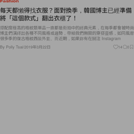
Fashion
每天都懶得找衣服？面對換季，韓國博主已經準備
將「這個款式」翻出衣櫃了！
搭配度極高的格紋類單品一直都是街拍中的經典元素，在每季都會被時尚
博主們演繹出各種不同風格或趨勢，帶給我們無限的穿搭靈感，如同風靡
很多季的復古格紋西裝外套。而近期，如果妳有在關注 Instagram
By
Polly Tsai
/
2019年3月22日
14
0