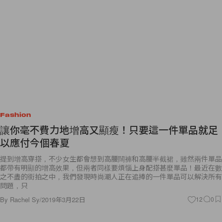
Fashion
讓你毫不費力地增高又顯瘦！只要這一件單品就足
以應付今個春夏
提到增高穿搭，不少女生都會想到高腰闊褲和高腰半截裙，雖然兩件單品
都帶有明顯的增高效果，但兩者同樣要煩惱上身配搭甚麼單品！最近在數
之不盡的街拍之中，我們發現時尚潮人正在追捧的一件單品可以解決所有
問題，只
By
Rachel Sy
/
2019年3月22日
12
0