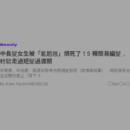
Beauty
中長髮女生被「尷尬翹」煩死了！5 種簡易編髮，
輕鬆走過短髮過渡期
宋慧喬、朴信惠、就連宋智孝也把頭髮剪短（詳情看這裏），相信很多女
生近期也愛上「耳下 3
By
Katie Yip
/
2019年3月21日
580
0