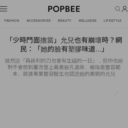
FASHION
ACCESSORIES
BEAUTY
WELLNESS
LIFESTYLE
「少時門面擔當」允兒也有崩壞時？網
民：「她的臉有塑膠味道...」
雖然說「再鋒利的刀也會有生鏽的一日」，但你也絕
對不會想到屢次登上最美臉孔選舉、被指是整容範
本、就連專業整容醫生也認證她的美貌的允兒