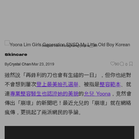
Images from Instagram@yoona__lim
Skincare
By
Crystal Chan
/
Mar 23, 2019
90
0
雖然說「再鋒利的刀也會有生鏽的一日」，但你也絕對
不會想到屢次
登上最美臉孔選舉
、被指是
整容範本
、就
連
專業整容醫生也認證她的美貌
的
允兒 Yoona
，竟然會
傳出「崩壞」的新聞吧！最近允兒的「崩壞」就在網絡
瘋傳，更挑起了兩派網民的爭論。