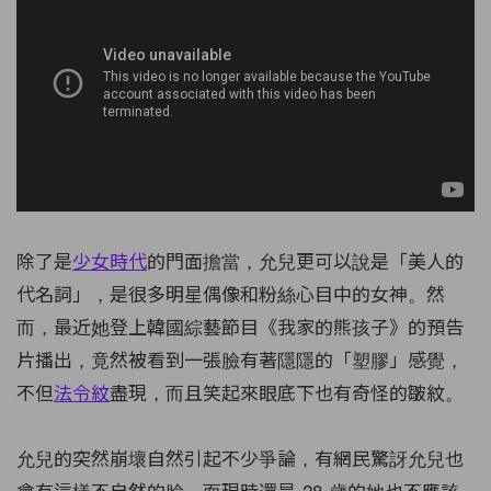
除了是
少女時代
的門面擔當，允兒更可以說是「美人的
代名詞」，是很多明星偶像和粉絲心目中的女神。然
而，最近她登上韓國綜藝節目《我家的熊孩子》的預告
片播出，竟然被看到一張臉有著隱隱的「塑膠」感覺，
不但
法令紋
盡現，而且笑起來眼底下也有奇怪的皺紋。
允兒的突然崩壞自然引起不少爭論，有網民驚訝允兒也
會有這樣不自然的臉，而現時還是 28 歲的她也不應該