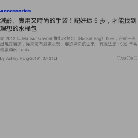
Accessories
減齡、實用又時尚的手袋！記好這 5 步，才能找到
理想的水桶包
從 2012 年 Mansur Gavriel 推出水桶包（Bucket Bag）以來，它就一直
出現在街頭，從來沒有減退之勢。要追溯它的由來，有說法是 1932 年香
檳廠商託 Louis
By
Ashley Pang
/
2019年3月21日
60
0