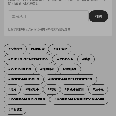
聞和最新潮流資訊。
訂閱
點擊訂閱即表示您同意我們的
服務條款
與
隱私政策
。
少女時代
SNSD
K-POP
GIRLS GENERATION
YOONA
皺紋
WRINKLES
韓國明星
韓國偶像
KOREAN IDOLS
KOREAN CELEBRITIES
允兒
韓國歌手
潤娥
韓國綜藝節目
法令紋
KOREAN SINGERS
KOREAN VARIETY SHOW
門面擔當