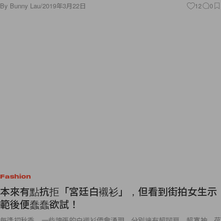
By
Bunny Lau
/
2019年3月22日
12
0
Fashion
本來有點抗拒「宮廷白襯衫」，但看到街拍女生示
範後便蠢蠢欲試！
每逢初秋季，一些誇張的白襯衫便會湧現，分別擁有超闊肩、超寬袖、荷