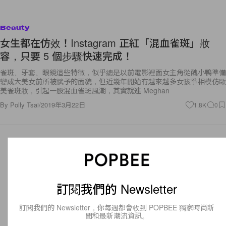
Beauty
女生都在仿效！Instagram 正紅「混血雀斑」妝
容，只要 5 個步驟快速完成！
雀斑、牙套、眼鏡這些特徵，似乎總是以前電影裡面女主角從醜小鴨準備
變成大美女前所被賦予的面貌，但近幾年開始有越來越多女孩爭相模仿歐
美雀斑妝，引起一股混血雀斑風潮，其實就連 Meghan
By
Polly Tsai
/
2019年3月22日
1.8K
0
訂閱我們的 Newsletter
訂閱我們的 Newsletter，你每週都會收到 POPBEE 獨家時尚新
聞和最新潮流資訊。