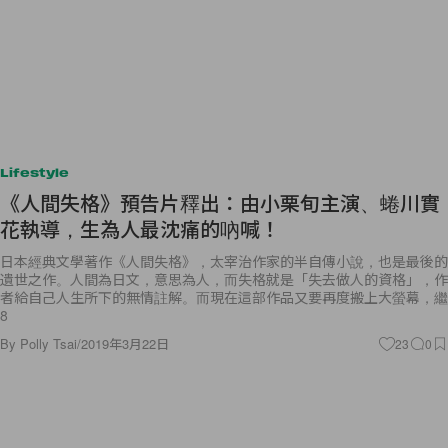
Lifestyle
《人間失格》預告片釋出：由小栗旬主演、蜷川實
花執導，生為人最沈痛的吶喊！
日本經典文學著作《人間失格》，太宰治作家的半自傳小說，也是最後的
遺世之作。人間為日文，意思為人，而失格就是「失去做人的資格」，作
者給自己人生所下的無情註解。而現在這部作品又要再度搬上大螢幕，繼
8
By
Polly Tsai
/
2019年3月22日
23
0