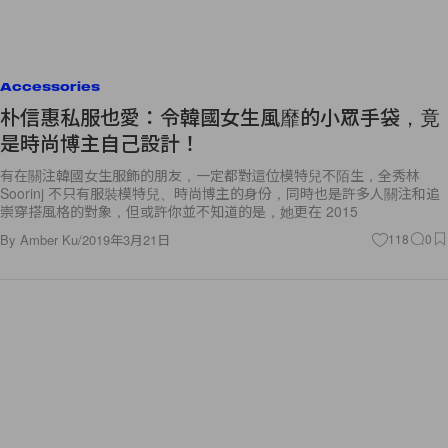
Accessories
朴信惠私服也愛：令韓國女生風靡的小眾手袋，竟
是時尚博主自己設計！
有在關注韓國女生服飾的朋友，一定都對這位模特兒不陌生，全秀林
Soorinj 不只有服裝模特兒、時尚博主的身份，同時也是許多人關注和追
崇穿搭風格的對象，但或許你並不知道的是，她更在 2015
By
Amber Ku
/
2019年3月21日
118
0