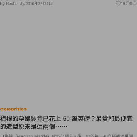
By
Rachel Sy
/
2019年3月21日
19
0
Celebrities
梅根的孕婦裝竟已花上 50 萬英磅？最貴和最便宜
的造型原來是這兩個⋯⋯
自梅根（Meghan Markle）成為公爵夫人後，她的每一套穿搭都備受關