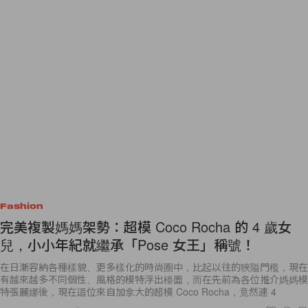
Fashion
完美複製媽媽架勢：超模 Coco Rocha 的 4 歲女
兒，小小年紀就繼承「Pose 女王」稱號！
在日漸容納各種樣貌、更多樣化的時尚圈中，比起以往的狹隘門檻，現在
有越來越多不同個性、風格的模特浮出檯面，而在先前為各位推介媽媽模
特張麗娜後，現在這位來自加拿大的超模 Coco Rocha，竟然連 4