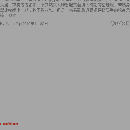
葉邊、束胸等等細節，不其然讓人聯想起文藝復興時期的宮廷服，若然身
型比較嬌小一點，也不敢恭維。但是，當看到最近很多穿搭高手的親身示
範，發覺
By
Katie Yip
/
2019年3月22日
15
0
Fashion