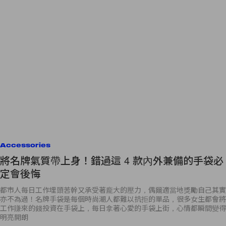
Accessories
將名牌氣質帶上身！錯過這 4 款內外兼備的手袋必
定會後悔
都市人每日工作埋頭苦幹又承受著龐大的壓力，偶爾適當地獎勵自己其實
亦不為過！名牌手袋是每個時尚潮人都難以抗拒的單品，很多女生都會將
工作賺來的錢投資在手袋上，每日拿著心愛的手袋上街，心情都瞬間變得
明亮開朗