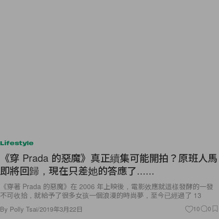
Lifestyle
《穿 Prada 的惡魔》真正續集可能開拍？原班人馬
即將回歸，現在只差她的答應了......
《穿著 Prada 的惡魔》在 2006 年上映後，電影效應就這樣發酵的一發
不可收拾，就給予了很多女孩一個浪漫的時尚夢，至今已經過了 13
By
Polly Tsai
/
2019年3月22日
10
0