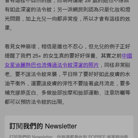
有如此深邃的法令紋；另一派網民則認為只是化妝和燈
光問題，加上允兒一向都非常瘦，所以才會有這樣的效
果。
看見女神崩壞，相信是誰也不忍心，但允兒的例子正好
提醒了我們 25+ 的女生真的要好好保養。其實之前
中國
女星迪麗熱巴也流傳過法令紋深邃的照片
，同樣非常顯
老。要不讓法令紋來襲，平日除了要好好如此皮膚的水
油平衡外，還要讓皮膚的彈性不要隨著歲月流走，要多
補充膠原蛋白、多做臉部按摩和臉部運動、注意防曬等
都可以預防法令紋的出現。
訂閱我們的 Newsletter
訂閱我們的 Newsletter，你每週都會收到 POPBEE 獨家時尚新