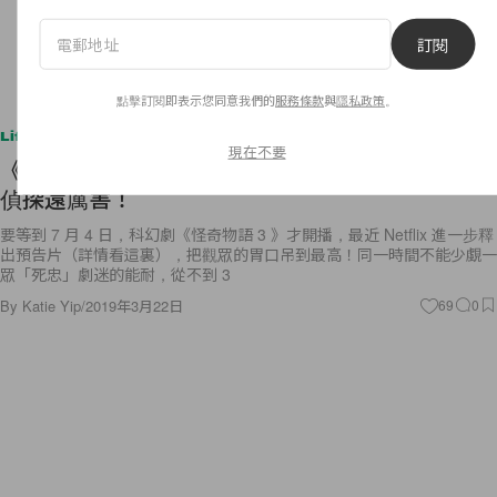
訂閱
點擊訂閱即表示您同意我們的
服務條款
與
隱私政策
。
Lifestyle
現在不要
《怪奇物語 3 》預告被忠粉揭藏 5 大秘密，分析比
偵探還厲害！
要等到 7 月 4 日，科幻劇《怪奇物語 3 》才開播，最近 Netflix 進一步釋
出預告片（詳情看這裏），把觀眾的胃口吊到最高！同一時間不能少覷一
眾「死忠」劇迷的能耐，從不到 3
By
Katie Yip
/
2019年3月22日
69
0