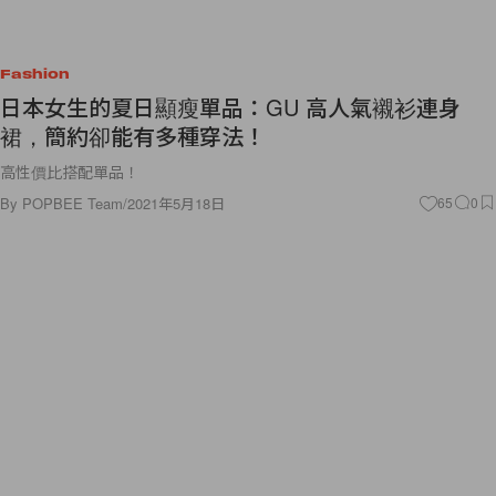
Fashion
日本女生的夏日顯瘦單品：GU 高人氣襯衫連身
裙，簡約卻能有多種穿法！
高性價比搭配單品！
By
POPBEE Team
/
2021年5月18日
65
0