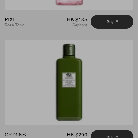
PIXI
HK $135
Buy
Rose Tonic
Sephora
ORIGINS
HK $290
Buy