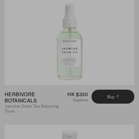
HERBIVORE
HK $330
Buy
BOTANICALS
Sephora
Jasmine Green Tea Balancing
Toner