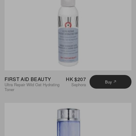
FIRST AID BEAUTY
HK $207
Buy
Ultra Repair Wild Oat Hydrating
Sephora
Toner