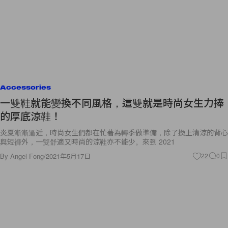
Accessories
一雙鞋就能變換不同風格，這雙就是時尚女生力捧
的厚底涼鞋！
炎夏漸漸逼近，時尚女生們都在忙著為轉季做準備，除了換上清涼的背心
與短褲外，一雙舒適又時尚的涼鞋亦不能少。來到 2021
By
Angel Fong
/
2021年5月17日
22
0