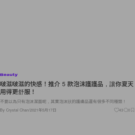
Beauty
啵滋啵滋的快感！推介 5 款泡沫護護品，讓你夏天
用得更舒服！
不要以為只有泡沫潔面呢，其實泡沫狀的護膚品還有很多不同種類！
By
Crystal Chan
/
2021年5月17日
43
0