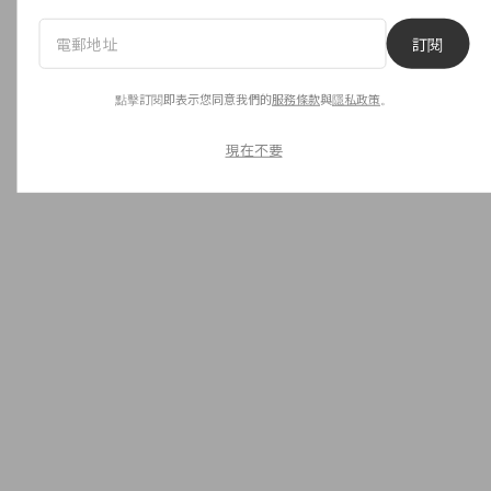
Beauty
Beauty
效果比面膜更好？ 升級版濕敷
越補越糟
訂閱
化妝水、韓國引起話題的「三
題，靠 3
日濕敷法」超神奇
感！
點擊訂閱即表示您同意我們的
服務條款
與
隱私政策
。
Read
Next
現在不要