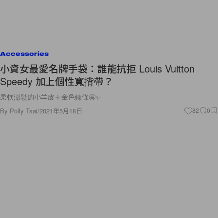
Accessories
小資女最愛名牌手袋：誰能抗拒 Louis Vuitton
Speedy 加上個性寬揹帶？
柔軟澎鬆的小羊皮＋金色鍊條🤩✨
By
Polly Tsai
/
2021年5月18日
82
0