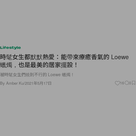
Lifestyle
時髦女生都默默熱愛：能帶來療癒香氣的 Loewe
蠟燭，也是最美的居家擺設！
被時髦女生們燒到不行的 Loewe 蠟燭！
By
Amber Ku
/
2021年5月17日
16
0