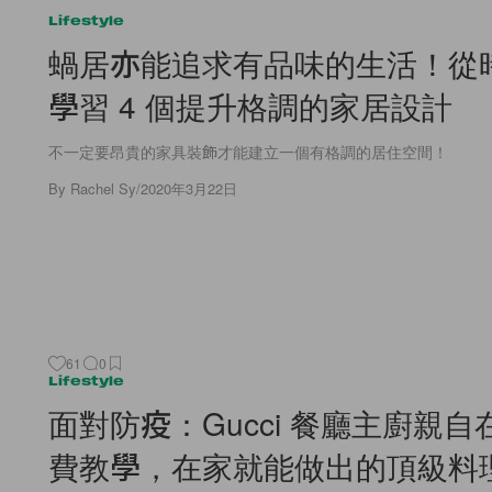
Lifestyle
蝸居亦能追求有品味的生活！從
學習 4 個提升格調的家居設計
不一定要昂貴的家具裝飾才能建立一個有格調的居住空間！
By
Rachel Sy
/
2020年3月22日
61
0
Lifestyle
面對防疫：Gucci 餐廳主廚親
費教學，在家就能做出的頂級料