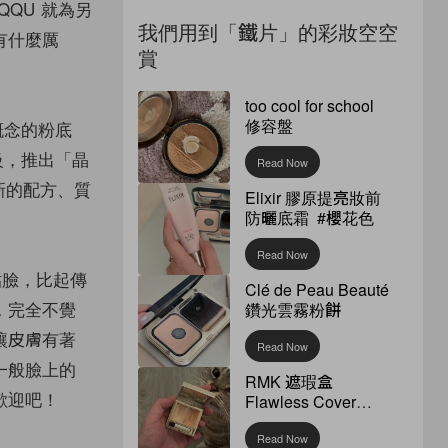
QU 就為另
我們用到「鐵片」的彩妝空空
有什麼厲
賞
too cool for school
修容盤
概念的粉底
級，推出「晶
Read Now
以全新的配方、質
Elixir 膠原提亮妝前
防曬底霜 #櫻花色
Read Now
貼臉，比起傳
Clé de Peau Beauté
，完全不覺
鑽光雲霧粉餅
讓皮膚有著
Read Now
一般臉上的
RMK 遮瑕盒
歡迎吧！
Flawless Cover
Concealer
Read Now