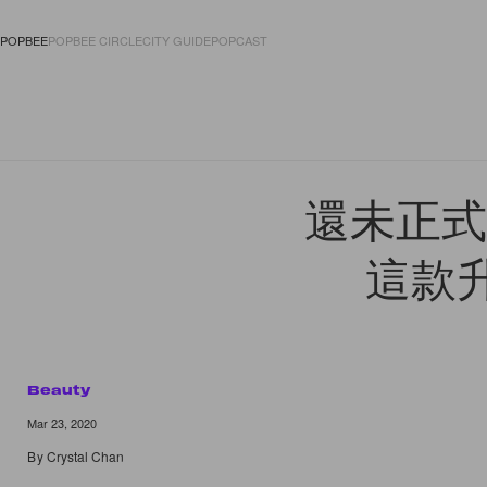
POPBEE
POPBEE CIRCLE
CITY GUIDE
POPCAST
FASHION
ACCES
還未正式
這款
Beauty
Mar 23, 2020
By
Crystal Chan