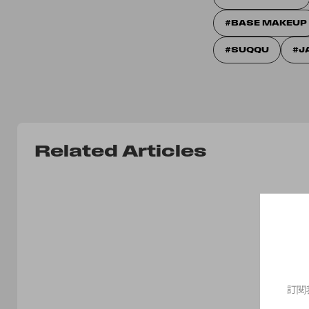
BASE MAKEUP
SUQQU
J
Related Articles
訂閱