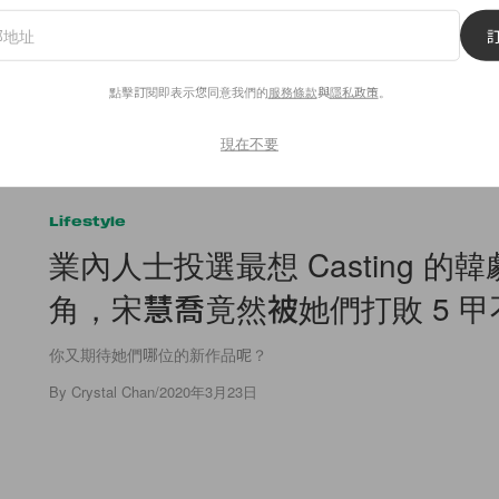
Beauty
行的「免膠水假睫毛」
向泰國女神鄺玲玲偷師：
推：到底使用時有什麼
風混血妝容重點筆記下
點擊訂閱即表示您同意我們的
服務條款
與
隱私政策
。
深邃輪廓
現在不要
Lifestyle
業內人士投選最想 Casting 的
角，宋慧喬竟然被她們打敗 5 
你又期待她們哪位的新作品呢？
By
Crystal Chan
/
2020年3月23日