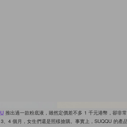
Images from Instagram@ellymuk
QU
推出過一款粉底液，雖然定價差不多 1 千元港幣，卻非
3、4 個月，女生們還是照樣搶購。事實上，SUQQU 的產