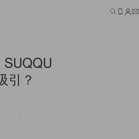
IDEO
CAMPAIGN
SUQQU
吸引？