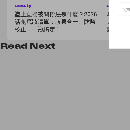
Beauty
Beauty
塗上直接被問粉底是什麼？2026
時下最流
話題底妝清單：妝養合一、防曬
人人都在
校正，一瓶搞定！
該注意？
Read
Next