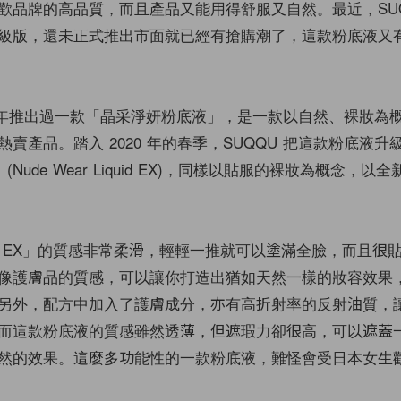
歡品牌的高品質，而且產品又能用得舒服又自然。最近，SUQ
級版，還未正式推出市面就已經有搶購潮了，這款粉底液又
018 年推出過一款「晶采淨妍粉底液」，是一款以自然、裸妝為
賣產品。踏入 2020 年的春季，SUQQU 把這款粉底液升
(Nude Wear Liquid EX)，同樣以貼服的裸妝為概念，
 EX」的質感非常柔滑，輕輕一推就可以塗滿全臉，而且很
像護膚品的質感，可以讓你打造出猶如天然一樣的妝容效果
另外，配方中加入了護膚成分，亦有高折射率的反射油質，
而這款粉底液的質感雖然透薄，但遮瑕力卻很高，可以遮蓋
然的效果。這麼多功能性的一款粉底液，難怪會受日本女生