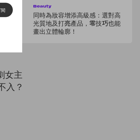
Beauty
Be
訂閱
3 個泰
同時為妝容增添高級感：選對高
Sa
來，打造
光質地及打亮產品，零技巧也能
H
畫出立體輪廓！
撲
韓劇女主
甲不入？