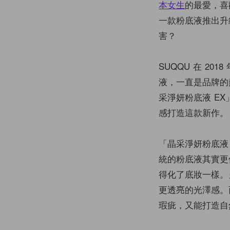
本女生
的最愛，喜
一款粉底液推出升
害？
SUQQU 在 2
液，一直是品牌的熱
采淨妍粉底液 EX」
感打造這款新作。
「晶采淨妍粉底液
統的粉底液其實更
得化了底妝一樣。
更透亮的光澤感。
瑕疵，又能打造自