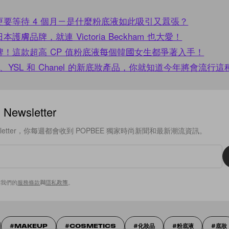
要等待 4 個月－是什麼粉底液如此吸引又囂張？
膚品牌，就連 Victoria Beckham 也大愛！
！這款超高 CP 值粉底液每個韓國女生都爭著入手！
ord、YSL 和 Chanel 的新底妝產品，你就知道今年將會流行
ewsletter
sletter，你每週都會收到 POPBEE 獨家時尚新聞和最新潮流資訊。
意我們的
服務條款
與
隱私政策
。
MAKEUP
COSMETICS
化妝品
粉底液
底妝