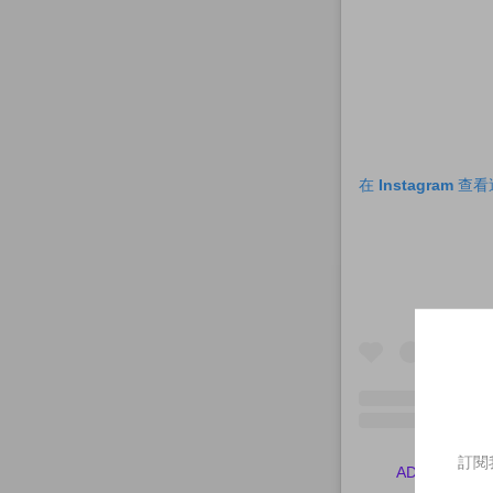
在 Instagram 
訂閱
ADDICTION