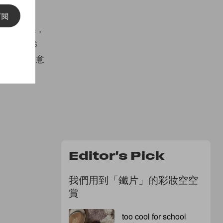
訂閱
「原石」為靈感，
選擇以 6
影都可以隨意
Editor's Pick
我們用到「鐵片」的彩妝空空
賞
too cool for school