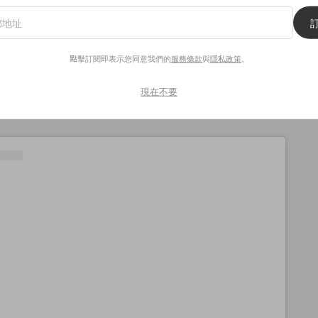
olished Gem」系列，Addiction 選擇以未經打磨拋光的
點擊訂閱即表示您同意我們的
服務條款
與
隱私政策
。
想像與未琢磨的寶石一樣，蘊藏著永久留藏的高雅質感，當中
寶石、8 月翠綠橄欖石等夏季的誕生石作為色彩靈感，每款眼
現在不要
是外型就已經讓不少女生心動！