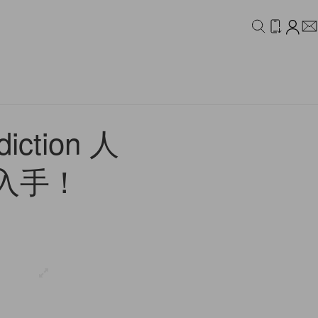
IDEO
CAMPAIGN
tion 人
入手！