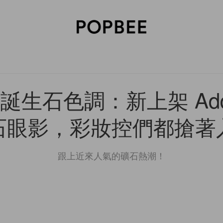
SORIES
BEAUTY
WELLNESS
LIFESTYLE
CELEBRITIES
V
生石色調：新上架 Addic
石眼影，彩妝控們都搶著
跟上近來人氣的礦石熱潮！