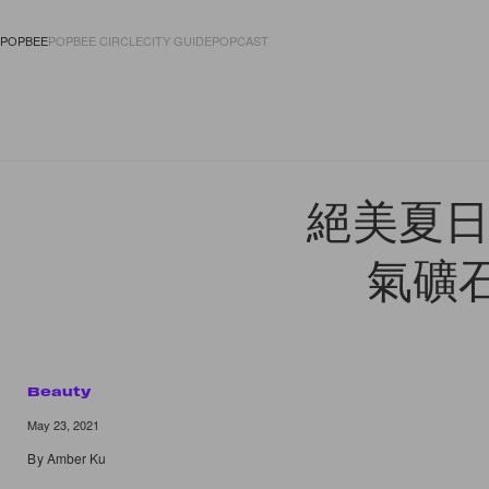
POPBEE
POPBEE CIRCLE
CITY GUIDE
POPCAST
FASHION
ACCES
絕美夏日誕
氣礦
Beauty
May 23, 2021
By
Amber Ku