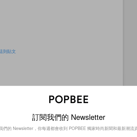
查看這則貼文
訂閱我們的 Newsletter
我們的 Newsletter，你每週都會收到 POPBEE 獨家時尚新聞和最新潮流
 アディクション（@addictionbeauty_official）分享的貼文