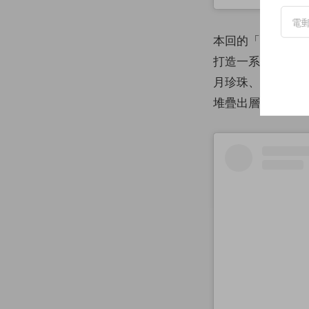
本回的「The Unp
打造一系列彩妝，
月珍珠、7 月紅
堆疊出層次感，光