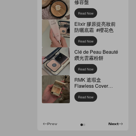
修容盤
Read Now
Elixir 膠原提亮妝前
防曬底霜 #櫻花色
Read Now
Clé de Peau Beauté
鑽光雲霧粉餅
Read Now
RMK 遮瑕盒
Flawless Cover
Concealer
Read Now
Prev
Next