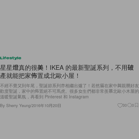
Lifestyle
星星燈真的很美！IKEA 的最新聖誕系列，不用破
產就能把家佈置成北歐小屋！
不經不覺又到年尾，聖誕節系列亦相繼出爐了！若然留在家中與親朋好友
歡度聖誕，家中的佈置絕不可馬虎。很多女生們都非常羨慕北歐小木屋的
溫暖聖誕氣氛，再看到 Pinterest 和 Instagram
By
Sherry Yeung
/
2016年10月20日
30
0