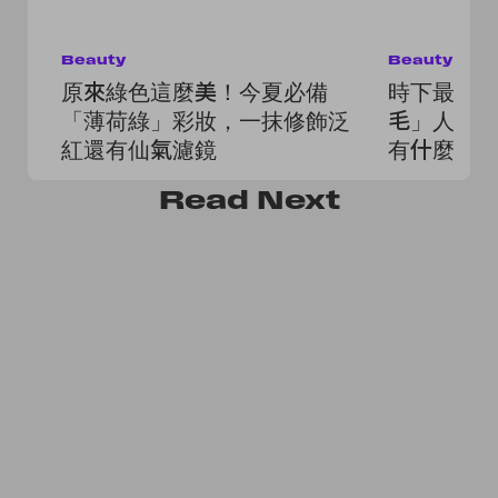
Beauty
Beauty
原來綠色這麼美！今夏必備
時下最流
「薄荷綠」彩妝，一抹修飾泛
毛」人人
紅還有仙氣濾鏡
有什麼該
Read
Next