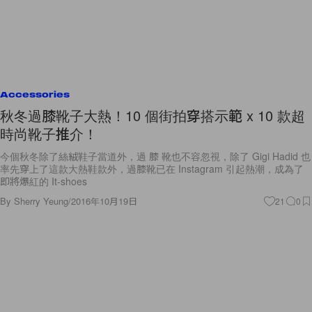
Accessories
秋冬過膝靴子大熱！10 個街拍穿搭示範 x 10 款超
時尚靴子推介！
今個秋冬除了絲絨鞋子當道外，過 膝 靴也不容忽視，除了 Gigi Hadid 也
率先穿上了這款大熱鞋款外，過膝靴已在 Instagram 引起熱潮，成為了
即將爆紅的 It-shoes
By
Sherry Yeung
/
2016年10月19日
21
0