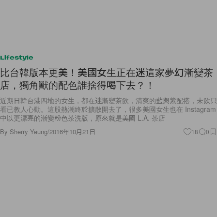
Lifestyle
比台韓版本更美！美國女生正在迷這家夢幻漸變茶
店，獨角獸的配色誰捨得喝下去？！
近期日韓台港四地的女生，都在迷漸變茶飲，清爽的藍與紫配搭，未飲只
看已教人心動。這股熱潮終於擴散開去了，很多美國女生也在 Instagram
中以更漂亮的漸變粉色茶洗版，原來就是美國 L.A. 茶店
By
Sherry Yeung
/
2016年10月21日
18
0