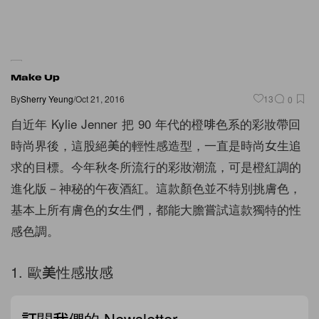
Make Up
By
Sherry Yeung
/
Oct 21, 2016
13
0
自近年 Kylie Jenner 把 90 年代的橙啡色系的彩妝帶回
時尚界後，這股絕美的輕性感造型，一直是時尚女生追
求的目標。今年秋冬所流行的彩妝潮流，可是橙紅調的
進化版－神秘的午夜酒紅。這款顏色並不特別挑膚色，
基本上所有膚色的女生們，都能大膽嘗試這款獨特的性
感色調。
1. 歐美性感妝感
訂閱我們的 Newsletter