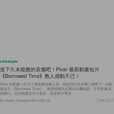
Lifestyle
放下久未能癒的哀傷吧！Pixar 最新動畫短片
《Borrowed Time》教人感動不已！
Pixar 的動畫一向予人童真與快樂之感，但他們近日在網上發佈了一部動
畫短片 《Borrowed Time》，散發着極為沉重的哀痛氛圍，引來動畫迷
的關注。這部動畫並非大製作，而是製作導演
By
Sherry Yeung
/
2016年10月21日
42
0