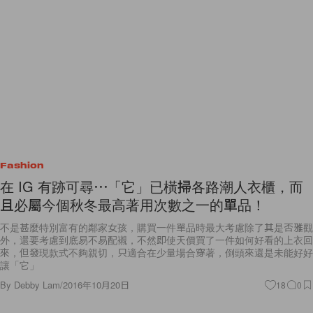
Fashion
在 IG 有跡可尋⋯「它」已橫掃各路潮人衣櫃，而
且必屬今個秋冬最高著用次數之一的單品！
不是甚麼特別富有的鄰家女孩，購買一件單品時最大考慮除了其是否雅觀
外，還要考慮到底易不易配襯，不然即使天價買了一件如何好看的上衣回
來，但發現款式不夠親切，只適合在少量場合穿著，倒頭來還是未能好好
讓「它」
By
Debby Lam
/
2016年10月20日
18
0