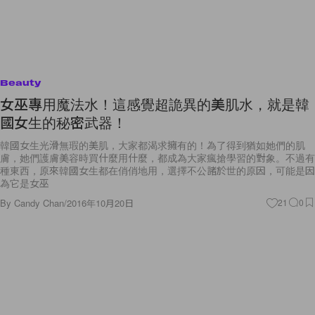
Beauty
女巫專用魔法水！這感覺超詭異的美肌水，就是韓
國女生的秘密武器！
韓國女生光滑無瑕的美肌，大家都渴求擁有的！為了得到猶如她們的肌
膚，她們護膚美容時買什麼用什麼，都成為大家瘋搶學習的對象。不過有
種東西，原來韓國女生都在俏俏地用，選擇不公諸於世的原因，可能是因
為它是女巫
By
Candy Chan
/
2016年10月20日
21
0