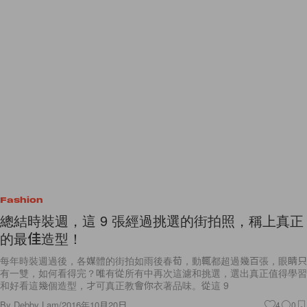
Fashion
總結時裝週，這 9 張經過挑選的街拍照，稱上真正
的最佳造型！
每年時裝週過後，各媒體的街拍如雨後春荀，動輒都超過幾百張，眼睛只
有一雙，如何看得完？唯有從所有中再次這濾和挑選，選出真正值得學習
和好看這幾個造型，才可真正教會你衣著品味。從這 9
By
Debby Lam
/
2016年10月20日
4
0