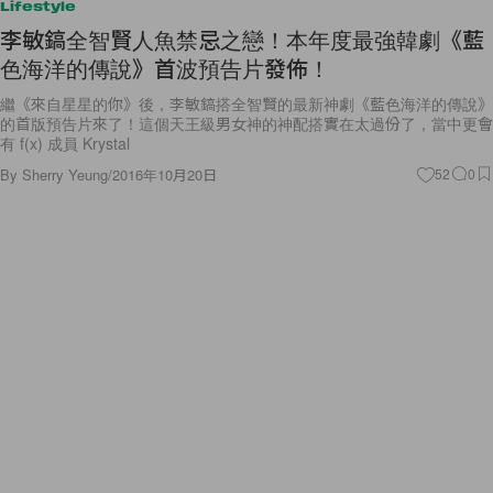
Lifestyle
李敏鎬全智賢人魚禁忌之戀！本年度最強韓劇《藍
色海洋的傳說》首波預告片發佈！
繼《來自星星的你》後，李敏鎬搭全智賢的最新神劇《藍色海洋的傳說》
的首版預告片來了！這個天王級男女神的神配搭實在太過份了，當中更會
有 f(x) 成員 Krystal
By
Sherry Yeung
/
2016年10月20日
52
0