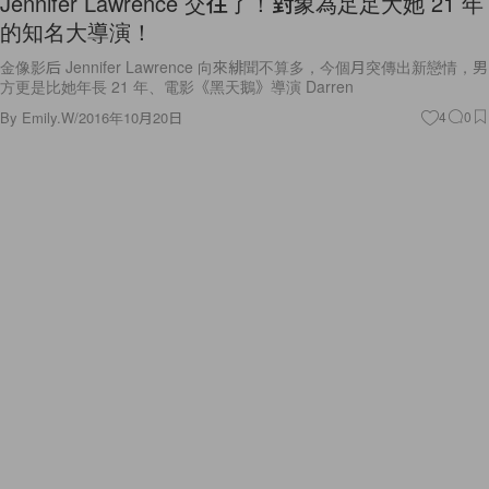
Jennifer Lawrence 交往了！對象為足足大她 21 年
的知名大導演！
金像影后 Jennifer Lawrence 向來緋聞不算多，今個月突傳出新戀情，男
方更是比她年長 21 年、電影《黑天鵝》導演 Darren
By
Emily.W
/
2016年10月20日
4
0