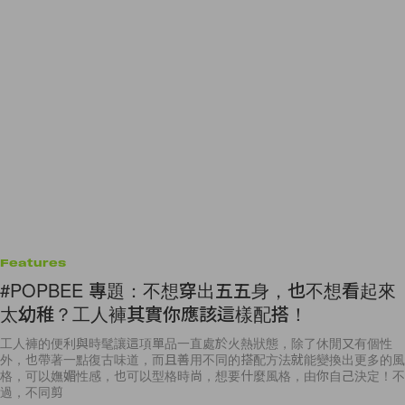
Features
#POPBEE 專題：不想穿出五五身，也不想看起來
太幼稚？工人褲其實你應該這樣配搭！
工人褲的便利與時髦讓這項單品一直處於火熱狀態，除了休閒又有個性
外，也帶著一點復古味道，而且善用不同的搭配方法就能變換出更多的風
格，可以嫵媚性感，也可以型格時尚，想要什麼風格，由你自己決定！不
過，不同剪