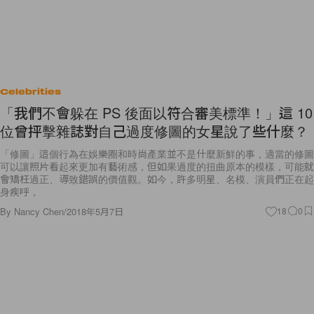
Celebrities
「我們不會躲在 PS 後面以符合審美標準！」這 10
位曾抨擊雜誌對自己過度修圖的女星說了些什麼？
「修圖」這個行為在娛樂圈和時尚產業並不是什麼新鮮的事，適當的修圖
可以讓照片看起來更加有藝術感，但如果過度的扭曲原本的模樣，可能就
會矯枉過正、導致錯誤的價值觀。如今，許多明星、名模、演員們正在起
身疾呼，
By
Nancy Chen
/
2018年5月7日
18
0