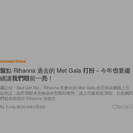
Celebrities
盤點 Rihanna 過去的 Met Gala 打扮－今年也要繼
續讓我們眼前一亮！
還記得「Bad Girl Riri」Rihanna 於數年的 Met Gala 的打扮在網路上引
起熱話，由於該鮮黃色晚裝外型酷似奄列，讓人印象相當深刻，自此網民
們都相當期待 Rihanna 往後的
By
Emily.W
/
2018年5月8日
22
0