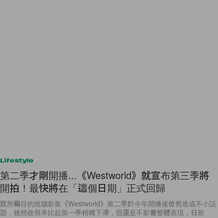
Lifestyle
第二季才剛開播...《Westworld》就宣布第三季將
開拍！最快將在「這個日期」正式回歸
眾所矚目的燒腦影集《Westworld》第二季於今年開播後依舊造成不小話
題，雖然收視率比起第一季稍微下滑，但還是不影響整體表現，日前