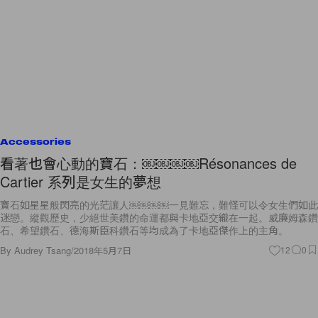
Accessories
看著也會心動的寶石：￼￼￼￼Résonances de
Cartier 系列是女生的夢想
寶石如星星般閃亮的光茫讓人￼￼￼￼一見難忘，難怪可以令女生們如此
迷戀。縱觀歷史，少絕世美鑽的命運都與卡地亞交織在一起。威廉姆森鑽
石、希望鑽石、德海斯臣科鑽石等均成為了卡地亞傑作上的主角。
By
Audrey Tsang
/
2018年5月7日
12
0