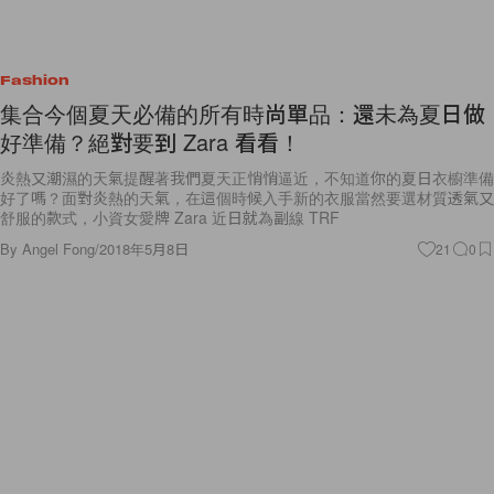
Fashion
集合今個夏天必備的所有時尚單品：還未為夏日做
好準備？絕對要到 Zara 看看！
炎熱又潮濕的天氣提醒著我們夏天正悄悄逼近，不知道你的夏日衣櫥準備
好了嗎？面對炎熱的天氣，在這個時候入手新的衣服當然要選材質透氣又
舒服的款式，小資女愛牌 Zara 近日就為副線 TRF
By
Angel Fong
/
2018年5月8日
21
0