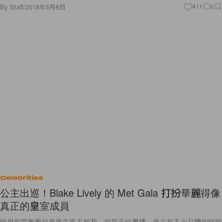
By
Staff
/
2018年5月8日
411
0
Celebrities
公主出巡！Blake Lively 的 Met Gala 打扮華麗得像
真正的皇室成員
時尚和宗教看起來風牛馬不相及，卻是千絲萬縷。過去有不少品牌的時裝