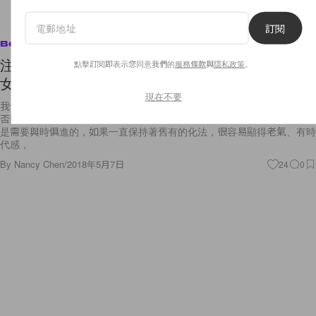
訂閱
Beauty
注意！這 3 種常見的化妝法都過時了，快跟著日本
點擊訂閱即表示您同意我們的
服務條款
與
隱私政策
。
女生學習時下最時髦的「清透妝感步驟」
現在不要
我們常常關注服裝流行資訊，但卻常忽略「化妝」也是需要跟上潮流的！
否則怎麼會有時候看到以前的照片，會覺得那樣的妝感很復古呢？化妝也
是需要與時俱進的，如果一直保持著舊有的化法，很容易顯得老氣、有時
代感，
By
Nancy Chen
/
2018年5月7日
24
0