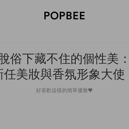
SORIES
BEAUTY
WELLNESS
LIFESTYLE
CELEBRITIES
V
脫俗下藏不住的個性美：C
新任美妝與香氛形象大使
好喜歡這樣的簡單優雅🖤