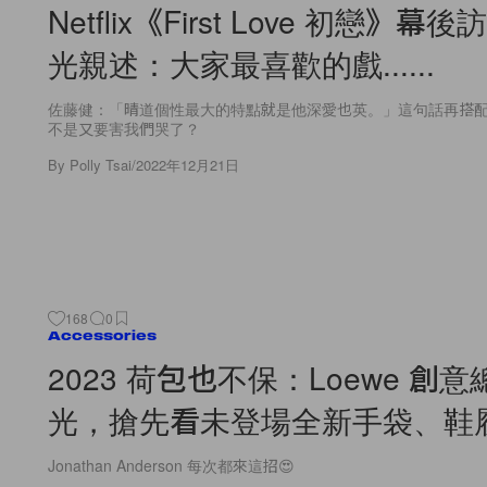
Netflix《First Love 初戀》
光親述：大家最喜歡的戲......
佐藤健：「晴道個性最大的特點就是他深愛也英。」這句話再搭配《Fir
不是又要害我們哭了？
By
Polly Tsai
/
2022年12月21日
168
0
Accessories
2023 荷包也不保：Loewe 創
光，搶先看未登場全新手袋、鞋
Jonathan Anderson 每次都來這招😍