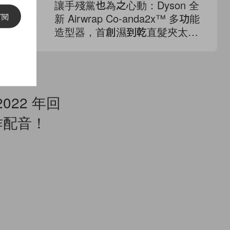
eauty
讓手殘黨也為之心動：Dyson 全
勾
aya 黑
新 Airwrap Co-anda2x™ 多功能
Vu
訂閱
造型器，首創濕到乾直髮夾太犯
線
規！
2022 年回
作配音！