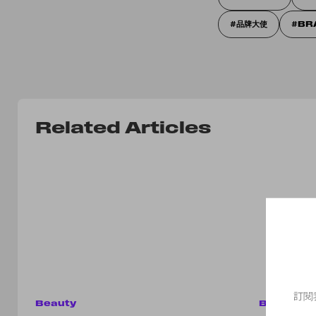
品牌大使
BR
Related Articles
訂閱
Beauty
Beauty