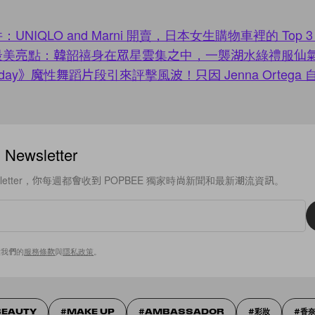
NIQLO and Marni 開賣，日本女生購物車裡的 Top 3
最美亮點：韓韶禧身在眾星雲集之中，一襲湖水綠禮服仙
sday》魔性舞蹈片段引來評擊風波！只因 Jenna Ortega
ewsletter
sletter，你每週都會收到 POPBEE 獨家時尚新聞和最新潮流資訊。
意我們的
服務條款
與
隱私政策
。
BEAUTY
MAKE UP
AMBASSADOR
彩妝
香