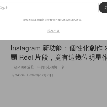
」的居家保養投資：Clé
美妝包該換季了：Prada B
u Beauté 高效修復緊緻面
全新紫色彩妝報到，Zend
膚按下暫停鍵！
醋栗果香同步登場！
點擊訂閱即表示您同意我們的
服務條款
與
隱私政策
。
現在不要
Lifestyle
Instagram 新功能：個性化創作 
顧 Reel 片段，竟有這幾位明星
一起來回顧過往一年的開心回憶！😝
By
Winnie Hu
/
2022年12月21日