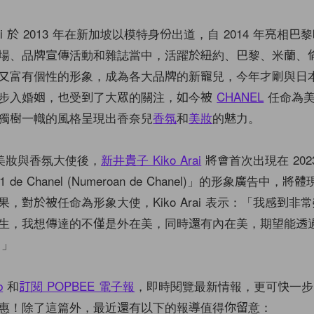
Arai 於 2013 年在新加坡以模特身份出道，自 2014 年亮相
場、品牌宣傳活動和雜誌當中，活躍於紐約、巴黎、米蘭、
又富有個性的形象，成為各大品牌的新寵兒，今年才剛與日
步入婚姻，也受到了大眾的關注，如今被
CHANEL
任命為美
獨樹一幟的風格呈現出香奈兒
香氛
和
美妝
的魅力。
L 美妝與香氛大使後，
新井貴子 Kiko Arai
將會首次出現在 2023
de Chanel (Numeroan de Chanel)」的形象廣告中，
，對於被任命為形象大使，Kiko Arai 表示：「我感到非
生，我想傳達的不僅是外在美，同時還有內在美，期望能透
。」
b
和
訂閱 POPBEE 電子報
，即時閱覽最新情報，更可快一步
惠！除了這篇外，最近還有以下的報導值得你留意：