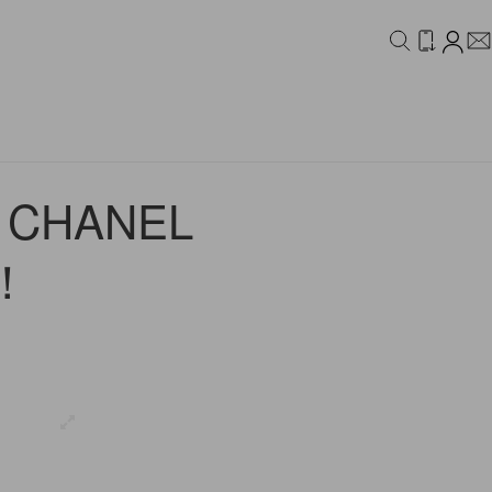
IDEO
CAMPAIGN
HANEL
！