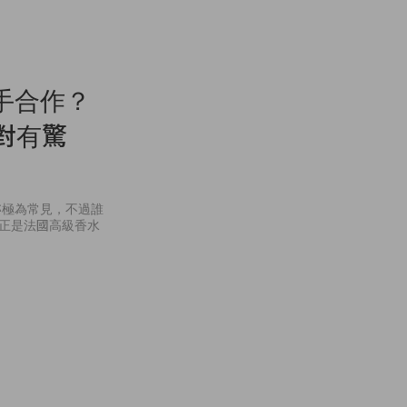
手合作？
絕對有驚
亦極為常見，不過誰
的正是法國高級香水