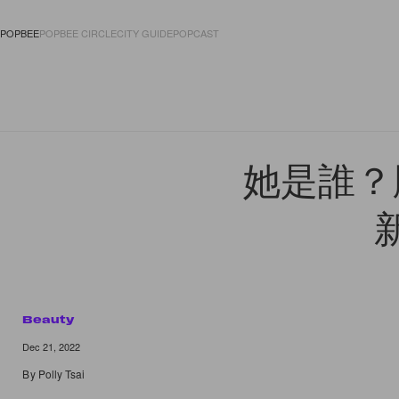
POPBEE
POPBEE CIRCLE
CITY GUIDE
POPCAST
FASHION
ACCES
她是誰？
Beauty
Dec 21, 2022
By
Polly Tsai