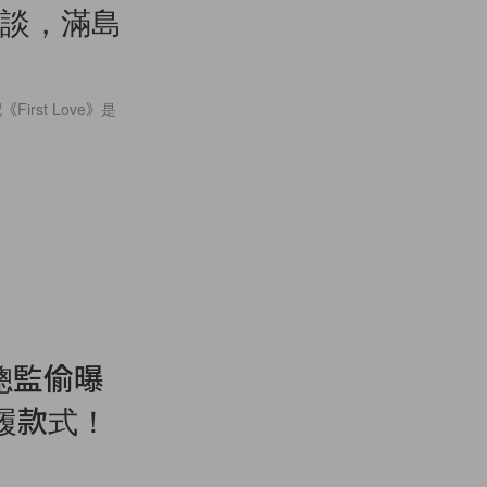
幕後訪談，滿島
st Love》是
意總監偷曝
履款式！