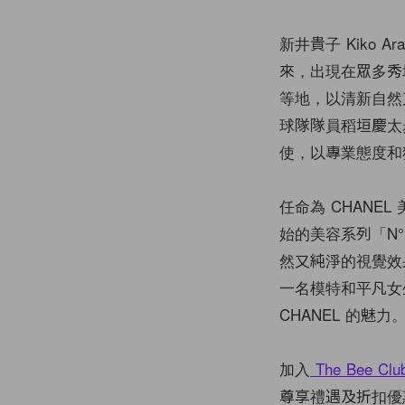
新井貴子 Kiko 
來，出現在眾多秀
等地，以清新自然
球隊隊員稻垣慶太
使，以專業態度和
任命為 CHANE
始的美容系列「N°1 
然又純淨的視覺效果
一名模特和平凡女
CHANEL 的魅力
加入
The Bee Clu
尊享禮遇及折扣優