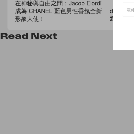
在神秘與自由之間：Jacob Elordi
「醫美級
成為 CHANEL 藍色男性香氛全新
de Pea
形象大使！
霜，為肌
Read
Next