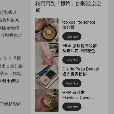
我們用到「鐵片」的彩妝空空
賞
巴黎時裝秀以
倫敦和東京
too cool for school
修容盤
本國家橄欖
妝與香氛大
Read Now
Elixir 膠原提亮妝前
防曬底霜 #櫻花色
 年 1 月開
Read Now
將體現出香奈兒自
Clé de Peau Beauté
常榮幸，作為
鑽光雲霧粉餅
過我來傳達
Read Now
RMK 遮瑕盒
Flawless Cover
Concealer
了解精彩的
Read Now