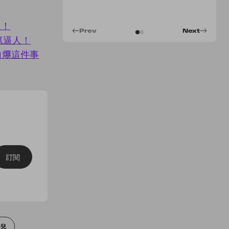
 ！
Prev
Next
氣逼人！
 自爆這件事
訂閱
奈兒