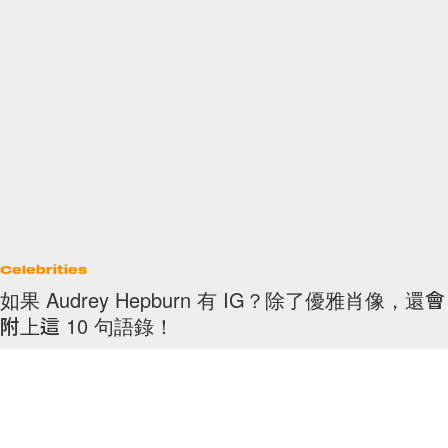
Celebrities
如果 Audrey Hepburn 有 IG？除了優雅肖像，還會
附上這 10 句語錄！
雖然有人覺得網絡科技發達，令明星的神秘感不再，但無疑 Instagram、
Twitter
By
Ashley Pang
/
2019年1月29日
59
0