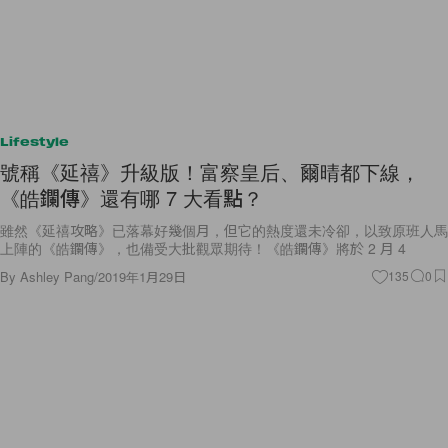
Lifestyle
號稱《延禧》升級版！富察皇后、爾晴都下線，
《皓鑭傳》還有哪 7 大看點？
雖然《延禧攻略》已落幕好幾個月，但它的熱度還未冷卻，以致原班人馬
上陣的《皓鑭傳》，也備受大批觀眾期待！《皓鑭傳》將於 2 月 4
By
Ashley Pang
/
2019年1月29日
135
0