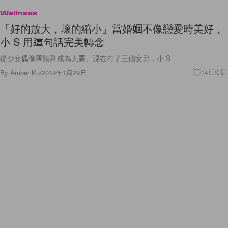
Wellness
「好的放大，壞的縮小」當婚姻不像戀愛時美好，
小 S 用這句話完美轉念
從少女偶像團體到成為人妻、現在有了三個女兒，小 S
By
Amber Ku
/
2019年1月29日
14
0