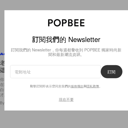
訂閱我們的 Newsletter
訂閱我們的 Newsletter，你每週都會收到 POPBEE 獨家時尚新
聞和最新潮流資訊。
Accessories
老套就是時尚：翻出學生時代的白襪，跟著 It Girls
這樣配搭！
訂閱
你有多久沒穿過白襪了？自從告別中學生身分、收起校服裙後，白襪幾乎
在我們的世界銷聲匿跡。襪子界有這麼多繽紛、新奇的設計，再穿呆呆的
點擊訂閱即表示您同意我們的
服務條款
與
隱私政策
。
白襪好像有點老套。但是今天開始，可能你的想法要改變了，穿白襪原來
才真正走
現在不要
By
Ashley Pang
/
2019年1月30日
15
0