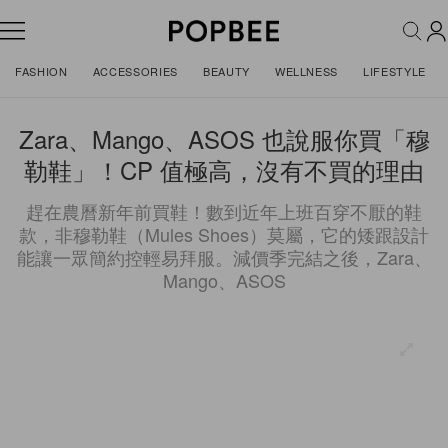
FASHION
ACCESSORIES
BEAUTY
WELLNESS
LIFESTYLE
Zara、Mango、ASOS 也說服你買「穆
勒鞋」！CP 值極高，沒有不買的理由
趕在農曆新年前買鞋！數到近年上班百穿不厭的鞋
款，非穆勒鞋（Mules Shoes）莫屬，它的矮跟設計
能讓一眾簡約控輕易拜服。減價季完結之後，Zara、
Mango、ASOS