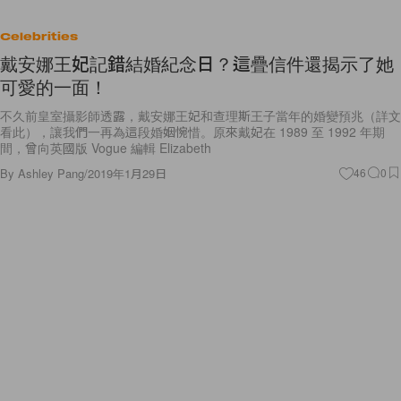
Celebrities
戴安娜王妃記錯結婚紀念日？這疊信件還揭示了她
可愛的一面！
不久前皇室攝影師透露，戴安娜王妃和查理斯王子當年的婚變預兆（詳文
看此），讓我們一再為這段婚姻惋惜。原來戴妃在 1989 至 1992 年期
間，曾向英國版 Vogue 編輯 Elizabeth
By
Ashley Pang
/
2019年1月29日
46
0