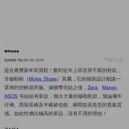
Shoes
By
Katie Yip
/
Jan 30, 2019
9
0
趕在農曆新年前買鞋！數到近年上班百穿不厭的鞋款，
非穆勒鞋（
Mules Shoes
）莫屬，它的矮跟設計能讓一
眾簡約控輕易拜服。減價季完結之後，
Zara
、
Mango
、
ASOS
等紛紛有新款，推出大量的穆勒鞋款，無論襯牛
仔褲、西裝長褲及半截裙也能，瞬間提高造型的貴氣質
感。如此性價比極高的單品，沒有不買的理由！