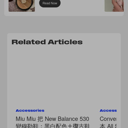
Read Now
Related Articles
Accessories
Accessorie
Miu Miu 把 New Balance 530
Conver
變穆勒鞋：黑白配色＋復古鞋
本 All Sta