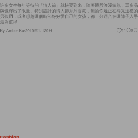
許多女生每年等待的「情人節」就快要到來，隨著這股浪漫氣氛，眾多品
牌也釋出了限量、特別設計的情人節系列香氛，無論你是正在尋覓送禮的
男孩們，或者想趁這個時節好好愛自己的女孩，都十分適合在這陣子入手
最為值得
By
Amber Ku
/
2019年1月29日
11
0
Fashion