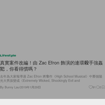
Lifestyle
真實案件改編！由 Zac Efron 飾演的連環殺手強姦
犯，你看得慣嗎？
去年為大家報導過 Zac Efron 將會作《High School Musical》中那個陽
光大男孩變成《Extremely Wicked, Shockingly Evil and
By
Bunny Lau
/
2019年1月29日
91
0