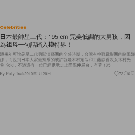
Celebrities
日本最帥星二代：195 cm 完美低調的大男孩，因
為祖母一句話踏入模特界！
這幾年可說是星二代勇闖演藝圈的全盛時期，台灣有挑戰電影圈的歐陽娜
娜，而說到日本大家最熟悉的或許就是木村拓哉和工藤靜香次女木村光
希 Koki，不過還有一位已經默默走上國際伸展台，有著 195
By
Polly Tsai
/
2019年1月29日
72
0