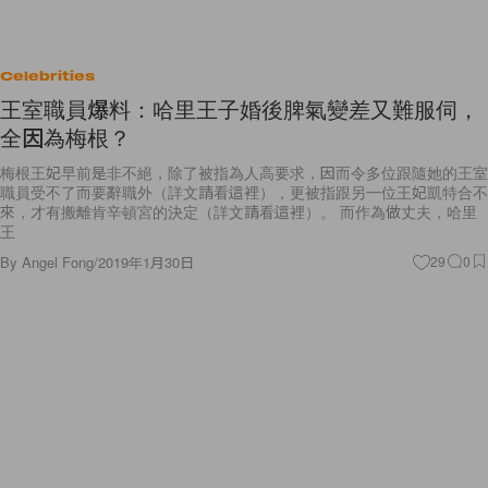
Celebrities
王室職員爆料：哈里王子婚後脾氣變差又難服伺，
全因為梅根？
梅根王妃早前是非不絕，除了被指為人高要求，因而令多位跟隨她的王室
職員受不了而要辭職外（詳文請看這裡），更被指跟另一位王妃凱特合不
來，才有搬離肯辛頓宮的決定（詳文請看這裡）。 而作為做丈夫，哈里
王
By
Angel Fong
/
2019年1月30日
29
0