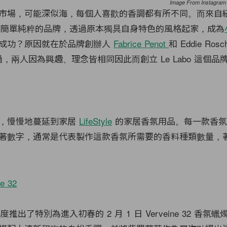
Image From Instagram
市場，可能深似海，每個人喜歡的香調都有所不同。而來自
簡單純粹的品牌，透過原本獨具自身特色的風格起家，成為
成功？原因就在於品牌創辦人
Fabrice Penot
和 Eddie Ros
，兩人因為興趣、理念皆相同因此而創立 Le Labo 這個品
家，慢慢地蔓延到家居
LifeStyle
的家居香氛用品。每一款香氛
著數字，通常是代表製作這款香氛所需要的香料種類數量，
 再度推出了特別為進入初春的 2 月 1 日 Verveine 32 香