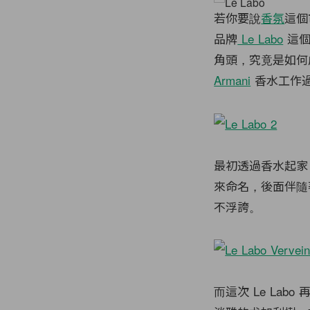
若你要說
香氛
這個
品牌
Le Labo
這個
角頭，究竟是如何
Armani
香水工作過
最初透過香水起
來命名，後面伴隨
不浮誇。
而這次 Le Labo