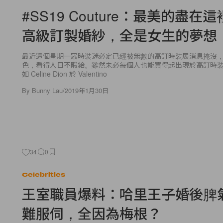
#SS19 Couture：最美的盡在這
高級訂製婚紗，全是女生的夢想
最近這個星期一眾時裝迷必定已經被無數的高訂時裝展消息掩沒
色，看得人目不暇給。雖然未必每個人也能買得起出現於高訂時
如 Celine Dion 於 Valentino
By
Bunny Lau
/
2019年1月30日
34
0
Celebrities
王室職員爆料：哈里王子婚後脾
難服伺，全因為梅根？
梅根王妃早前是非不絕，除了被指為人高要求，因而令多位跟隨