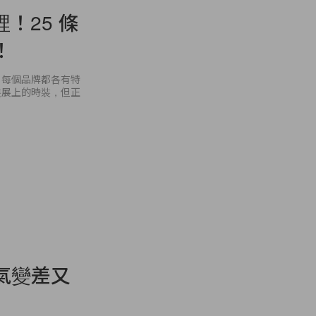
裡！25 條
！
，每個品牌都各有特
裝展上的時裝，但正
氣變差又
她的王室職員受不了