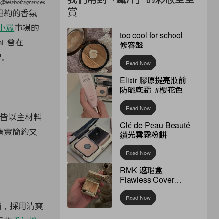
 @lelabofragrances
賞
紐約的香氛
小眾
市場的
too cool for school
chi 曾在
修容盤
牌。
Read Now
Elixir 膠原提亮妝前
防曬底霜 #櫻花色
Read Now
皆以主材料
Clé de Peau Beauté
著實簡約又
鑽光雲霧粉餅
Read Now
RMK 遮瑕盒
Flawless Cover
Concealer
Read Now
氛蠟燭，採用清爽