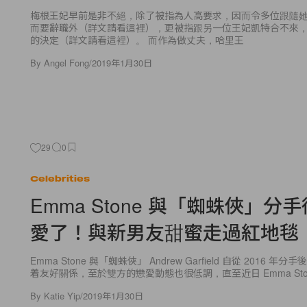
而要辭職外（詳文請看這裡），更被指跟另一位王妃凱特合不來
的決定（詳文請看這裡）。 而作為做丈夫，哈里王
By
Angel Fong
/
2019年1月30日
29
0
Celebrities
Emma Stone 與「蜘蛛俠」分
愛了！與新男友甜蜜走過紅地毯
Emma Stone 與「蜘蛛俠」 Andrew Garfield 自從 2016 年
着友好關係，至於雙方的戀愛動態也很低調，直至近日 Emma Sto
By
Katie Yip
/
2019年1月30日