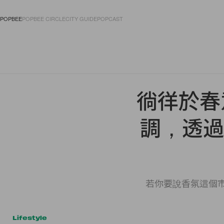
POPBEE
POPBEE CIRCLE
CITY GUIDE
POPCAST
FASHION
ACCES
徜徉於春
調，透過 L
若你要說香氛這個市
Lifestyle