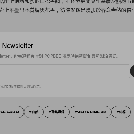
搭配上清新和煦的白松香調，並將紫羅蘭葉作為層次點綴出
之上堆疊出木質調與花香，彷彿就像是漫步於春意盎然的森
ewsletter
sletter，你每週都會收到 POPBEE 獨家時尚新聞和最新潮流資訊。
意我們的
服務條款
與
隱私政策
。
LE LABO
自然
香氛蠟燭
VERVEINE 32
純粹