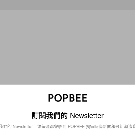
Beauty
綠意擺設！除了香氛蠟
不用飛出國也能擁有！Dip
微醺綠「琺瑯陶瓷蚊香
城市系列香氛蠟燭限時
訂閱我們的 Newsletter
人一秒心動
12 個目的地你最想去哪
我們的 Newsletter，你每週都會收到 POPBEE 獨家時尚新聞和最新潮流