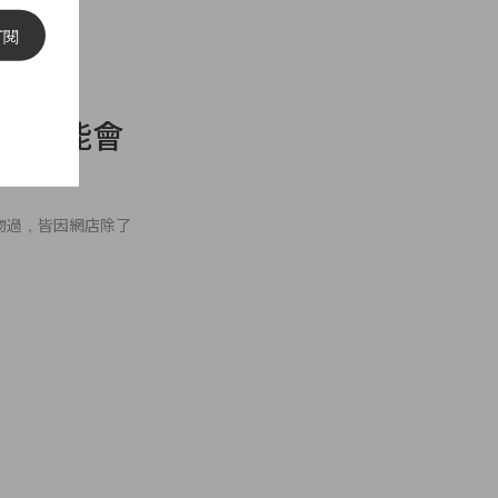
訂閱
後你可能會
購物過，皆因網店除了