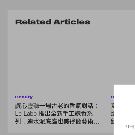
Related Articles
Beauty
Beauty
讓心靈聽一場古老的香氣對話：
夏日最美
Le Labo 推出全新手工線香系
燭，這款
列，連水泥底座也美得像藝術
盤」更讓
訂閱
品！