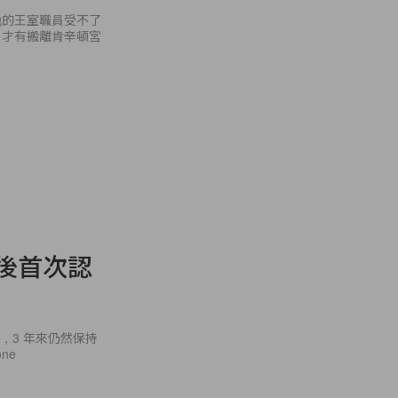
，才有搬離肯辛頓宮
手後首次認
分手後，3 年來仍然保持
ne