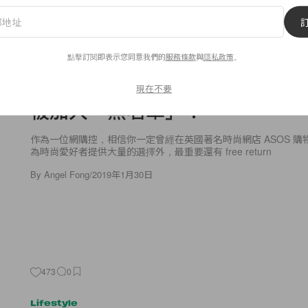
Fashion
在 ASOS 網購後經常退貨？日
點擊訂閱即表示您同意我們的
服務條款
與
隱私政策
。
被加入「黑名單」！
現在不要
作為一位網購控，相信你一定曾經在英國著名時尚網店 ASOS 
為時尚愛好者提供大量的選擇外，最重要還有 free return
By
Angel Fong
/
2019年1月30日
473
0
Lifestyle