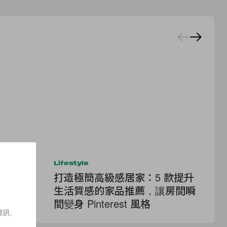
Lifestyle
Be
tyque
打造極簡高級感居家：5 款提升
終
回歸，這
生活質感的家品推薦，讓房間瞬
市
？
間變身 Pinterest 風格
「
資訊。