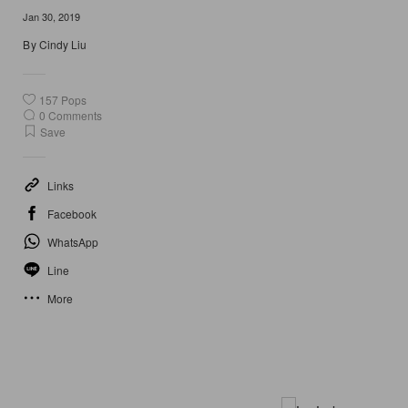
Jan 30, 2019
By
Cindy Liu
157
Pops
0
Comments
Save
Links
Facebook
WhatsApp
Line
More