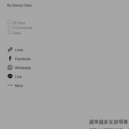
By
Nancy Chen
25
Pops
0
Comments
Save
Links
Facebook
WhatsApp
Line
More
越來越多女孩培養