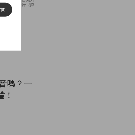
演了荷里活大片《摩
訂閱
國口音嗎？一
論！