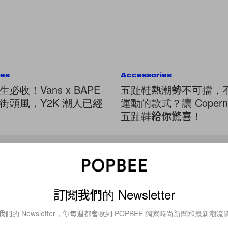
ies
Accessories
必收！Vans x BAPE
五趾鞋熱潮勢不可擋，
街頭風，Y2K 潮人已經
運動的款式？讓 Coperni
五趾鞋給你驚喜！
Fashion
可帥氣也可仙氣！這個新崛起的
訂閱我們的 Newsletter
品牌，幕後設計者竟是昆凌！
我們的 Newsletter，你每週都會收到 POPBEE 獨家時尚新聞和最新潮流
大部分例子是女星結婚後淡出螢光幕在家相夫教子，不過周杰倫