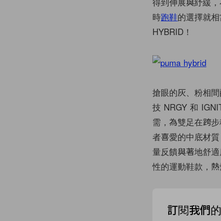
得到伸展與紓緩，
時
跑鞋
的選擇就相
HYBRID！
搶眼的灰、粉相間
技 NRGY 和 
需，為雙足在跨步移
者喜愛的中底材質
量反饋與著地舒適
性的運動鞋款，熱
訂閱我們的 N