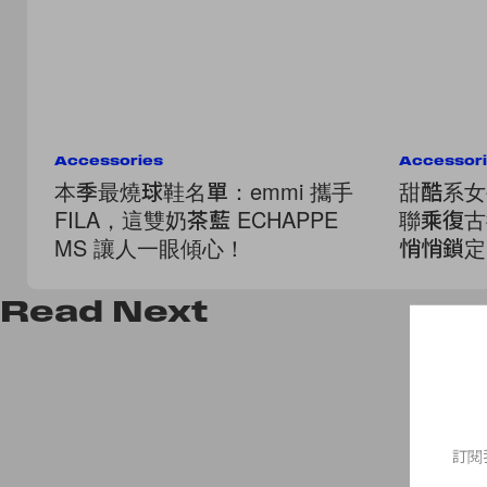
Accessories
Accessor
本季最燒球鞋名單：emmi 攜手
甜酷系女生
FILA，這雙奶茶藍 ECHAPPE
聯乘復古
MS 讓人一眼傾心！
悄悄鎖定
Read
Next
訂閱