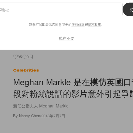
名女星的昆凌則是反著來，結婚之後反而更加忙碌，不但先是參
天大樓》、和巨石強森（The
By
Nancy Chen
/
2018年7月7日
點擊訂閱即表示您同意我們的
服務條款
與
隱私政策
。
現在不要
95
0
Celebrities
Meghan Markle 是在模仿英
段對粉絲說話的影片意外引起爭
新任公爵夫人 Meghan Markle
By
Nancy Chen
/
2018年7月7日