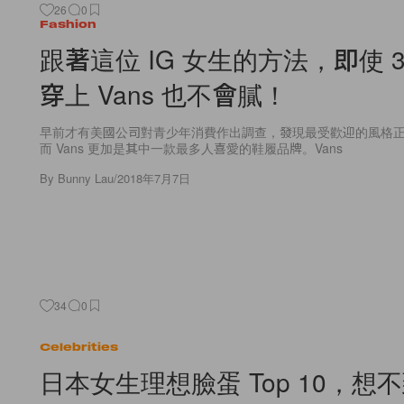
26
0
Fashion
跟著這位 IG 女生的方法，即使 3
穿上 Vans 也不會膩！
早前才有美國公司對青少年消費作出調查，發現最受歡迎的風格
而 Vans 更加是其中一款最多人喜愛的鞋履品牌。Vans
By
Bunny Lau
/
2018年7月7日
34
0
Celebrities
日本女生理想臉蛋 Top 10，想