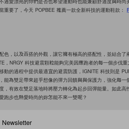
不過愛漂亮的你們是否也希望運動時也能兼顧舒適度與時尚
當重要了，今天 POPBEE 推薦一款全新科技的運動鞋款：
配色，以及百搭的外觀，讓它擁有極高的搭配性，並結合了
IGNITE，NRGY 科技避震顆粒能夠完美因應跑者的每一個步伐
動的過程中提供最適宜的避震防護，IGNITE 科技則是 PU
，能為雙足帶來超乎想像的彈力回饋與與保護力，強化每一
度，有效在雙足落地時將壓力轉化為起步回彈能量。如此高
愛跑步也熱愛時尚的妳怎能不來一雙呢？
ewsletter