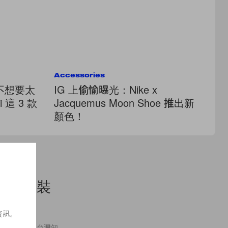
Accessories
Ac
不想要太
IG 上偷愉曝光：Nike x
鞋
 這 3 款
Jacquemus Moon Shoe 推出新
Be
顏色！
場
大熱女裝
資訊。
的妻子、也是台灣知