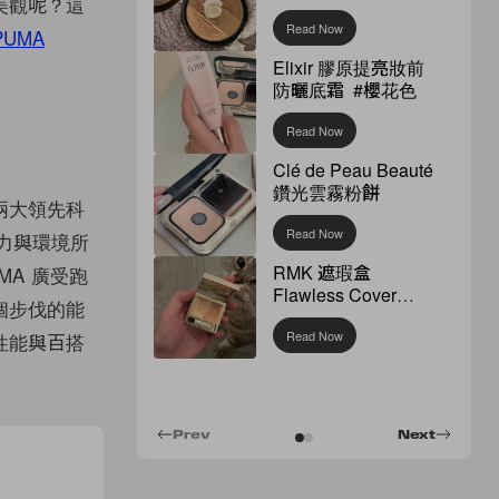
美觀呢？這
Read Now
PUMA
Elixir 膠原提亮妝前
防曬底霜 #櫻花色
Read Now
Clé de Peau Beauté
鑽光雲霧粉餅
兩大領先科
Read Now
重力與環境所
RMK 遮瑕盒
MA 廣受跑
Flawless Cover
個步伐的能
Concealer
Read Now
性能與百搭
Prev
Next