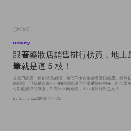
6
0
Beauty
跟著藥妝店銷售排行榜買，地上
筆就是這 5 枝！
若然只能選一種化妝品的話，相信不少女生都會選眼線筆。雖然
條眼線，但就是這條小小的眼線能讓你的眼睛變得明亮，配合著
可以改變你的氣場，打造出不同感覺，因此眼線絕對是女生
By
Bunny Lau
/
2018年7月7日