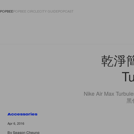
POPBEE
POPBEE CIRCLE
CITY GUIDE
POPCAST
FASHION
ACCES
乾淨簡
T
Nike Air Max
黑
Accessories
Apr 6, 2016
By
Season Cheung