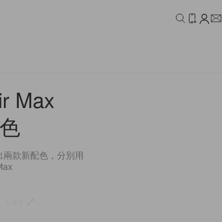
IDEO
CAMPAIGN
 Max
兩色
是次推出兩款新配色，分別用
ax
1 of 5