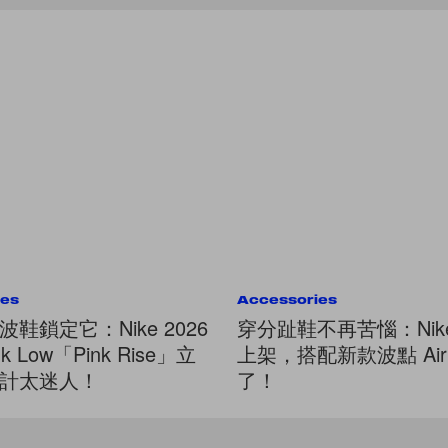
ies
Accessories
鞋鎖定它：Nike 2026
穿分趾鞋不再苦惱：Nik
k Low「Pink Rise」立
上架，搭配新款波點 Air R
計太迷人！
了！