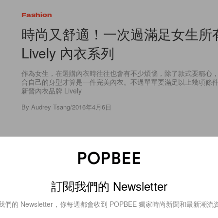
Fashion
時尚又舒適！一次過滿足女生所
Lively 內衣系列
作為女生，在選購內衣時往往也會有不少煩惱，除了款式要稱心，Si
合自己的身型才算是一件完美內衣。不過單單要滿足以上幾項條
新晉內衣品牌 Lively
By
Audrey Tsang
/
2016年4月6日
17
0
訂閱我們的 Newsletter
Fashion
結合眾多時尚品牌：Wood Wood 
我們的 Newsletter，你每週都會收到 POPBEE 獨家時尚新聞和最新潮流