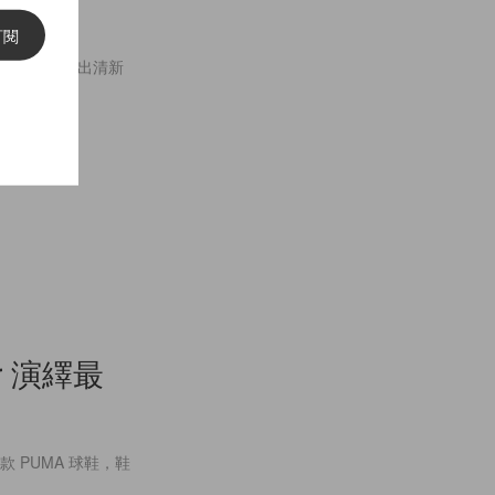
訂閱
約設計，打造出清新
r 演繹最
的第一款 PUMA 球鞋，鞋