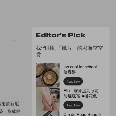
Editor's Pick
我們用到「鐵片」的彩妝空空
賞
too cool for school
修容盤
Read Now
Elixir 膠原提亮妝前
防曬底霜 #櫻花色
推出兩款新配
Read Now
氣墊，形成簡
Clé de Peau Beauté