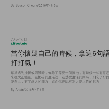
By
Season Cheung
/
2016年4月6日
22
0
Lifestyle
當你懷疑自己的時候，拿這6句
打打氣！
每當遇到挫折或困難時，你除了需要一個擁抱，有時候一些有意
來強大正能量。在忙碌的生活裡，在熱愛生活的同時，別忘了好
愛自己，有了愛人的能力，進而你也賦有別人愛上你的魅力
By
Anaïs
/
2016年4月6日