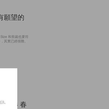
有願望的
ze 和剪裁也要符
件，其實已經很難。
2016 春
資訊。