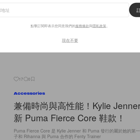
夏系列造型特輯
Wood Wood 這個來自丹麥的時尚品牌，以其獨有的北歐風格簡
自然、沒有過多修飾的服裝和配飾。近期，品牌推出了一波 2016
點擊訂閱即表示您同意我們的
服務條款
與
隱私政策
。
By
Kay.Q
/
2016年4月6日
現在不要
17
0
Accessories
兼備時尚與高性能！Kylie Jenne
新 Puma Fierce Core 鞋款！
Puma Fierce Core 是 Kylie Jenner 和 Puma 發行的屬於她
子和 Rihanna 與 Puma 合作的 Fenty Trainer