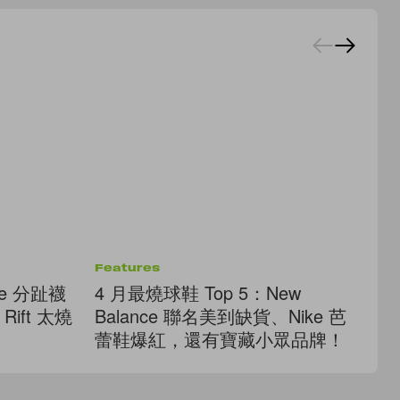
Features
Ac
e 分趾襪
4 月最燒球鞋 Top 5：New
能
ift 太燒
Balance 聯名美到缺貨、Nike 芭
蕾
蕾鞋爆紅，還有寶藏小眾品牌！
夢