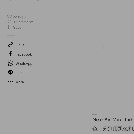
22
Pops
0
Comments
Save
Links
Facebook
WhatsApp
Line
More
Nike Air Ma
色，分別用黑色和灰