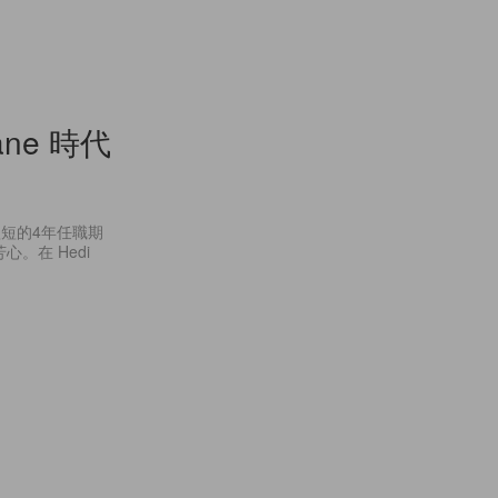
ane 時代
是在短短的4年任職期
心。在 Hedi