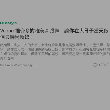
Lifestyle
Vogue 推介多對唯美高跟鞋，讓你在大日子當天做
個最時尚新娘！
婚姻是一生人一次的大事，女生總會對此事充滿浪漫憧憬，出盡法寶，希
望可以在當天當一個最漂亮的新娘出嫁。婚禮前夕女生總會花費很多時間
在嫁衣的資料搜集，但除了美麗的婚紗，可不要忘記一雙畫龍點睛的夢幻
美鞋也同
By
Emily.W
/
2016年4月5日
11
0