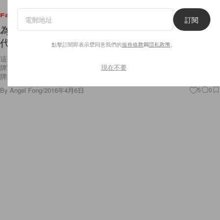
Fashion
訂閱
為了迎接新任創意總監 Anthony Vaccarello 的年
代，Saint Laurent 今天竟然⋯⋯
點擊訂閱即表示您同意我們的
服務條款
與
隱私政策
。
這幾天時尚界的話題都離不開 Saint Laurent 這個品牌，因為 4 月 1 日品
現在不要
牌宣佈 Hedi Slimane 正式離任創意總監一職，震撼了時尚界！而前天品
牌就宣佈了新任創意總監將會有
By
Angel Fong
/
2016年4月6日
5
0