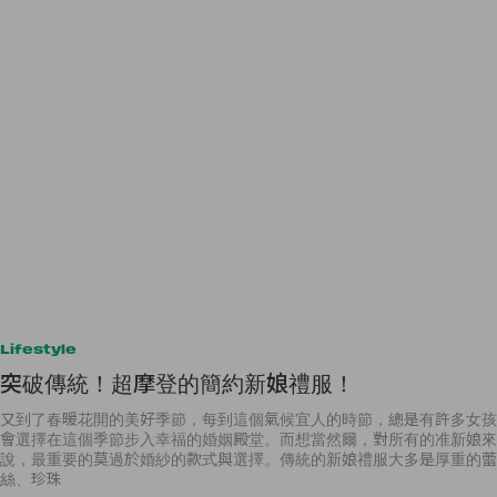
Lifestyle
突破傳統！超摩登的簡約新娘禮服！
又到了春暖花開的美好季節，每到這個氣候宜人的時節，總是有許多女孩
會選擇在這個季節步入幸福的婚姻殿堂。而想當然爾，對所有的准新娘來
說，最重要的莫過於婚紗的款式與選擇。傳統的新娘禮服大多是厚重的蕾
絲、珍珠