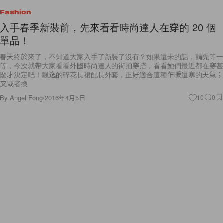
Fashion
入手春季新裝前，先來看看時尚達人在穿的 20 個
單品！
春天終於來了，不知道大家入手了新裝了沒有？如果還未的話，請先等一
等，今次就帶大家看看外國時尚達人的街拍穿搭，看看她們最近都在穿甚
麼才決定吧！飄逸的碎花長裙配長外套，正好適合這種乍暖還寒的天氣；
又或者換
By
Angel Fong
/
2016年4月5日
10
0