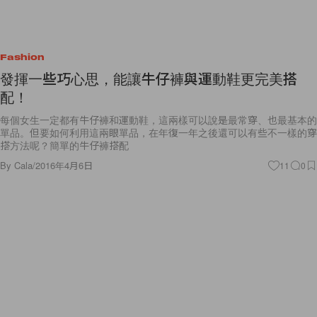
Fashion
發揮一些巧心思，能讓牛仔褲與運動鞋更完美搭
配！
每個女生一定都有牛仔褲和運動鞋，這兩樣可以說是最常穿、也最基本的
單品。但要如何利用這兩眼單品，在年復一年之後還可以有些不一樣的穿
搭方法呢？簡單的牛仔褲搭配
By
Cala
/
2016年4月6日
11
0