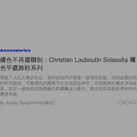
Accessories
膚色不再是限制：Christian Louboutin Solasofia 裸
色平底舞鞋系列
穿膩了大紅大紫的單品，有時候我們只需要一雙裸色鞋履，回歸低調自然
的時尚態度。可是裸色的範圍不比其他顏色狹窄，不同種族的膚色深淺各
異，甚至一趟旅程就能把嫩白肌膚曬成小麥色，難道這樣就要跟裸色時尚
擦身而過
By
Ashley Pang
/
2016年4月6日
6
0