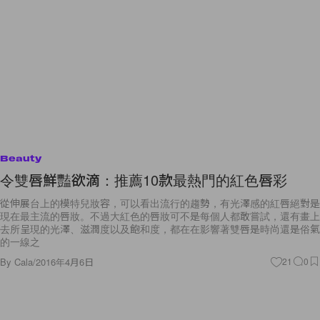
Beauty
令雙唇鮮豔欲滴：推薦10款最熱門的紅色唇彩
從伸展台上的模特兒妝容，可以看出流行的趨勢，有光澤感的紅唇絕對是
現在最主流的唇妝。不過大紅色的唇妝可不是每個人都敢嘗試，還有畫上
去所呈現的光澤、滋潤度以及飽和度，都在在影響著雙唇是時尚還是俗氣
的一線之
By
Cala
/
2016年4月6日
21
0