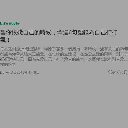
Lifestyle
當你懷疑自己的時候，拿這6句語錄為自己打打
氣！
每當遇到挫折或困難時，你除了需要一個擁抱，有時候一些有意思的語句
都能為你帶來強大正能量。在忙碌的生活裡，在熱愛生活的同時，別忘了
好好對待自己，因為先愛自己，有了愛人的能力，進而你也賦有別人愛上
你的魅力
By
Anaïs
/
2016年4月6日
91
0