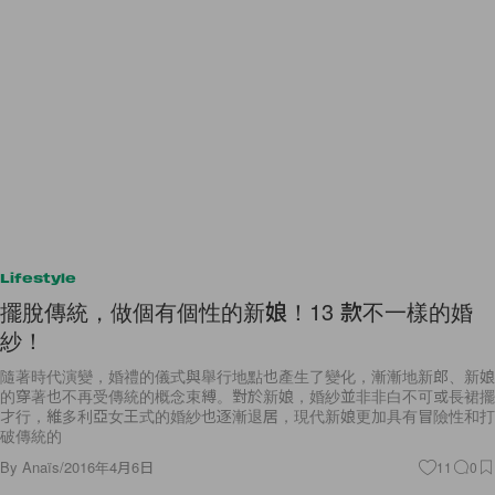
Lifestyle
擺脫傳統，做個有個性的新娘！13 款不一樣的婚
紗！
隨著時代演變，婚禮的儀式與舉行地點也產生了變化，漸漸地新郎、新娘
的穿著也不再受傳統的概念束縛。對於新娘，婚紗並非非白不可或長裙擺
才行，維多利亞女王式的婚紗也逐漸退居，現代新娘更加具有冒險性和打
破傳統的
By
Anaïs
/
2016年4月6日
11
0