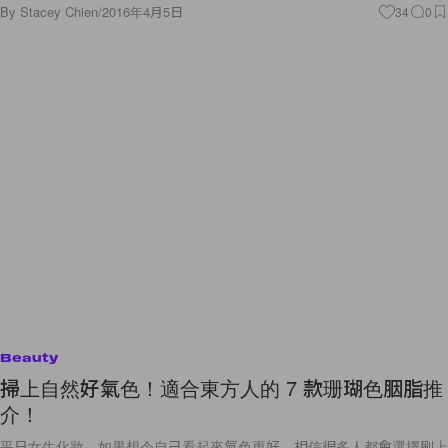
By
Stacey Chien
/
2016年4月5日
34
0
Beauty
掃上自然好氣色！適合東方人的 7 款珊瑚色胭脂推
介！
平日女生化妝，如果想令自己看起來氣色更好，相信很多人都會選擇刷上