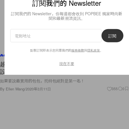
訂閱我們的 Newsletter
訂閱我們的 Newsletter，你每週都會收到 POPBEE 獨家時尚新
聞和最新潮流資訊。
訂閱
點擊訂閱即表示您同意我們的
服務條款
與
隱私政策
。
Accessories
越簡單往往越難尋：堅持使用上乘的皮革＋簡約的
現在不要
設計，也難怪這只皮革托特包會如此受歡迎！
如果要說最實用的包包，托特包絕對是第一名！
By
Ellen Wang
/
2020年3月11日
355
0