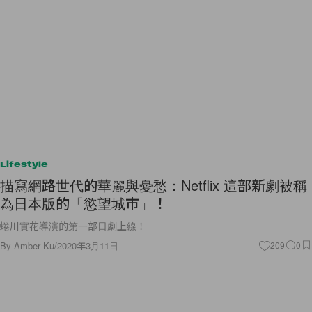
Lifestyle
描寫網路世代的華麗與憂愁：Netflix 這部新劇被稱
為日本版的「慾望城市」！
蜷川實花導演的第一部日劇上線！
By
Amber Ku
/
2020年3月11日
209
0