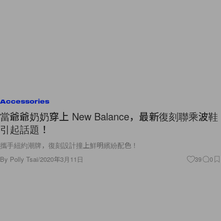
Accessories
當爺爺奶奶穿上 New Balance，最新復刻聯乘波鞋
引起話題！
攜手紐約潮牌，復刻設計撞上鮮明繽紛配色！
By
Polly Tsai
/
2020年3月11日
39
0