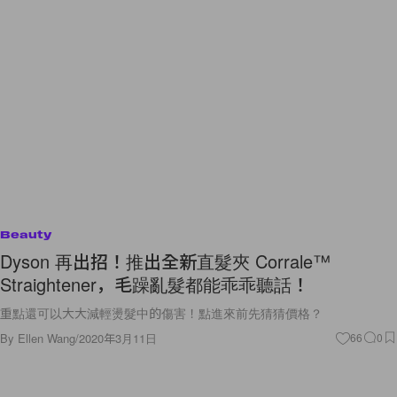
Beauty
Dyson 再出招！推出全新直髮夾 Corrale™
Straightener，毛躁亂髮都能乖乖聽話！
重點還可以大大減輕燙髮中的傷害！點進來前先猜猜價格？
By
Ellen Wang
/
2020年3月11日
66
0