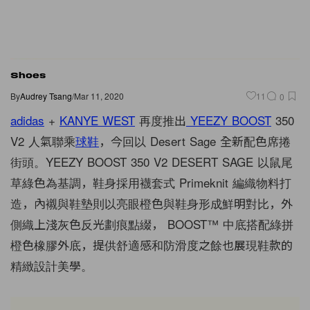
Shoes
By
Audrey Tsang
/
Mar 11, 2020
11
0
adidas
+
KANYE WEST
再度推出
YEEZY BOOST
350
V2 人氣聯乘
球鞋
，今回以 Desert Sage 全新配色席捲
街頭。YEEZY BOOST 350 V2 DESERT SAGE 以鼠尾
草綠色為基調，鞋身採用襪套式 Primeknit 編織物料打
造，內襯與鞋墊則以亮眼橙色與鞋身形成鮮明對比，外
側織上淺灰色反光劃痕點綴， BOOST™ 中底搭配綠拼
橙色橡膠外底，提供舒適感和防滑度之餘也展現鞋款的
精緻設計美學。