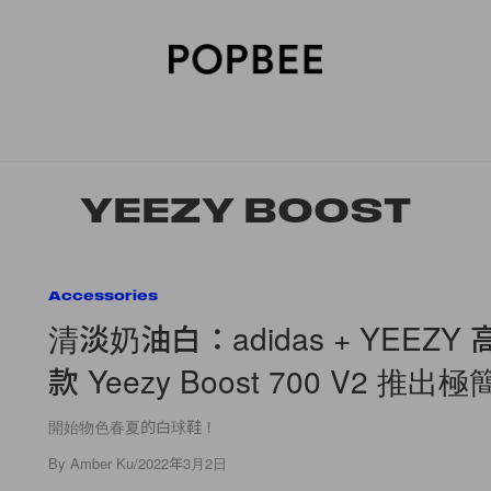
SORIES
BEAUTY
WELLNESS
LIFESTYLE
CELEBRITIES
V
YEEZY BOOST
Accessories
清淡奶油白：adidas + YEEZY
款 Yeezy Boost 700 V2 推
開始物色春夏的白球鞋！
By
Amber Ku
/
2022年3月2日