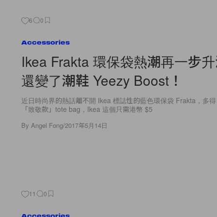
6
0
Accessories
Ikea Frakta 環保袋熱潮再一
還變了潮鞋 Yeezy Boost！
近日時尚界的熱話離不開 Ikea 標誌性的藍色環保袋 Frakta，多得 Ba
「致敬款」tote bag，Ikea 這個只需港幣 $5
By
Angel Fong
/
2017年5月14日
11
0
Accessories