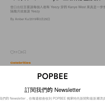
曾口出狂言要讓每個人都有 Yeezy 穿的 Kanye West 果真是
隔幾月就會讓 Yeezy
By
Amber Ku
/
2019年3月29日
11
0
Celebrities
最新網紅時代！他們經已取代了
Kardashian 姊妹成為網絡熱話！
訂閱我們的 Newsletter
近年興起「KOL」這個新詞，意思即是意見領袖。說到可以在網
影響潮流的網絡紅人，當然少不了 Kardashian 一家姊妹吧！光是 Kim
我們的 Newsletter，你每週都會收到 POPBEE 獨家時尚新聞和最新潮流
一人就擁有超過 1