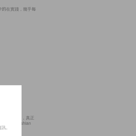
一步步的在實踐，幾乎每
絡動員其他人，真正
 Kardashian
資訊。