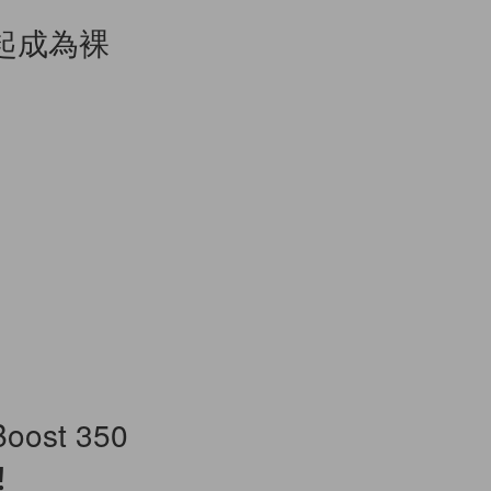
起成為裸
st 350
！