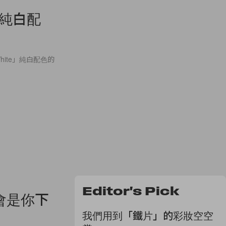
te 純白配
m White」純白配色的
Editor's Pick
版！會是你下
我們用到「鐵片」的彩妝空空