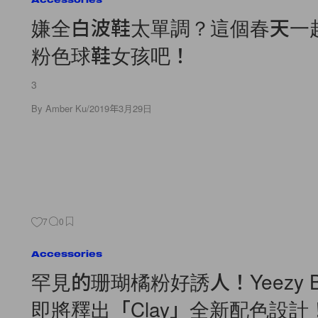
嫌全白波鞋太單調？這個春天一
粉色球鞋女孩吧！
3
By
Amber Ku
/
2019年3月29日
7
0
Accessories
罕見的珊瑚橘粉好誘人！Yeezy Boo
即將釋出「Clay」全新配色設計