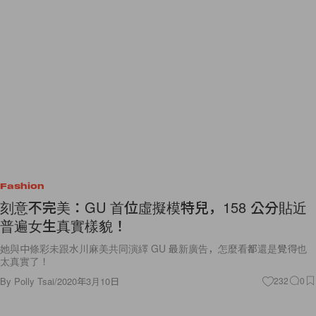
Fashion
刻意不完美：GU 首位虛擬模特兒，158 公分貼近
普遍女生真實樣貌！
她與中條彩未跟水川麻美共同演繹 GU 最新廣告，怎麼看都還是覺得也
太真實了！
By
Polly Tsai
/
2020年3月10日
232
0