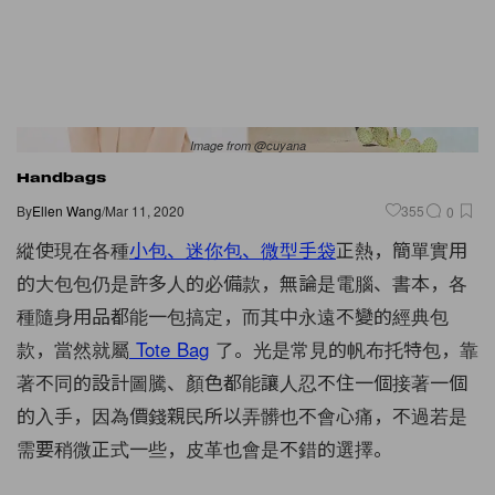
Image from @cuyana
Handbags
By
Ellen Wang
/
Mar 11, 2020
355
0
縱使現在各種
小包、迷你包、微型手袋
正熱，簡單實用
的大包包仍是許多人的必備款，無論是電腦、書本，各
種隨身用品都能一包搞定，而其中永遠不變的經典包
款，當然就屬
Tote Bag
了。光是常見的帆布托特包，靠
著不同的設計圖騰、顏色都能讓人忍不住一個接著一個
的入手，因為價錢親民所以弄髒也不會心痛，不過若是
需要稍微正式一些，皮革也會是不錯的選擇。