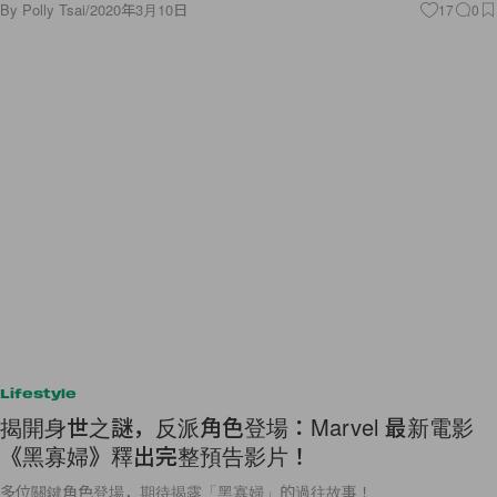
By
Polly Tsai
/
2020年3月10日
17
0
Lifestyle
揭開身世之謎，反派角色登場：Marvel 最新電影
《黑寡婦》釋出完整預告影片！
多位關鍵角色登場，期待揭露「黑寡婦」的過往故事！