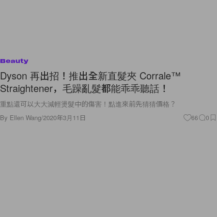
Beauty
Dyson 再出招！推出全新直髮夾 Corrale™
Straightener，毛躁亂髮都能乖乖聽話！
重點還可以大大減輕燙髮中的傷害！點進來前先猜猜價格？
By
Ellen Wang
/
2020年3月11日
66
0