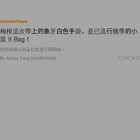
Celebrities
梅根這次帶上的象牙白色手袋，是已流行幾季的小
眾 It Bag！
從街拍潮人到王妃也是它的粉絲！
By
Ashley Pang
/
2020年3月9日
15
0