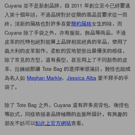
Cuyana 並不是新創品牌，自 2011 年創立至今已經要邁
入第十個年頭，不過品牌對於從簡的高品質要求從一而
終，清新的風格也對許多喜愛
簡約風格
女生的味，而
Cuyana 除了手袋之外，亦有服裝、飾品等商品，不過
皮革的托特包絕對能算上品牌相當經典的單品，使用了
義大利的皮革製作，柔軟的質地塑形出最優美的模樣，
除了常見的方型，還有長型，甚至用上了不同顏色的皮
革、拉鍊細節讓 Tote Bag 的選擇琳瑯滿目，難怪也能成
為名人如
Meghan Markle
、
Jessica Alba
愛不釋手的手
袋了。
除了 Tote Bag 之外，Cuyana 還有許多肩背包、後揹包
等款式，同樣依循著品牌極簡的血脈所設計，有興趣的
朋友不妨可以
點此上官方網站
查看。