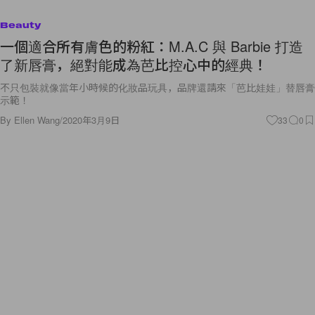
Beauty
一個適合所有膚色的粉紅：M.A.C 與 Barbie 打造
了新唇膏，絕對能成為芭比控心中的經典！
不只包裝就像當年小時候的化妝品玩具，品牌還請來「芭比娃娃」替唇膏
示範！
By
Ellen Wang
/
2020年3月9日
33
0