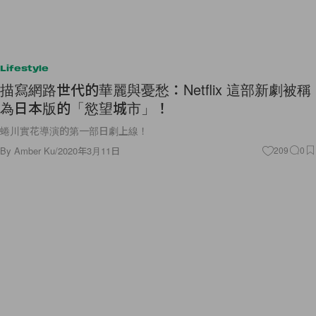
Lifestyle
描寫網路世代的華麗與憂愁：Netflix 這部新劇被稱
為日本版的「慾望城市」！
蜷川實花導演的第一部日劇上線！
By
Amber Ku
/
2020年3月11日
209
0