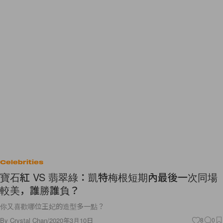
Celebrities
寶石紅 VS 翡翠綠：凱特梅根短期內最後一次同場
較美，誰勝誰負？
你又喜歡哪位王妃的造型多一點？
By
Crystal Chan
/
2020年3月10日
8
0