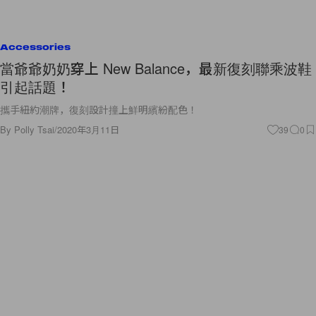
Accessories
當爺爺奶奶穿上 New Balance，最新復刻聯乘波鞋
引起話題！
攜手紐約潮牌，復刻設計撞上鮮明繽紛配色！
By
Polly Tsai
/
2020年3月11日
39
0