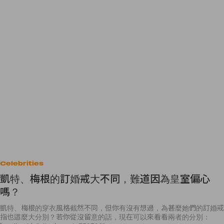
Celebrities
凱特、梅根的訂婚戒大不同，難道因為皇室偏心
嗎？
凱特、梅根的穿衣風格截然不同，但你有沒有想過，為甚麼她們的訂婚戒
指也這麼大分別？若你從沒留意的話，現在可以來看看兩者的分別：