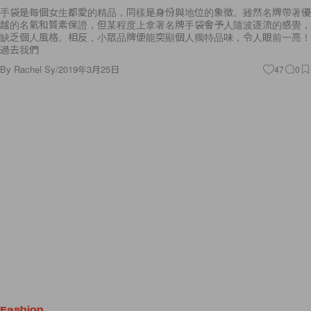
手袋是每個女生都愛的精品，同樣是身份與地位的象徵。雖然名牌帶著優
越的名氣和質素保證，但某程度上拿著名牌手袋會予人隨波逐流的感覺，
缺乏個人風格。相反，小眾品牌便能突顯個人獨特品味，令人眼前一亮！
過去我們
By
Rachel Sy
/
2019年3月25日
47
0
Fashion