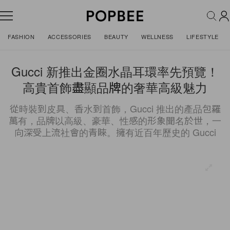
FASHION
ACCESSORIES
BEAUTY
WELLNESS
LIFESTYLE
Gucci 新推出金圈水晶耳環率先預覽！
高貴首飾盡顯品牌的奢華高級魅力
從時裝到皮具、香水到首飾，Gucci 推出的產品包羅
萬有，品牌以高級、豪華、性感的形象聞名於世，一
向深受上流社會的青睞。擁有近百年歷史的 Gucci