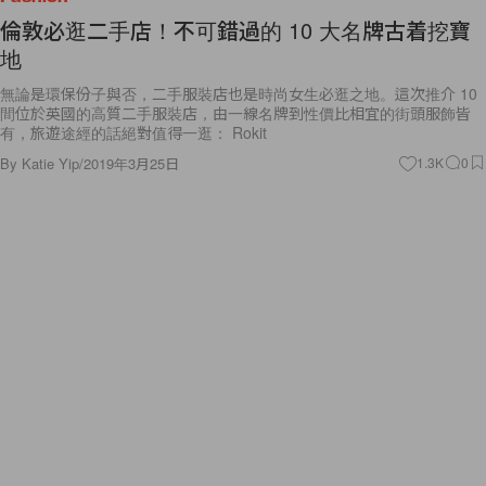
倫敦必逛二手店！不可錯過的 10 大名牌古着挖寶
地
無論是環保份子與否，二手服裝店也是時尚女生必逛之地。這次推介 10
間位於英國的高質二手服裝店，由一線名牌到性價比相宜的街頭服飾皆
有，旅遊途經的話絕對值得一逛： Rokit
By
Katie Yip
/
2019年3月25日
1.3K
0