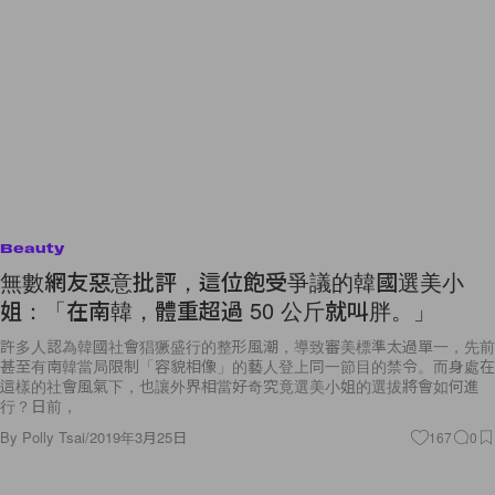
Beauty
無數網友惡意批評，這位飽受爭議的韓國選美小
姐：「在南韓，體重超過 50 公斤就叫胖。」
許多人認為韓國社會猖獗盛行的整形風潮，導致審美標準太過單一，先前
甚至有南韓當局限制「容貌相像」的藝人登上同一節目的禁令。而身處在
這樣的社會風氣下，也讓外界相當好奇究竟選美小姐的選拔將會如何進
行？日前，
By
Polly Tsai
/
2019年3月25日
167
0