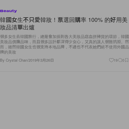
Beauty
韓國女生不只愛韓妝！票選回購率 100% 的好用美
妝品清單出爐
很多女生去韓國旅行，總是會加插到各大美妝品店血拼掃貨的環節，韓國
美妝品價廉品味，而且很多設計都深得少女心，又真的讓人很難抗拒。然
而，雖然韓國女生也很支持本地品牌，不過也不代表她們絕不使用外國品
牌的美妝
By
Crystal Chan
/
2019年3月26日
19
0