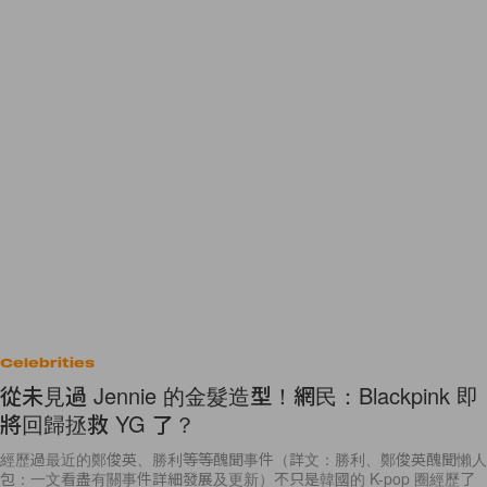
Celebrities
從未見過 Jennie 的金髮造型！網民：Blackpink 即
將回歸拯救 YG 了？
經歷過最近的鄭俊英、勝利等等醜聞事件（詳文：勝利、鄭俊英醜聞懶人
包：一文看盡有關事件詳細發展及更新）不只是韓國的 K-pop 圈經歷了