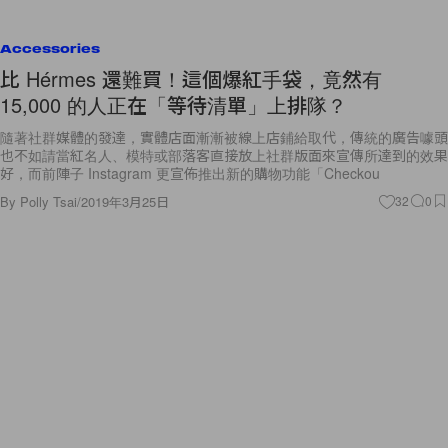
Accessories
比 Hérmes 還難買！這個爆紅手袋，竟然有
15,000 的人正在「等待清單」上排隊？
隨著社群媒體的發達，實體店面漸漸被線上店鋪給取代，傳統的廣告噱頭
也不如請當紅名人、模特或部落客直接放上社群版面來宣傳所達到的效果
好，而前陣子 Instagram 更宣佈推出新的購物功能「Checkou
By
Polly Tsai
/
2019年3月25日
32
0