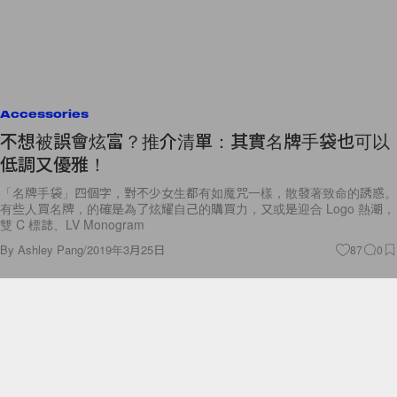
Accessories
不想被誤會炫富？推介清單：其實名牌手袋也可以
低調又優雅！
「名牌手袋」四個字，對不少女生都有如魔咒一樣，散發著致命的誘惑。
有些人買名牌，的確是為了炫耀自己的購買力，又或是迎合 Logo 熱潮，
雙 C 標誌、LV Monogram
By
Ashley Pang
/
2019年3月25日
87
0