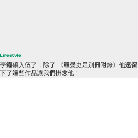
Lifestyle
李鐘碩入伍了，除了 《羅曼史是別冊附錄》他還留
下了這些作品讓我們掛念他！
最近韓國都在討論勝利和鄭俊英等人的醜聞事件，更有人擔心原本應該今
個月入伍的勝利會因而能夠避開調查。其實除了勝利外，今個月入伍的還
有演員李鐘碩！在本月 8 日已經低調入伍的他，日前才在
By
Crystal Chan
/
2019年3月25日
17
0