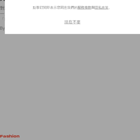
點擊訂閱即表示您同意我們的
服務條款
與
隱私政策
。
對於美妝品，除了注重好用、性價比之外，外觀絕對也是能夠收服女生的
一大關鍵。像是近期日本雜貨品牌 Afternoon Tea LIVING 推出的
「Fragrance Color
現在不要
By
Ellen Wang
/
2019年3月26日
7
0
Fashion