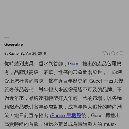
Jewelry
By
Rachel Sy
/
Mar 26, 2019
32
0
從時裝到皮具、香水到首飾，
Gucci
推出的產品包羅萬
有，品牌以高級、豪華、性感的形象聞名於世，一向深
受上流社會的青睞。擁有近百年歷史的 Gucci 一直以優
質奢侈品著稱，對年輕人來說像是遙不可及的品牌。不
過近年來，品牌逐漸轉型打入年輕一代的市場，以各種
精緻產品吸引各年齡層對象，成為年輕人追捧的時尚潮
流！繼日前宣布推出
iPhone 手機殻
後，Gucci 再推出
高貴時尚的首飾，相信必定會成為時尚潮人的 must-