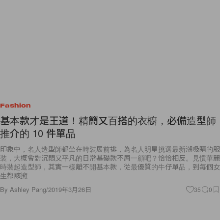
Fashion
基本款才是王道！精簡又百搭的衣櫥，必備造型師
推介的 10 件單品
印象中，名人造型師都坐在時裝展前排，為名人明星挑選最新潮吸睛的服
裝，大概會對沉悶又平凡的日常基礎款不屑一顧吧？恰恰相反。見慣華麗
時裝起造型師，其實一樣離不開基本款，從最優質的牛仔單品，到每個女
生都該擁
By
Ashley Pang
/
2019年3月26日
35
0