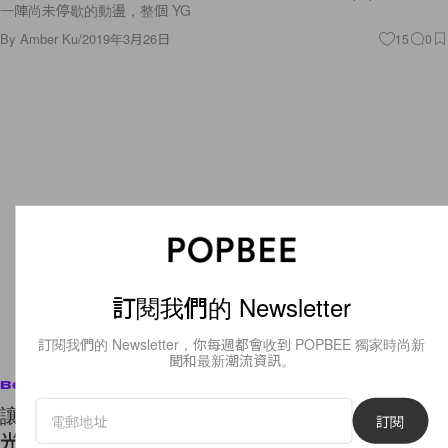
一陣尚未停歇的動盪，整個 YG
By
Amber Ku
/
2019年3月26日
15
0
訂閱我們的 Newsletter
訂閱我們的 Newsletter，你每週都會收到 POPBEE 獨家時尚新
聞和最新潮流資訊。
Beauty
讓日本網民狂轉發的高性價比「花瓣果凍唇彩」，
訂閱
光是看了都讓人心花怒放！