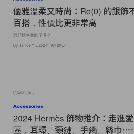
優雅溫柔又時尚：Ro(0) 的銀飾
百搭，性價比更非常高
選好秋冬首飾了嗎？
By
Janice Yiu
/
2024年9月20日
493
0
Accessories
2024 Hermès 飾物推介：走
區，耳環、頸鏈、手鐲、絲巾⋯