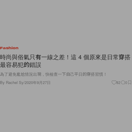
Fashion
時尚與俗氣只有一線之差！這 4 個原來是日常穿搭
最容易犯的錯誤
為了避免尷尬情況出現，快檢查一下自己平日的穿搭習慣！
By
Rachel Sy
/
2020年9月27日
82
0