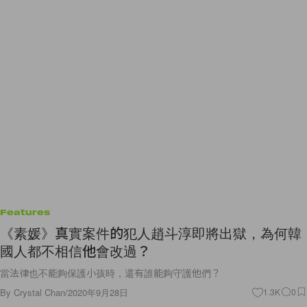
Features
《素媛》真實案件的犯人趙斗淳即將出獄，為何韓
國人都不相信他會改過？
當法律也不能夠保護小孩時，還有誰能夠守護他們？
By
Crystal Chan
/
2020年9月28日
1.3K
0