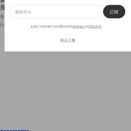
身上的連身裙成熱話！
訂閱
應該很快就會售罄了吧！
By
Crystal Chan
/
2020年9月28日
20
0
點擊訂閱即表示您同意我們的
服務條款
與
隱私政策
。
現在不要
Accessories