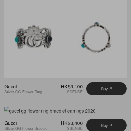
Gucci
HK$3,100
Buy
Silver GG Flower Ring
SSENSE
Gucci
HK$3,400
Buy
Silver GG Flower Bracelet
SSENSE