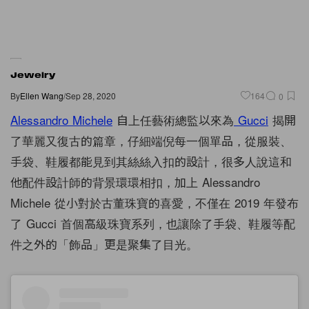
Jewelry
By
Ellen Wang
/
Sep 28, 2020
164
0
Alessandro Michele
自上任藝術總監以來為
Gucci
揭開
了華麗又復古的篇章，仔細端倪每一個單品，從服裝、
手袋、鞋履都能見到其絲絲入扣的設計，很多人說這和
他配件設計師的背景環環相扣，加上 Alessandro
Michele 從小對於古董珠寶的喜愛，不僅在 2019 年發布
了 Gucci 首個高級珠寶系列，也讓除了手袋、鞋履等配
件之外的「飾品」更是聚集了目光。