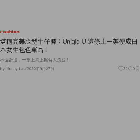
Fashion
堪稱完美版型牛仔褲：Uniqlo U 這條上一架便成日
本女生包色單品！
不但舒適，一穿上馬上擁有大長腿！
By
Bunny Lau
/
2020年9月27日
33
0