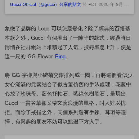
Gucci Official（@gucci）分享的貼文
於
PDT 2020 年 9月 月 4 日 上午 5:00
象徵了品牌的 Logo 可以怎麼變化？除了經典的百搭基
本款之外，Gucci 有個推出了一陣子的款式，經過時日
悄悄在社群網站上堆積起了人氣，搜尋率急上升，便是
這一只的 GG Flower
Ring
。
將 GG 字樣與小雛菊交錯排列成一圈，再將這個看似少
女心滿滿的元素結合了似古董仿舊的手法處理，花蕊中
心放了珍珠母、
藍色托帕石、藍綠色樹脂石，
呈現出
Gucci 一貫奢華卻又帶文藝浪漫的風格，叫人難以抗
拒。而除了戒指之外，同個系列還有手鍊、耳環等選
擇，有興趣的朋友不妨可以點選下方入手。