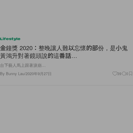
Lifestyle
金鐘獎 2020：整晚讓人難以忘懷的部份，是小鬼
黃鴻升對著鏡頭說的這番話…
台下藝人馬上跟著淚崩…
By
Bunny Lau
/
2020年9月27日
39
0