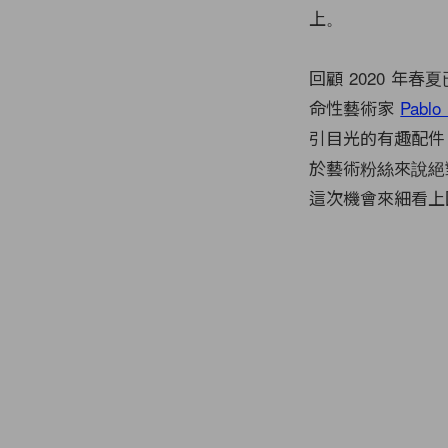
上。
回顧 2020 
命性藝術家
Pablo
引目光的有趣配件
於藝術粉絲來說絕
這次機會來細看上
3 of 3