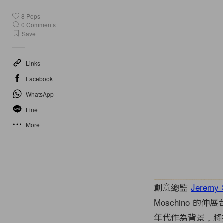
8
Pops
0
Comments
Save
Links
Facebook
WhatsApp
Line
More
創意總監
Jeremy 
Moschino 
年代作為背景，