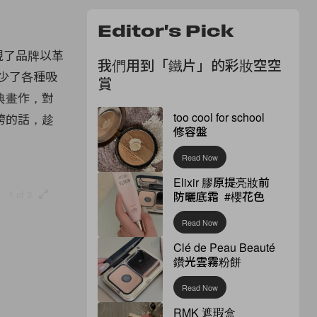
Editor's Pick
現了品牌以革
我們用到「鐵片」的彩妝空空
少了各種吸
賞
典畫作，對
too cool for school
誇的話，趁
修容盤
Read Now
Elixir 膠原提亮妝前
1 of 3
防曬底霜 #櫻花色
Read Now
Clé de Peau Beauté
鑽光雲霧粉餅
Read Now
RMK 遮瑕盒