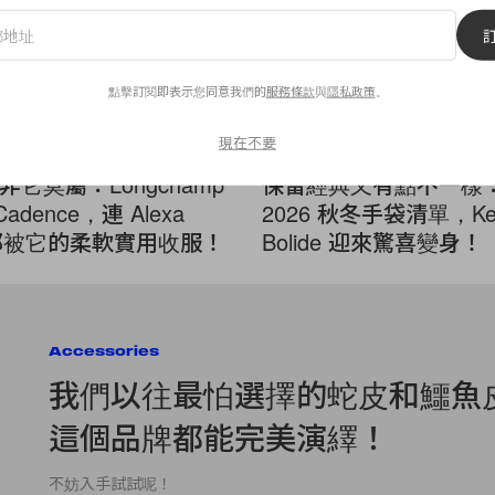
點擊訂閱即表示您同意我們的
服務條款
與
隱私政策
。
現在不要
ies
Accessories
它莫屬：Longchamp
保留經典又有點不一樣：H
Cadence，連 Alexa
2026 秋冬手袋清單，Kel
g 都被它的柔軟實用收服！
Bolide 迎來驚喜變身！
Accessories
我們以往最怕選擇的蛇皮和鱷魚
這個品牌都能完美演繹！
不妨入手試試呢！