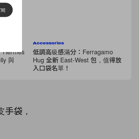
訂閱
Accessories
Ac
ermès
低調高級感滿分：Ferragamo
你
ly 與
Hug 全新 East-West 包，值得放
Ba
入口袋名單！
M
換
皮手袋，