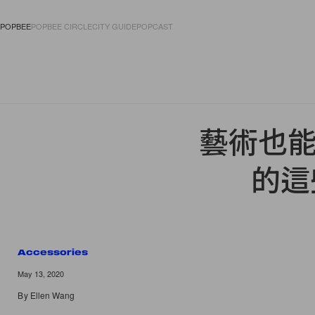
POPBEE
POPBEE CIRCLE
CITY GUIDE
POPCAST
FASHION
ACCES
藝術也能
的這
Accessories
May 13, 2020
By
Ellen Wang