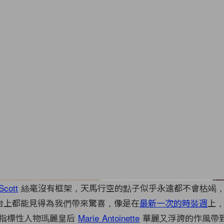
Scott
絲毫沒有框架，天馬行空的點子似乎永遠都不會枯竭
的伸展台上都能見得為我們帶來驚喜，像是在
最新一次的時裝週
上，
將指標性人物瑪麗皇后
Marie Antoinette
華麗又浮誇的作風帶