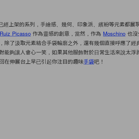
年春夏已經上架的系列，手繪感、幾何、印象派、繽紛等元素都展
 Ruiz Picasso
作為靈感的創意，當然，作為
Moschino
也沒
，除了汲取元素結合手袋輪廓之外，還有幾個直接呼應了經
對能夠讓人會心一笑，如果其他服飾對於日常生活來說太浮
回在伸展台上早已引起你注目的趣味
手袋
吧！