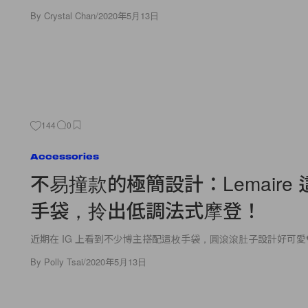
By
Crystal Chan
/
2020年5月13日
144
0
Accessories
不易撞款的極簡設計：Lemaire
手袋，拎出低調法式摩登！
近期在 IG 上看到不少博主搭配這枚手袋，圓滾滾肚子設計好可愛
By
Polly Tsai
/
2020年5月13日