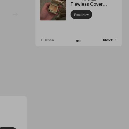
Flawless Cover
Concealer
Read Now
Prev
Next