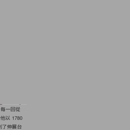
，每一回從
他以 1780
到了伸展台