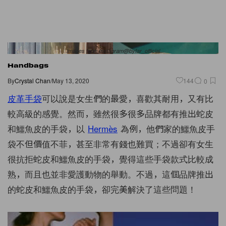
Images from Instagram@byfar_official
Handbags
By
Crystal Chan
/
May 13, 2020
144
0
皮革手袋
可以說是女生們的最愛，喜歡其耐用，又有比
較高級的感覺。然而，雖然很多很多品牌都有推出蛇皮
和鱷魚皮的手袋，以
Hermès
為例，他們家的鱷魚皮手
袋不但價值不菲，甚至非常有錢也難買；不過卻有女生
很抗拒蛇皮和鱷魚皮的手袋，覺得這些手袋款式比較成
熟，而且也並非愛護動物的舉動。不過，這個品牌推出
的蛇皮和鱷魚皮的手袋，卻完美解決了這些問題！