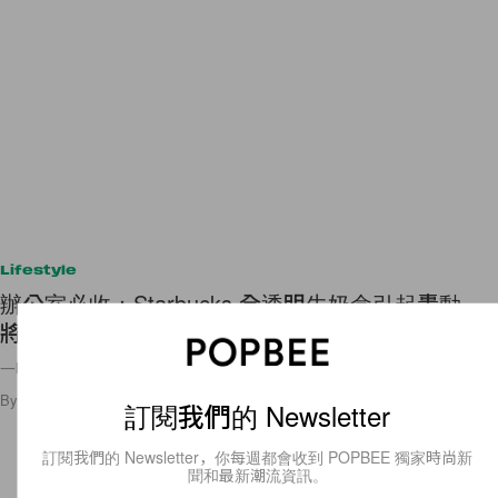
Lifestyle
辦公室必收：Starbucks 全透明牛奶盒引起轟動，
將是下一個爆款商品？
一曝光已經令廣大上班族好想買回去放在辦公桌上了！
By
Polly Tsai
/
2020年5月13日
10
0
訂閱我們的 Newsletter
訂閱我們的 Newsletter，你每週都會收到 POPBEE 獨家時尚新
聞和最新潮流資訊。