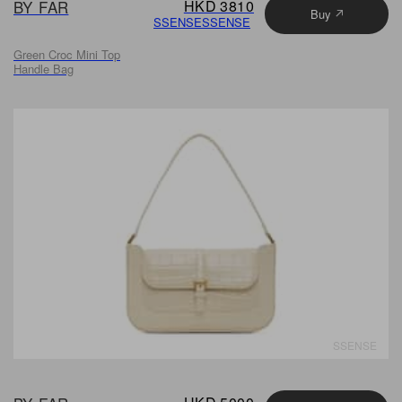
BY FAR
HKD 3810
Buy
SSENSE
SSENSE
Green Croc Mini Top
Handle Bag
SSENSE