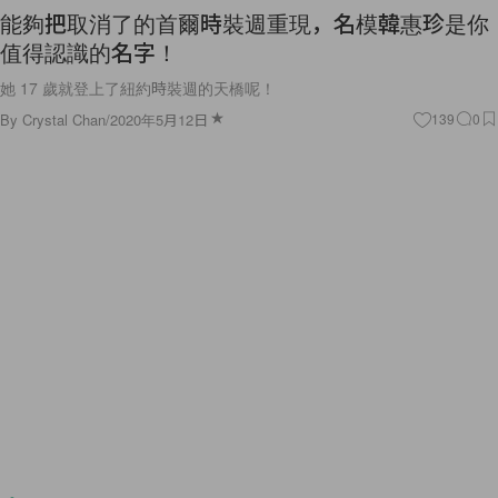
能夠把取消了的首爾時裝週重現，名模韓惠珍是你
值得認識的名字！
她 17 歲就登上了紐約時裝週的天橋呢！
By
Crystal Chan
/
2020年5月12日
139
0