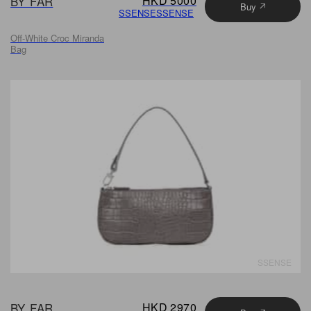
BY FAR
HKD 5000
Buy
SSENSE
SSENSE
Off-White Croc Miranda
Bag
SSENSE
BY FAR
HKD 2970