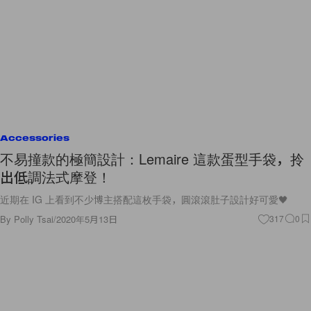
Accessories
不易撞款的極簡設計：Lemaire 這款蛋型手袋，拎
出低調法式摩登！
近期在 IG 上看到不少博主搭配這枚手袋，圓滾滾肚子設計好可愛🖤
By
Polly Tsai
/
2020年5月13日
317
0