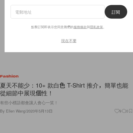
訂閱
點擊訂閱即表示您同意我們的
服務條款
與
隱私政策
。
現在不要
Fashion
夏天不能少：10+ 款白色 T-Shirt 推介，簡單也能
從細節中展現個性！
有些小標語都會讓人會心一笑！
By
Ellen Wang
/
2020年5月13日
9
0