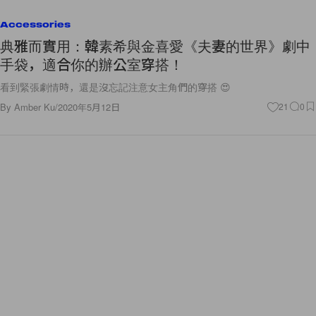
Accessories
典雅而實用：韓素希與金喜愛《夫妻的世界》劇中
手袋，適合你的辦公室穿搭！
看到緊張劇情時，還是沒忘記注意女主角們的穿搭 😍
By
Amber Ku
/
2020年5月12日
21
0