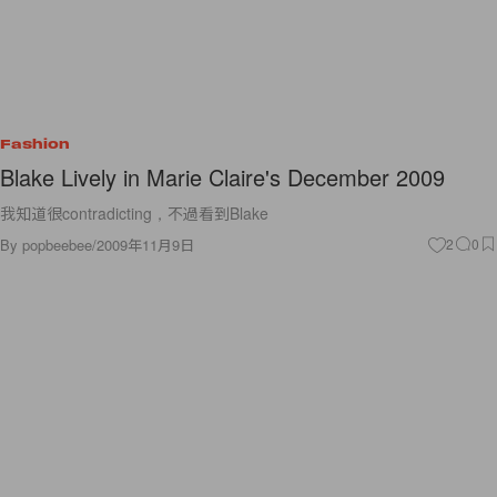
Fashion
Blake Lively in Marie Claire's December 2009
我知道很contradicting，不過看到Blake
By
popbeebee
/
2009年11月9日
2
0