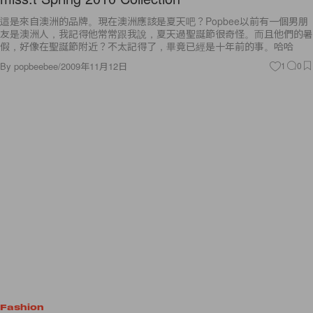
這是來自澳洲的品牌。現在澳洲應該是夏天吧？Popbee以前有一個男朋
友是澳洲人，我記得他常常跟我說，夏天過聖誕節很奇怪。而且他們的暑
假，好像在聖誕節附近？不太記得了，畢竟已經是十年前的事。哈哈
By
popbeebee
/
2009年11月12日
1
0
Fashion