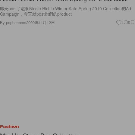
昨天post了這個Nicole Richie Winter Kate Spring 2010 Collection的Ad
Campaign，今天就post他們的product
By
popbeebee
/
2009年11月12日
1
0
Fashion