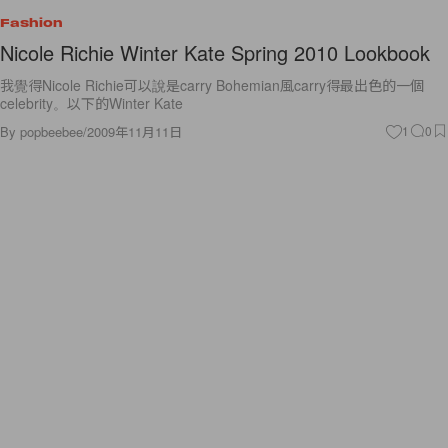
Fashion
Nicole Richie Winter Kate Spring 2010 Lookbook
我覺得Nicole Richie可以說是carry Bohemian風carry得最出色的一個
celebrity。以下的Winter Kate
By
popbeebee
/
2009年11月11日
1
0