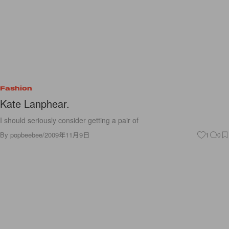
Fashion
Kate Lanphear.
I should seriously consider getting a pair of
By
popbeebee
/
2009年11月9日
1
0