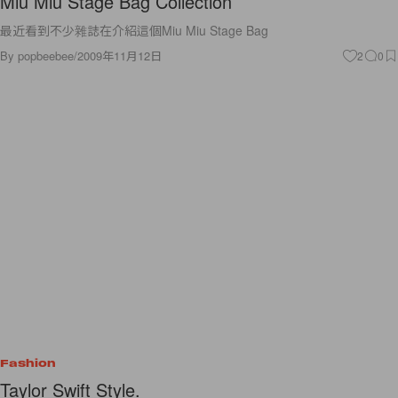
Miu Miu Stage Bag Collection
最近看到不少雜誌在介紹這個Miu Miu Stage Bag
By
popbeebee
/
2009年11月12日
2
0
Fashion
Taylor Swift Style.