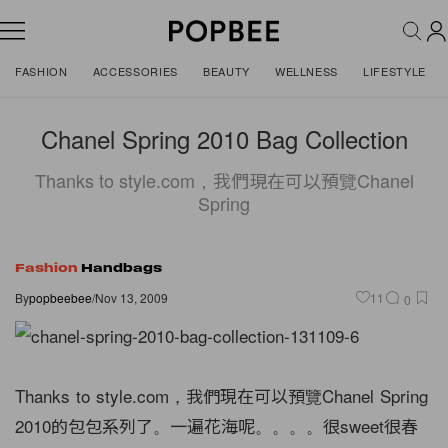
FASHION
ACCESSORIES
BEAUTY
WELLNESS
LIFESTYLE
Chanel Spring 2010 Bag Collection
Thanks to style.com，我們現在可以預覽Chanel
Spring
Fashion
Handbags
By
popbeebee
/
Nov 13, 2009
11
0
Thanks to style.com，我們現在可以預覽Chanel Spring
2010的包包系列了。一遍花海呢。。。。很sweet很春