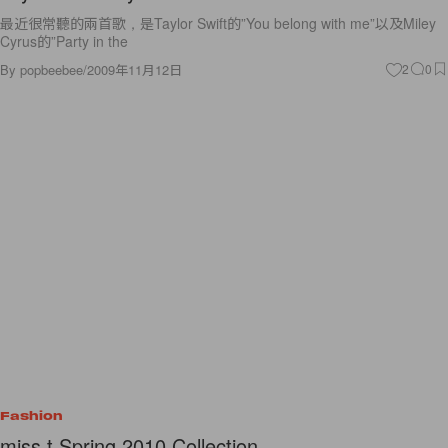
最近很常聽的兩首歌，是Taylor Swift的”You belong with me”以及Miley
Cyrus的”Party in the
By
popbeebee
/
2009年11月12日
2
0
Fashion
miss.t Spring 2010 Collection