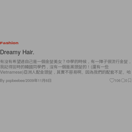
Fashion
Dreamy Hair.
有沒有希望過自己是一個金髮美女？中學的時候，有一陣子很流行金髮，
我記得當時的韓國同學們，沒有一個是黑頭髮的！(還有一些
Vietnamese)亞洲人配金頭髮，其實不容易啊。因為我們的配套不足。哈
By
popbeebee
/
2009年11月6日
106
0