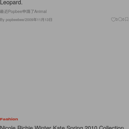
Leopard.
最近Popbee申請了Animal
By
popbeebee
/
2009年11月13日
3
0
Fashion
Nicole Richie Winter Kate Spring 2010 Collection