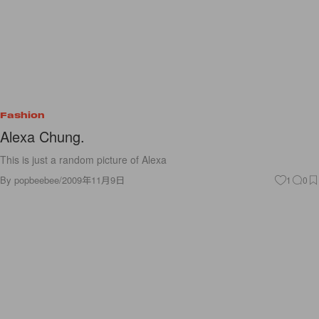
Fashion
Alexa Chung.
This is just a random picture of Alexa
By
popbeebee
/
2009年11月9日
1
0