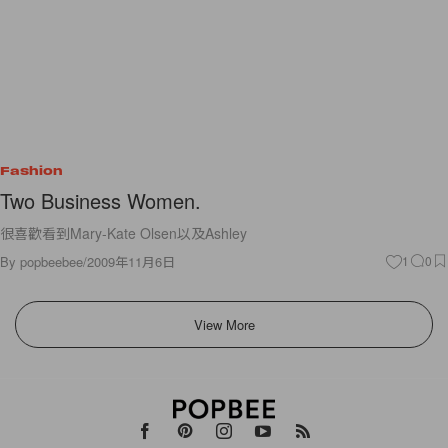
Fashion
Two Business Women.
很喜歡看到Mary-Kate Olsen以及Ashley
By
popbeebee
/
2009年11月6日
1
0
View More