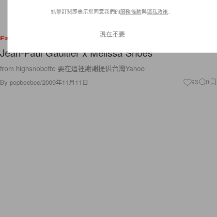
點擊訂閱即表示您同意我們的
服務條款
與
隱私政策
。
現在不要
Fashion
Jean-Paul Gaultier x Melissa Shoes
from highsnobette 要在這裡謝謝提供台灣Yahoo
By
popbeebee
/
2009年11月11日
93
0