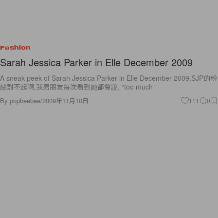
Fashion
Sarah Jessica Parker in Elle December 2009
A sneak peek of Sarah Jessica Parker in Elle December 2009.SJP的粉
絲對不起啊,我男朋友每次看到她都會說, “too much
By
popbeebee
/
2009年11月10日
111
0