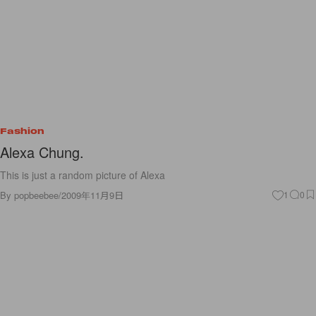
Fashion
Alexa Chung.
This is just a random picture of Alexa
By
popbeebee
/
2009年11月9日
1
0