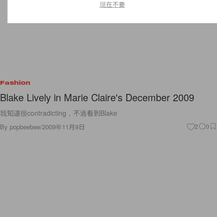
現在不要
Fashion
Blake Lively in Marie Claire's December 2009
我知道很contradicting，不過看到Blake
By
popbeebee
/
2009年11月9日
2
0