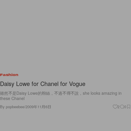
Fashion
Daisy Lowe for Chanel for Vogue
雖然不是Daisy Lowe的粉絲，不過不得不說，she looks amazing in
these Chanel
By
popbeebee
/
2009年11月6日
2
0