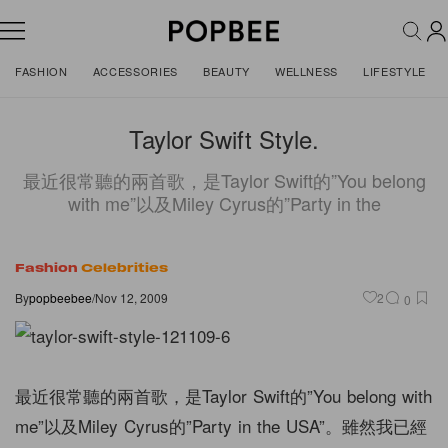
FASHION
ACCESSORIES
BEAUTY
WELLNESS
LIFESTYLE
Taylor Swift Style.
最近很常聽的兩首歌，是Taylor Swift的”You belong
with me”以及Miley Cyrus的”Party in the
Fashion
Celebrities
By
popbeebee
/
Nov 12, 2009
2
0
最近很常聽的兩首歌，是Taylor Swift的”You belong with
me”以及Miley Cyrus的”Party in the USA”。雖然我已經