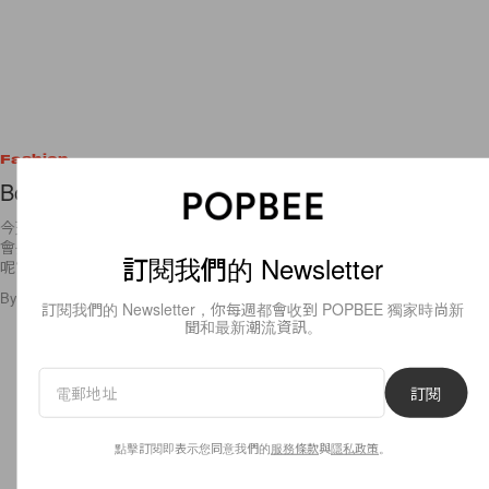
Fashion
Bottega Veneta Agenda
今天不會更新很多,因為我好像生病了.應該是受了男朋友的傳染,等一下就
會去看醫生了~!Anyways,新的一年,大家是不是也開始要買新的agenda了
訂閱我們的 Newsletter
呢?我已經買了!是價值三十元的鬆弛熊agen
By
popbeebee
/
2009年11月10日
17
0
訂閱我們的 Newsletter，你每週都會收到 POPBEE 獨家時尚新
聞和最新潮流資訊。
訂閱
點擊訂閱即表示您同意我們的
服務條款
與
隱私政策
。