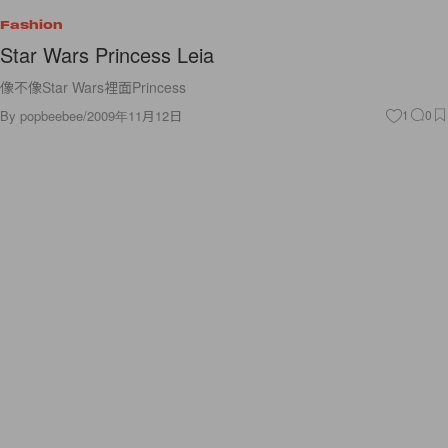
Fashion
Star Wars Princess Leia
像不像Star Wars裡面Princess
By
popbeebee
/
2009年11月12日
1
0