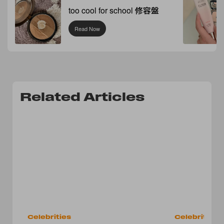
too cool for school 修容盤
Read Now
Related Articles
Celebrities
Celebrities