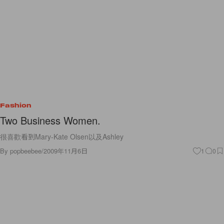
Fashion
Two Business Women.
很喜歡看到Mary-Kate Olsen以及Ashley
By
popbeebee
/
2009年11月6日
1
0