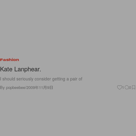
Fashion
Kate Lanphear.
I should seriously consider getting a pair of
By
popbeebee
/
2009年11月9日
1
0