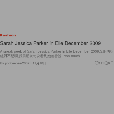
Fashion
Sarah Jessica Parker in Elle December 2009
A sneak peek of Sarah Jessica Parker in Elle December 2009.SJP的粉
絲對不起啊,我男朋友每次看到她都會說, “too much
By
popbeebee
/
2009年11月10日
111
0