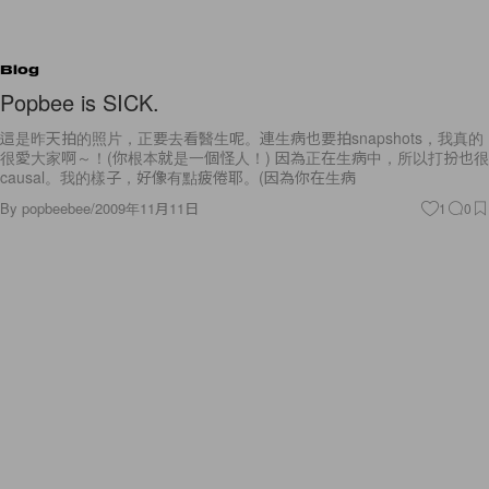
Blog
Popbee is SICK.
這是昨天拍的照片，正要去看醫生呢。連生病也要拍snapshots，我真的
很愛大家啊～！(你根本就是一個怪人！) 因為正在生病中，所以打扮也很
causal。我的樣子，好像有點疲倦耶。(因為你在生病
By
popbeebee
/
2009年11月11日
1
0