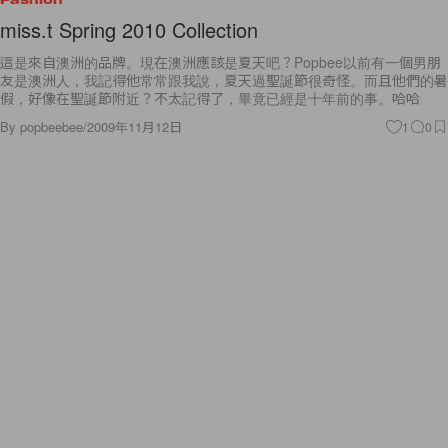
miss.t Spring 2010 Collection
這是來自澳洲的品牌。現在澳洲應該是夏天吧？Popbee以前有一個男朋
友是澳洲人，我記得他常常跟我說，夏天過聖誕節很奇怪。而且他們的暑
假，好像在聖誕節附近？不太記得了，畢竟已經是十年前的事。哈哈
By
popbeebee
/
2009年11月12日
1
0