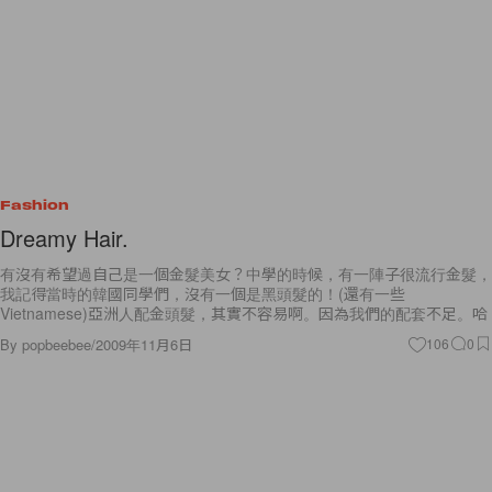
Fashion
Dreamy Hair.
有沒有希望過自己是一個金髮美女？中學的時候，有一陣子很流行金髮，
我記得當時的韓國同學們，沒有一個是黑頭髮的！(還有一些
Vietnamese)亞洲人配金頭髮，其實不容易啊。因為我們的配套不足。哈
By
popbeebee
/
2009年11月6日
106
0