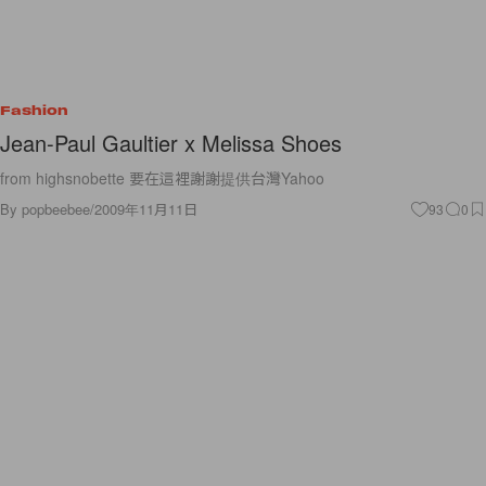
Fashion
Jean-Paul Gaultier x Melissa Shoes
from highsnobette 要在這裡謝謝提供台灣Yahoo
By
popbeebee
/
2009年11月11日
93
0