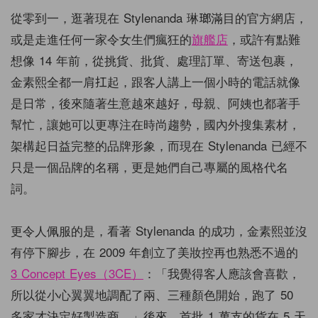
從零到一，逛著現在 Stylenanda 琳瑯滿目的官方網店，
或是走進任何一家令女生們瘋狂的
旗艦店
，或許有點難
想像 14 年前，從挑貨、批貨、處理訂單、寄送包裹，
金素熙全都一肩扛起，跟客人講上一個小時的電話就像
是日常，後來隨著生意越來越好，母親、阿姨也都著手
幫忙，讓她可以更專注在時尚趨勢，國內外搜集素材，
架構起日益完整的品牌形象，而現在 Stylenanda 已經不
只是一個品牌的名稱，更是她們自己專屬的風格代名
詞。
更令人佩服的是，看著 Stylenanda 的成功，金素熙並沒
有停下腳步，在 2009 年創立了美妝控再也熟悉不過的
3 Concept Eyes（3CE）
：「我覺得客人應該會喜歡，
所以從小心翼翼地調配了兩、三種顏色開始，跑了 50
多家才決定好製造商。」後來，首批 1 萬支的貨在 5 天