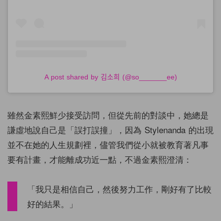
A post shared by 김소희 (@so_______ee)
雖然金素熙鮮少接受訪問，但從先前的對談中，她總是
謙虛地說自己是「誤打誤撞」，因為 Stylenanda 的出現
並不在她的人生規劃裡，儘管我們從小就被教育著凡事
要有計畫，才能離成功近一點，不過金素熙澄清：
「我只是相信自己，然後努力工作，剛好有了比較
好的結果。」