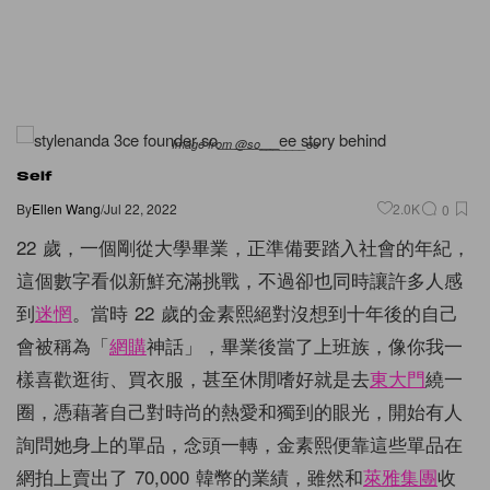
Image from @so_______ee
Self
By
Ellen Wang
/
Jul 22, 2022
2.0K
0
22 歲，一個剛從大學畢業，正準備要踏入社會的年紀，
這個數字看似新鮮充滿挑戰，不過卻也同時讓許多人感
到
迷惘
。當時 22 歲的金素熙絕對沒想到十年後的自己
會被稱為「
網購
神話」，畢業後當了上班族，像你我一
樣喜歡逛街、買衣服，甚至休閒嗜好就是去
東大門
繞一
圈，憑藉著自己對時尚的熱愛和獨到的眼光，開始有人
詢問她身上的單品，念頭一轉，金素熙便靠這些單品在
網拍上賣出了 70,000 韓幣的業績，雖然和
萊雅集團
收