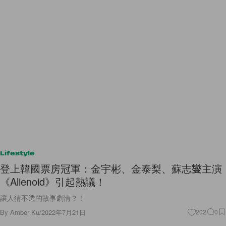
Lifestyle
登上韓國票房冠軍：金宇彬、金泰梨、蘇志燮主演
《Alienoid》引起熱議！
讓人猜不透的故事劇情？！
By
Amber Ku
/
2022年7月21日
202
0