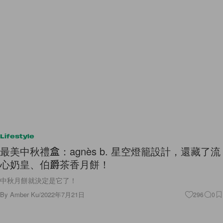
Lifestyle
最美中秋禮盒：agnès b. 星空燈籠設計，還藏了流
心奶皇、伯爵茶香月餅！
中秋月餅就決定是它了！
By
Amber Ku
/
2022年7月21日
296
0