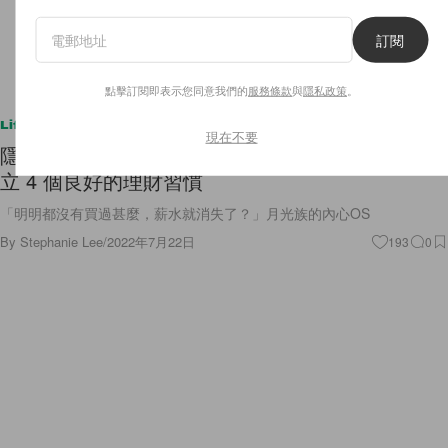
訂閱
點擊訂閱即表示您同意我們的
服務條款
與
隱私政策
。
Lifestyle
現在不要
隱形支出是「長期糧尾」的關鍵因素！由今日起建
立 4 個良好的理財習慣
「明明都沒有買過甚麼，薪水就消失了？」月光族的內心OS
By
Stephanie Lee
/
2022年7月22日
193
0