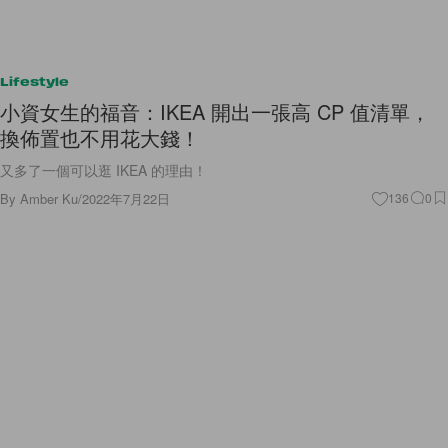
Lifestyle
小資女生的福音：IKEA 開出一張高 CP 值清單，
換佈置也不用花大錢！
又多了一個可以逛 IKEA 的理由！
By
Amber Ku
/
2022年7月22日
136
0