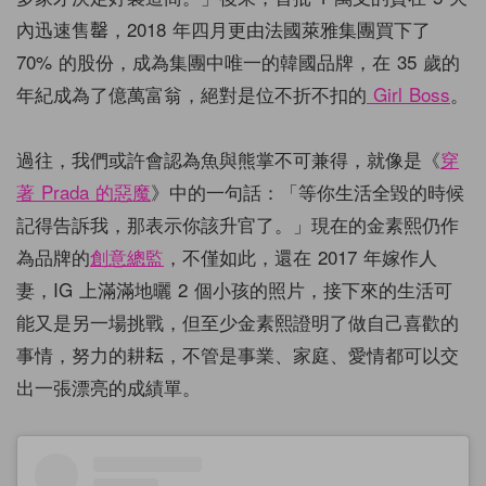
內迅速售罄，2018 年四月更由法國萊雅集團買下了
70% 的股份，成為集團中唯一的韓國品牌，在 35 歲的
年紀成為了億萬富翁，絕對是位不折不扣的
Girl Boss
。
過往，我們或許會認為魚與熊掌不可兼得，就像是《
穿
著 Prada 的惡魔
》中的一句話：「
等你生活全毀的時候
記得告訴我，那表示你該升官了。
」現在的金素熙仍作
為品牌的
創意總監
，不僅如此，還在 2017 年嫁作人
妻，IG 上滿滿地曬 2 個小孩的照片，接下來的生活可
能又是另一場挑戰，但至少金素熙證明了做自己喜歡的
事情，努力的耕耘，不管是事業、家庭、愛情都可以交
出一張漂亮的成績單。