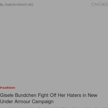
By
Staff
/
2015年6月18日
12
0
Fashion
Gisele Bundchen Fight Off Her Haters in New
Under Armour Campaign