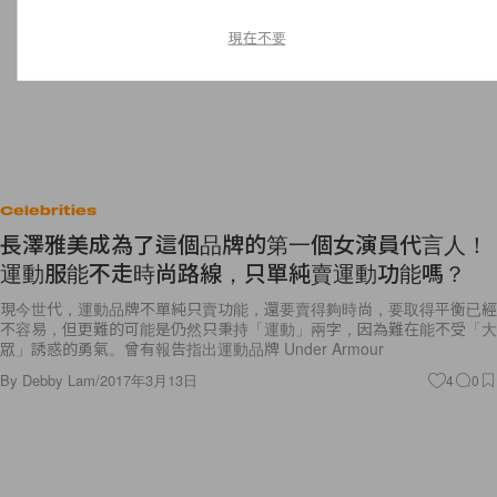
現在不要
Celebrities
長澤雅美成為了這個品牌的第一個女演員代言人！
運動服能不走時尚路線，只單純賣運動功能嗎？
現今世代，運動品牌不單純只賣功能，還要賣得夠時尚，要取得平衡已經
不容易，但更難的可能是仍然只秉持「運動」兩字，因為難在能不受「大
眾」誘惑的勇氣。曾有報告指出運動品牌 Under Armour
By
Debby Lam
/
2017年3月13日
4
0