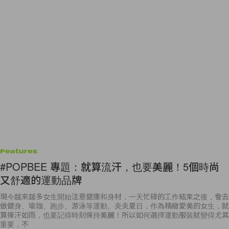
Features
#POPBEE 專題：就算流汗，也要美麗！5個時尚
又舒適的運動品牌
現今越來越多女生開始注意健康和身材，一天忙碌的工作結束之後，會去
做健身、瑜珈、跑步、游泳等運動。炎炎夏日，作為精緻愛美的女生，就
算揮汗如雨，也要記得時刻保持美麗！所以如何選擇運動服裝就變得尤其
重要，不